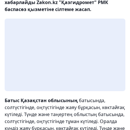
хабарлайды Zakon.kz "Қазгидромет" РМК
баспасөз қызметіне сілтеме жасап.
Батыс Қазақстан облысының
батысында,
солтүстігінде, оңтүстігінде жаяу бұрқасын, көктайғақ
күтіледі. Түнде және таңертең облыстың батысында,
солтүстігінде, оңтүстігінде тұман күтіледі. Оралда
күндіз жаяу бұрқасын, көктайғақ күтіледі. Түнде және