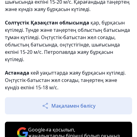
шығысында екпіні 15-20 м/с. Қарағандыда таңертең
және күндіз жаяу бұрқасын күтіледі.
Солтүстік Қазақстан облысында
қар, бұрқасын
күтіледі. Түнде және таңертең облыстың батысында
тұман күтіледі. Оңтүстік-батыстан жел соғады,
облыстың батысында, оңтүстігінде, шығысында
екпіні 15-20 м/с. Петропавлда жаяу бұрқасын
күтіледі.
Астанада
кей уақыттарда жаяу бұрқасын күтіледі.
Оңтүстік-батыстан жел соғады, таңертең және
күндіз екпіні 15-18 м/с.
Мақаламен бөлісу
Google-ға қосылып,
жаңалықтарды бірінші болып оқыңыз