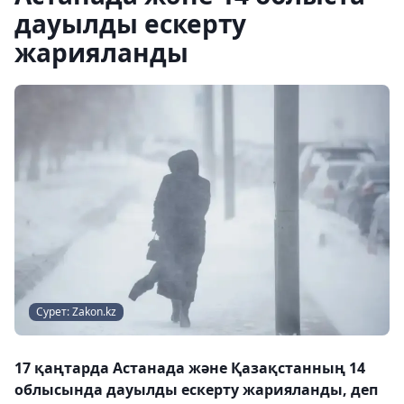
дауылды ескерту
жарияланды
Сурет: Zakon.kz
17 қаңтарда Астанада және Қазақстанның 14
облысында дауылды ескерту жарияланды, деп