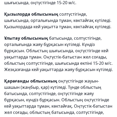
шығысында, оңтүстігінде 15-20 м/с.
Қызылорда облысының
солтүстігінде,
шығысында, орталығында тұман, көктайғақ күтіледі.
Қызылордада кей уақытта тұман, көктайғақ күтіледі.
Ұлытау облысының
батысында, солтүстігінде,
орталығында жаяу бұрқасын күтіледі. Күндіз
бұрқасын. Облыстың шығысында, оңтүстігінде кей
уақыттарда тұман. Оңтүстік-батыстан жел соғады,
облыстың солтүстігінде, шығысында екпіні 15-20 м/с.
Жезқазғанда кей уақыттарда жаяу бұрқасын күтіледі.
Қарағанды облысының
оңтүстігінде жауын-
шашын (жаңбыр, қар) күтіледі. Түнде облыстың
батысында, солтүстігінде, оңтүстігінде жаяу
бұрқасын, күндіз бұрқасын. Облыстың оңтүстігінде
кей уақыттарда тұман, көктайғақ. Оңтүстік-батыстан
жел соғады, облыстың батысында, солтүстігінде,