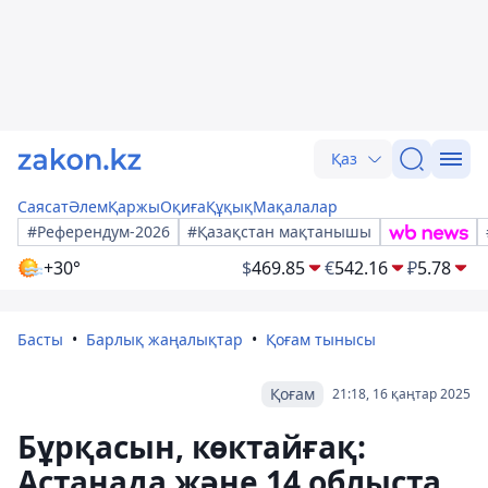
Қаз
Саясат
Әлем
Қаржы
Оқиға
Құқық
Мақалалар
#Референдум-2026
#Қазақстан мақтанышы
+30°
$
469.85
€
542.16
₽
5.78
Басты
Барлық жаңалықтар
Қоғам тынысы
Қоғам
21:18, 16 қаңтар 2025
Бұрқасын, көктайғақ:
Астанада және 14 облыста