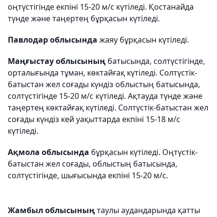
оңтүстігінде екпіні 15-20 м/с күтіледі. Қостанайда
түнде және таңертең бұрқасын күтіледі.
Павлодар облысында
жаяу бұрқасын күтіледі.
Маңғыстау облысының
батысында, солтүстігінде,
орталығында тұман, көктайғақ күтіледі. Солтүстік-
батыстан жел соғады күндіз облыстың батысында,
солтүстігінде 15-20 м/с күтіледі. Ақтауда түнде және
таңертең көктайғақ күтіледі. Солтүстік-батыстан жел
соғады күндіз кей уақыттарда екпіні 15-18 м/с
күтіледі.
Ақмола облысында
бұрқасын күтіледі. Оңтүстік-
батыстан жел соғады, облыстың батысында,
солтүстігінде, шығысында екпіні 15-20 м/с.
Жамбыл облысының
таулы аудандарында қатты