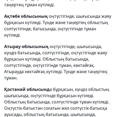
таңертең тұман күтіледі.
Ақтөбе облысының
оңтүстігінде, шығысында жаяу
бұрқасын күтіледі. Түнде және таңертең облыстың
солтүстігінде, батысында, оңтүстігінде тұман
күтіледі.
Атырау облысының
оңтүстігінде, шығысында,
күндіз батысында, солтүстігінде, оңтүстігінде жаяу
бұрқасын күтіледі. Облыстың батысында,
солтүстігінде, оңтүстігінде тұман, көктайғақ.
Атырауда көктайғақ күтіледі. Түнде және таңертең
тұман.
Қостанай облысынд
а бұрқасын, күндіз облыстың
шығысында, оңтүстігінде бұрқасын күтіледі.
Облыстың батысында, солтүстігінде тұман күтіледі.
Оңтүстік-батыстан соғатын жел солтүстік-батысқа
ауысады, облыстың батысында, шығысында,