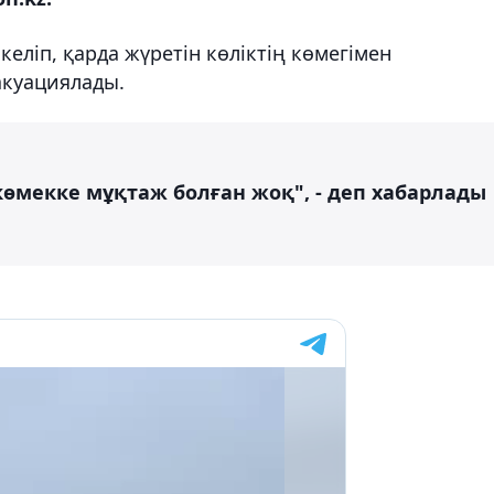
ліп, қарда жүретін көліктің көмегімен
акуациялады.
мекке мұқтаж болған жоқ", - деп хабарлады