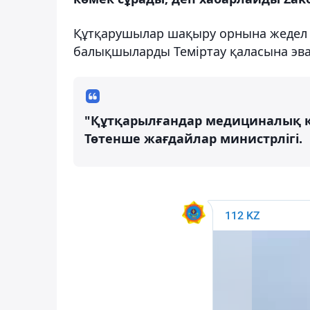
Құтқарушылар шақыру орнына жедел ке
балықшыларды Теміртау қаласына эв
"Құтқарылғандар медициналық кө
Төтенше жағдайлар министрлігі.