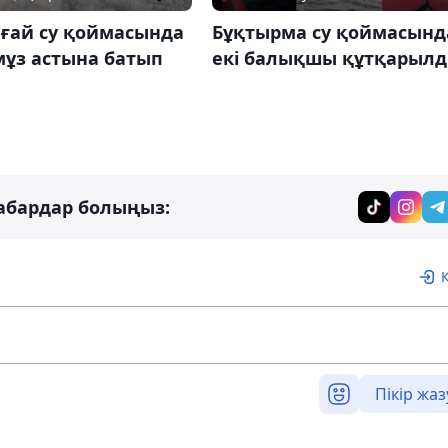
ғай су қоймасында
Бұқтырма су қоймасынд
мұз астына батып
екі балықшы құтқарыл
абардар болыңыз:
Пікір жаз