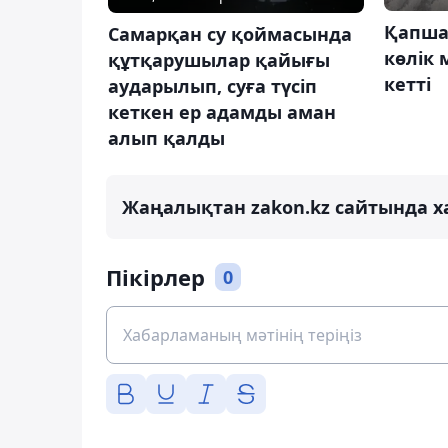
Қапша
Самарқан су қоймасында
көлік 
құтқарушылар қайығы
кетті
аударылып, суға түсіп
кеткен ер адамды аман
алып қалды
Жаңалықтан zakon.kz сайтында х
Пікірлер
0