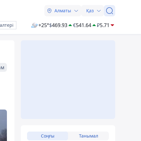
Алматы
Қаз
+25°
$
469.93
€
541.64
₽
5.71
алтері
ам
Соңғы
Танымал