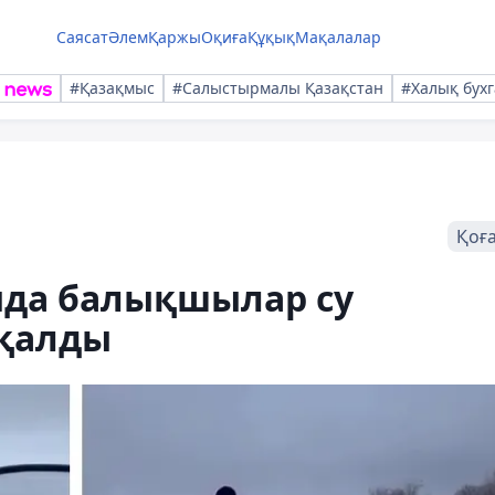
Саясат
Әлем
Қаржы
Оқиға
Құқық
Мақалалар
#Қазақмыс
#Салыстырмалы Қазақстан
#Халық бухг
Қоғ
нда балықшылар су
 қалды