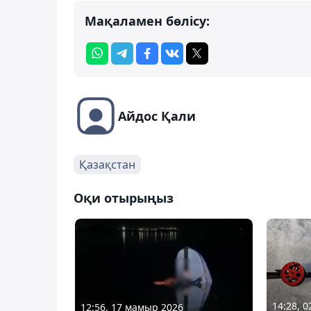
Мақаламен бөлісу:
Айдос Қали
Қазақстан
Оқи отырыңыз
14:28, 
12:56, 17 мамыр 2026