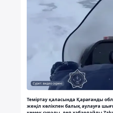
Сурет: видео скрині
Теміртау қаласында Қарағанды об
жеңіл көлікпен балық аулауға шығ
көмек сұрады, деп хабарлайды Zako