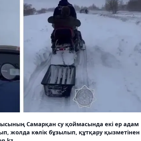
лысының Самарқан су қоймасында екі ер адам
ып, жолда көлік бұзылып, құтқару қызметінен
n.kz.