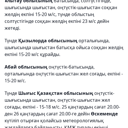
Ұлытау облысының
батысында, солтүстігінде,
шығысында шығыстан, оңтүстік-шығыстан соққан
желдің екпіні 15-20 м/с, түнде облыстың
солтүстігінде соққан желдің екпіні 23 м/с дейін
жетеді.
Түнде
Қызылорда облысының
орталығында,
шығысында шығыстан батысқа ойыса соққан желдің
екпіні 15-20 м/с құрайды.
Абай облысының
оңтүстік-батысында,
орталығында оңтүстік-шығыстан жел соғады, екпіні -
15-20 м/с.
Түнде
Шығыс Қазақстан облысының
оңтүстік-
шығысында шығыстан, оңтүстік-шығыстан жел
соғады, екпіні - 15-18 м/с. 25 қаңтардың сағат 20.00-
ден 26 қаңтардың сағат 20.00-ге дейін
Өскеменде
күтіліп отырған қолайсыз метеорологиялық
жағдайларға байланысты, ҚМЖ туралы екінші