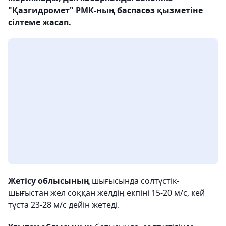
"Қазгидромет" РМК-ның баспасөз қызметіне
сілтеме жасап.
Жетісу облысының
шығысында солтүстік-
шығыстан жел соққан желдің екпіні 15-20 м/с, кей
тұста 23-28 м/с дейін жетеді.