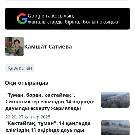
Google-ға қосылып,
жаңалықтарды бірінші болып оқыңыз
Камшат Сатиева
Қазақстан
Оқи отырыңыз
"Тұман, боран, көктайғақ".
Синоптиктер еліміздің 14 өңірінде
дауылды ескерту жариялады
22:20, 27 қаңтар 2025
"Көктайғақ, тұман": 14 қаңтарда
еліміздің 11 өңірінде дауылды