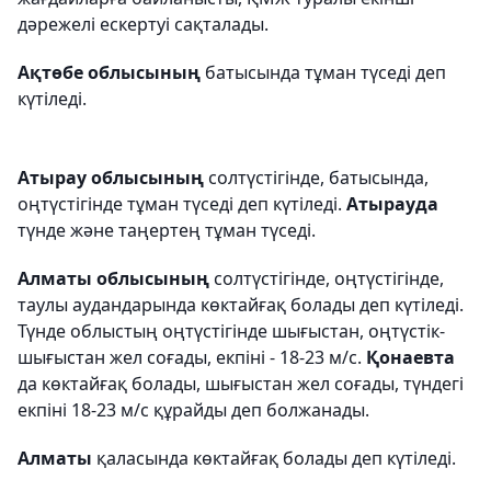
дәрежелі ескертуі сақталады.
Ақтөбе облысының
батысында тұман түседі деп
күтіледі.
Атырау облысының
солтүстігінде, батысында,
оңтүстігінде тұман түседі деп күтіледі.
Атырауда
түнде және таңертең тұман түседі.
Алматы облысының
солтүстігінде, оңтүстігінде,
таулы аудандарында көктайғақ болады деп күтіледі.
Түнде облыстың оңтүстігінде шығыстан, оңтүстік-
шығыстан жел соғады, екпіні - 18-23 м/с.
Қонаевта
да көктайғақ болады, шығыстан жел соғады, түндегі
екпіні 18-23 м/с құрайды деп болжанады.
Алматы
қаласында көктайғақ болады деп күтіледі.