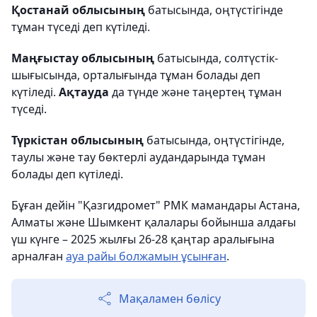
Қостанай облысының
батысында, оңтүстігінде
тұман түседі деп күтіледі.
Маңғыстау облысының
батысында, солтүстік-
шығысында, орталығында тұман болады деп
күтіледі.
Ақтауда
да түнде және таңертең тұман
түседі.
Түркістан облысының
батысында, оңтүстігінде,
таулы және тау бөктерлі аудандарында тұман
болады деп күтіледі.
Бұған дейін "Қазгидромет" РМК мамандары Астана,
Алматы және Шымкент қалалары бойынша алдағы
үш күнге – 2025 жылғы 26-28 қаңтар аралығына
арналған
ауа райы болжамын ұсынған
.
Мақаламен бөлісу