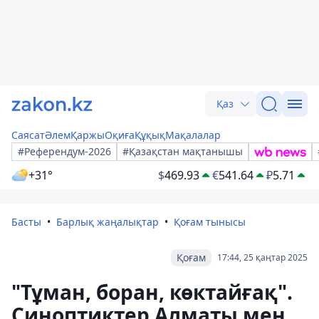
Қаз
Саясат
Әлем
Қаржы
Оқиға
Құқық
Мақалалар
#Референдум-2026
#Қазақстан мақтанышы
+31°
$
469.93
€
541.64
₽
5.71
Басты
Барлық жаңалықтар
Қоғам тынысы
Қоғам
17:44, 25 қаңтар 2025
"Тұман, боран, көктайғақ".
Синоптиктер Алматы мен