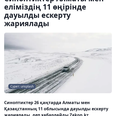
еліміздің 11 өңірінде
дауылды ескерту
жариялады
Сурет: unsplash
Синоптиктер 26 қаңтарда Алматы мен
Қазақстанның 11 облысында дауылды ескерту
жариялады, деп хабарлайды Zakon.kz