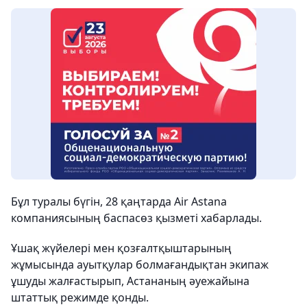
Бұл туралы бүгін, 28 қаңтарда Air Astana
компаниясының баспасөз қызметі хабарлады.
Ұшақ жүйелері мен қозғалтқыштарының
жұмысында ауытқулар болмағандықтан экипаж
ұшуды жалғастырып, Астананың әуежайына
штаттық режимде қонды.