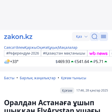
Қаз
Саясат
Әлем
Қаржы
Оқиға
Құқық
Мақалалар
#Референдум-2026
#Қазақстан мақтанышы
+33°
$
469.93
€
541.64
₽
5.71
Басты
Барлық жаңалықтар
Қоғам тынысы
Қоғам
17:46, 28 қаңтар 2025
Оралдан Астанаға ұшып
шыққан FlyArystan ұшағы