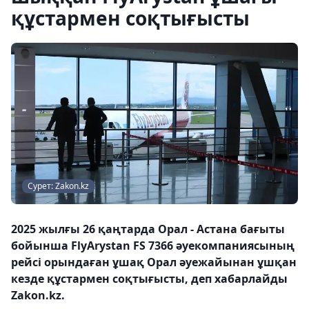
құстармен соқтығысты
Сурет: Zakon.kz
2025 жылғы 26 қаңтарда Орал - Астана бағыты
бойынша FlyArystan FS 7366 әуекомпаниясының
рейсі орындаған ұшақ Орал әуежайынан ұшқан
кезде құстармен соқтығысты, деп хабарлайды
Zakon.kz.