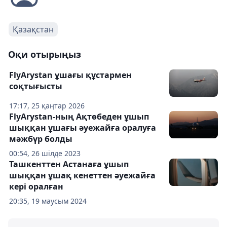
Қазақстан
Оқи отырыңыз
FlyArystan ұшағы құстармен
соқтығысты
17:17, 25 қаңтар 2026
FlyArystan-ның Ақтөбеден ұшып
шыққан ұшағы әуежайға оралуға
мәжбүр болды
00:54, 26 шілде 2023
Ташкенттен Астанаға ұшып
шыққан ұшақ кенеттен әуежайға
кері оралған
20:35, 19 маусым 2024