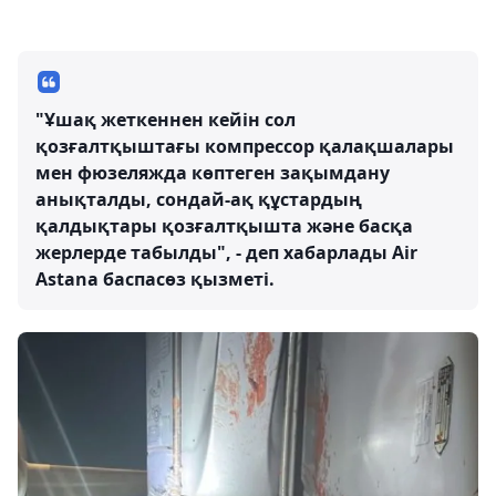
"Ұшақ жеткеннен кейін сол
қозғалтқыштағы компрессор қалақшалары
мен фюзеляжда көптеген зақымдану
анықталды, сондай-ақ құстардың
қалдықтары қозғалтқышта және басқа
жерлерде табылды", - деп хабарлады Air
Astana баспасөз қызметі.