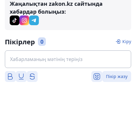
Жаңалықтан zakon.kz сайтында
хабардар болыңыз:
Пікірлер
0
Кіру
Пікір жазу