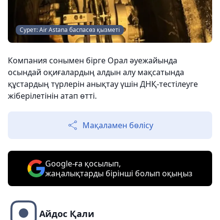
Сурет: Air Astana баспасөз қызметі
Компания сонымен бірге Орал әуежайында
осындай оқиғалардың алдын алу мақсатында
құстардың түрлерін анықтау үшін ДНҚ-тестілеуге
жіберілетінін атап өтті.
Мақаламен бөлісу
Google-ға қосылып,
жаңалықтарды бірінші болып оқыңыз
Айдос Қали