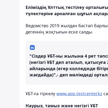
Еліміздің Ұлттық тестілеу орталығ
түлектеріне арналған шұғыл ақпара
Ведомство 2019 жылдан бастап барлы
дегеннің жоқтығын еске салды.
"Сіздер ҰБТ-ны жылына 4 рет та
(негізгі ҰБТ деп аталып, қатысуға
айларында (егер колледжде біт
жағдайда)",- деп мәлімдеді ортал
ҰБТ-ға тіркелу
www.app.testcenter.kz
са
Наурыз, тамыз және негізгі ҰБТ