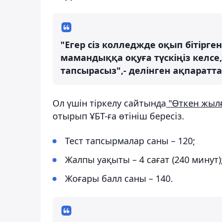
"Егер сіз колледжде оқып бітір
мамандыққа оқуға түскіңіз келсе, 
тапсырасыз",- делінген ақпаратта
Ол үшін тіркелу сайтында
"Өткен жылғ
отырып ҰБТ-ға өтініш бересіз.
Тест тапсырмалар саны – 120;
Жалпы уақыты – 4 сағат (240 минут)
Жоғары балл саны – 140.