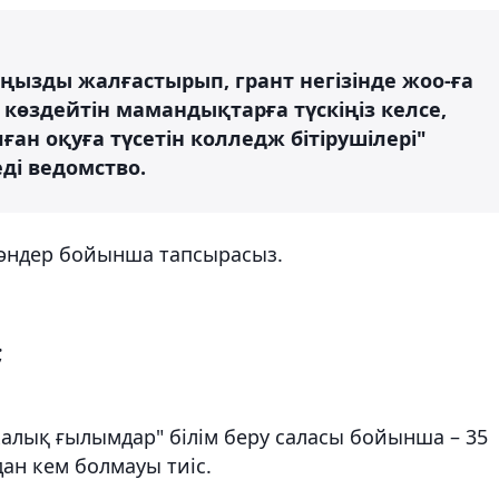
ңызды жалғастырып, грант негізінде жоо-ға
көздейтін мамандықтарға түскіңіз келсе,
ған оқуға түсетін колледж бітірушілері"
еді ведомство.
пәндер бойынша тапсырасыз.
;
калық ғылымдар" білім беру саласы бойынша – 35
дан кем болмауы тиіс.