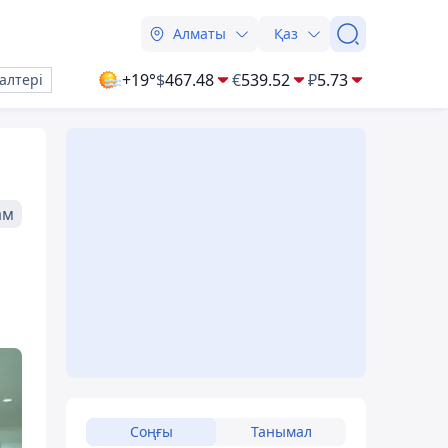
Алматы
Қаз
+19°
$
467.48
€
539.52
₽
5.73
алтері
ам
Соңғы
Танымал