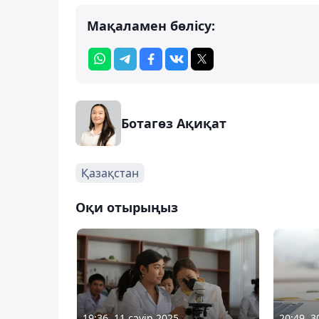
Мақаламен бөлісу:
Ботагөз Ақиқат
Қазақстан
Оқи отырыңыз
19:36, 11 сәуір 2025
20:49, 