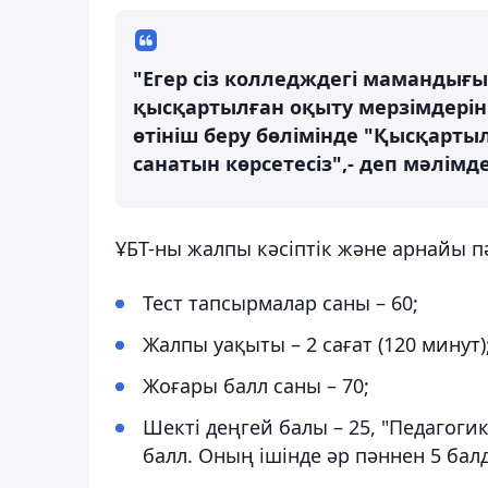
"Егер сіз колледждегі мамандығы
қысқартылған оқыту мерзімдерін 
өтініш беру бөлімінде "Қысқартыл
санатын көрсетесіз",- деп мәлімд
ҰБТ-ны жалпы кәсіптік және арнайы 
Тест тапсырмалар саны – 60;
Жалпы уақыты – 2 сағат (120 минут)
Жоғары балл саны – 70;
Шекті деңгей балы – 25, "Педагоги
балл. Оның ішінде әр пәннен 5 бал