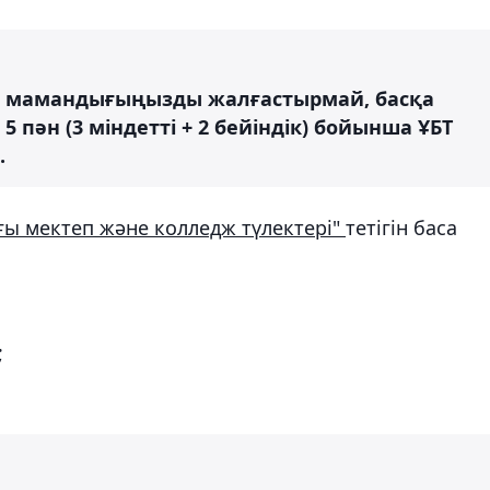
ген мамандығыңызды жалғастырмай, басқа
5 пән (3 міндетті + 2 бейіндік) бойынша ҰБТ
.
ы мектеп және колледж түлектері"
тетігін баса
;