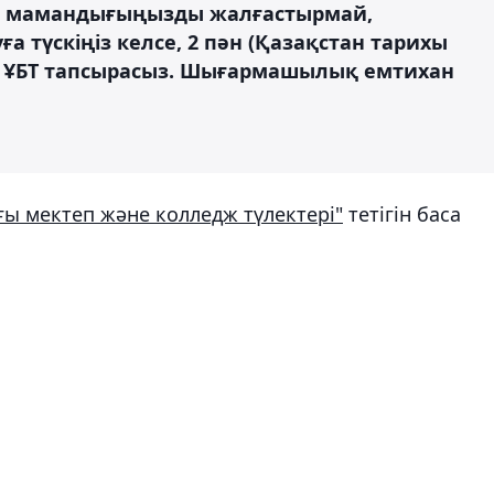
ген мамандығыңызды жалғастырмай,
түскіңіз келсе, 2 пән (Қазақстан тарихы
 ҰБТ тапсырасыз. Шығармашылық емтихан
ы мектеп және колледж түлектері"
тетігін баса