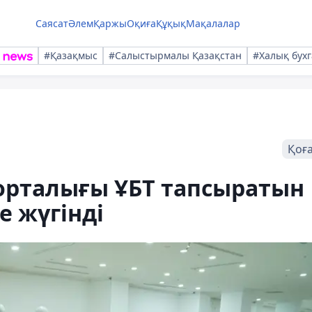
Саясат
Әлем
Қаржы
Оқиға
Құқық
Мақалалар
#Қазақмыс
#Салыстырмалы Қазақстан
#Халық бухг
Қоғ
 орталығы ҰБТ тапсыратын
е жүгінді