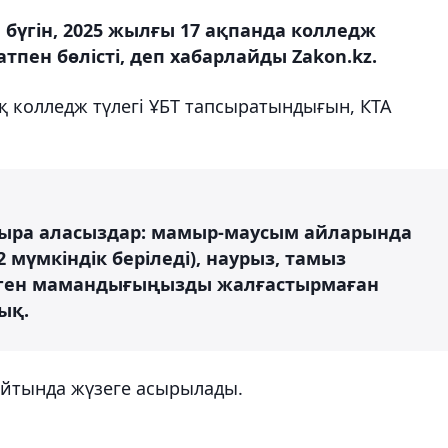
ы бүгін, 2025 жылғы 17 ақпанда колледж
тпен бөлісті, деп хабарлайды Zakon.kz.
қ колледж түлегі ҰБТ тапсыратындығын, КТА
псыра аласыздар: мамыр-маусым айларында
 2 мүмкіндік беріледі), наурыз, тамыз
ірген мамандығыңызды жалғастырмаған
ық.
йтында жүзеге асырылады.