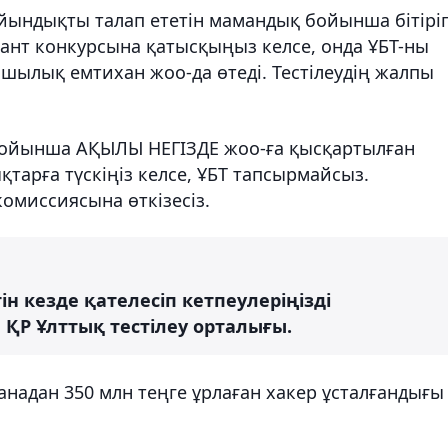
йындықты талап ететін мамандық бойынша бітіріп
нт конкурсына қатысқыңыз келсе, онда ҰБТ-ны
ылық емтихан жоо-да өтеді. Тестілеудің жалпы
 бойынша АҚЫЛЫ НЕГІЗДЕ жоо-ға қысқартылған
тарға түскіңіз келсе, ҰБТ тапсырмайсыз.
миссиясына өткізесіз.
ін кезде қателесіп кетпеулеріңізді
ҚР Ұлттық тестілеу орталығы.
надан 350 млн теңге ұрлаған хакер ұсталғандығы