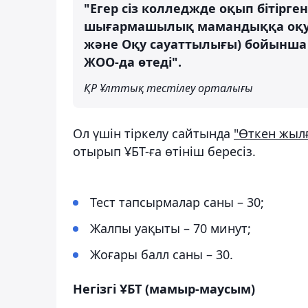
"Егер сіз колледжде оқып бітір
шығармашылық мамандыққа оқуға 
және Оқу сауаттылығы) бойынша
ЖОО-да өтеді".
ҚР Ұлттық тестілеу орталығы
Ол үшін тіркелу сайтында
"Өткен жылғ
отырып ҰБТ-ға өтініш бересіз.
Тест тапсырмалар саны – 30;
Жалпы уақыты – 70 минут;
Жоғары балл саны – 30.
Негізгі ҰБТ (мамыр-маусым)