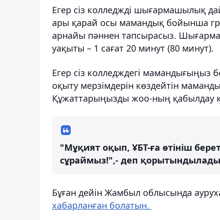
Егер сіз колледжді шығармашылық да
ары қарай осы мамандық бойынша гра
арнайы пәннен тапсырасыз. Шығармаш
уақыты – 1 сағат 20 минут (80 минут).
Егер сіз колледждегі мамандығыңыз
оқыту мерзімдерін көздейтін мамандық
Құжаттарыңызды жоо-ның қабылдау ко
"Мұқият оқып, ҰБТ-ға өтініш берет
сұраймыз!",- деп қорытындылады 
Бұған дейін Жамбыл облысында ауруха
хабарланған болатын.