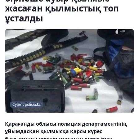
жасаған қылмыстық топ
ұсталды
Сурет: polisia.kz
Қарағанды облысы полиция департаментінің
ұйымдасқан қылмысқа қарсы күрес
басқармасы прокуратураның көмегімен