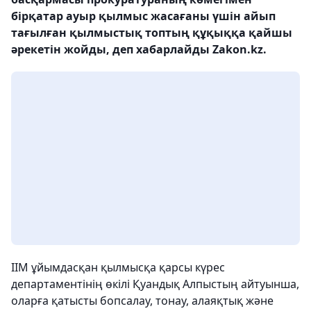
бірқатар ауыр қылмыс жасағаны үшін айып
тағылған қылмыстық топтың құқыққа қайшы
әрекетін жойды, деп хабарлайды Zakon.kz.
ІІМ ұйымдасқан қылмысқа қарсы күрес
департаментінің өкілі Қуандық Алпыстың айтуынша,
оларға қатысты бопсалау, тонау, алаяқтық және