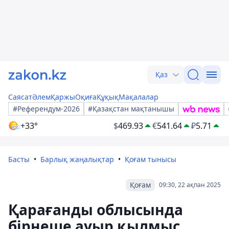
Қаз
Саясат
Әлем
Қаржы
Оқиға
Құқық
Мақалалар
#Референдум-2026
#Қазақстан мақтанышы
+33°
$
469.93
€
541.64
₽
5.71
Басты
Барлық жаңалықтар
Қоғам тынысы
Қоғам
09:30, 22 ақпан 2025
Қарағанды облысында
бірнеше ауыр қылмыс