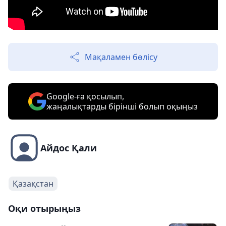
Мақаламен бөлісу
Google-ға қосылып,
жаңалықтарды бірінші болып оқыңыз
Айдос Қали
Қазақстан
Оқи отырыңыз