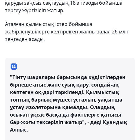
қаруды заңсыз сақтаудың 18 эпизоды бойынша
тергеу жүргізіліп жатыр.
Аталған қылмыстық істер бойынша
жәбірленушілерге келтірілген жалпы залал 26 млн
теңгеден асады.
"Тінту шаралары барысында күдіктілерден
бірнеше атыс және суық қару, сондай-ақ
көптеген оқ-дәрі тәркіленді. Қылмыстық
топтың барлық мүшесі ұсталып, уақытша
ұстау изоляторына қамалды. Олардың
осыған ұқсас басқа да фактілерге қатысы
бар-жоғы тексеріліп жатыр", - деді Қуандық
Алпыс.