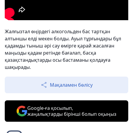
Жалғызтал өңірдегі алкогольден бас тартқан
алтыншы елді мекен болды. Ауыл тұрғындары бұл
қадамды тыныш әрі сау өмірге қарай жасалған
маңызды қадам ретінде бағалап, басқа
қазақстандықтарды осы бастаманы қолдауға
шақырады.
Мақаламен бөлісу
Google-ға қосылып,
жаңалықтарды бірінші болып оқыңыз