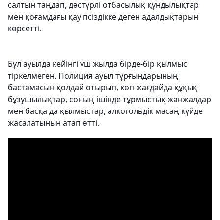
салтын таңдап, дәстүрлі отбасылық құндылықтар
мен қоғамдағы қауіпсіздікке деген адалдықтарын
көрсетті.
Бұл ауылда кейінгі үш жылда бірде-бір қылмыс
тіркелмеген. Полиция ауыл тұрғындарының
бастамасын қолдай отырып, көп жағдайда құқық
бұзушылықтар, соның ішінде тұрмыстық жанжалдар
мен басқа да қылмыстар, алкогольдік масаң күйде
жасалатынын атап өтті.