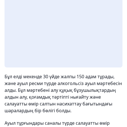
Бұл елді мекенде 30 үйде жалпы 150 адам тұрады,
және ауыл ресми түрде алкогольсіз ауыл мәртебесін
алды. Бұл мәртебені алу құқық бұзушылықтардың
алдын алу, қоғамдық тәртіпті нығайту және
салауатты өмір салтын насихаттау бағытындағы
шаралардың бір бөлігі болды.
Ауыл тұрғындары саналы түрде салауатты өмір