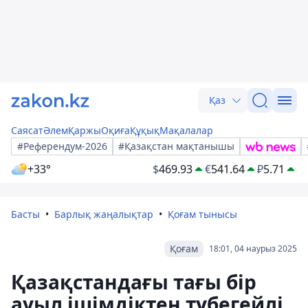
Қаз
Саясат
Әлем
Қаржы
Оқиға
Құқық
Мақалалар
#Референдум-2026
#Қазақстан мақтанышы
+33°
$
469.93
€
541.64
₽
5.71
Басты
Барлық жаңалықтар
Қоғам тынысы
Қоғам
18:01, 04 наурыз 2025
Қазақстандағы тағы бір
ауыл ішімдіктен түбегейлі