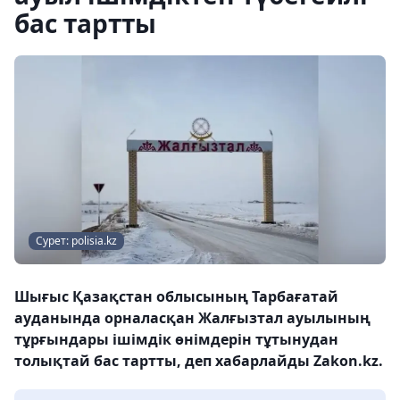
бас тартты
Сурет: polisia.kz
Шығыс Қазақстан облысының Тарбағатай
ауданында орналасқан Жалғызтал ауылының
тұрғындары ішімдік өнімдерін тұтынудан
толықтай бас тартты, деп хабарлайды Zakon.kz.