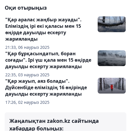
Оқи отырыңыз
"Қар аралас жаңбыр жауады".
Еліміздің ірі екі қаласы мен 15
өңірде дауылды ескерту
жарияланды
21:33, 06 наурыз 2025
"Қар бұрқасындатып, боран
соғады". Ірі үш қала мен 15 өңірде
дауылды ескерту жарияланды
22:35, 03 наурыз 2025
"Қар жауып, аяз болады".
Дүйсенбіде еліміздің 16 өңірінде
дауылды ескерту жарияланды
17:26, 02 наурыз 2025
Жаңалықтан zakon.kz сайтында
хабардар болыңыз: