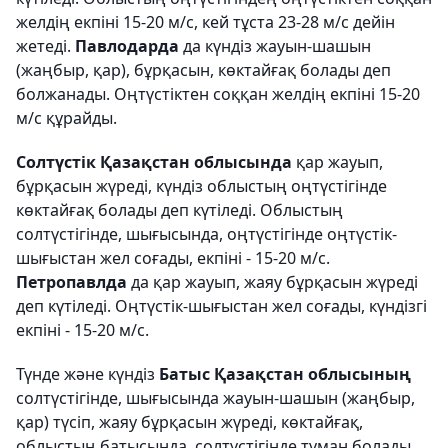
желдің екпіні 15-20 м/с, кей тұста 23-28 м/с дейін
жетеді.
Павлодарда
да күндіз жауын-шашын
(жаңбыр, қар), бұрқасын, көктайғақ болады деп
болжанады. Оңтүстіктен соққан желдің екпіні 15-20
м/с құрайды.
Солтүстік Қазақстан облысында
қар жауып,
бұрқасын жүреді, күндіз облыстың оңтүстігінде
көктайғақ болады деп күтіледі. Облыстың
солтүстігінде, шығысында, оңтүстігінде оңтүстік-
шығыстан жел соғады, екпіні - 15-20 м/с.
Петропавлда
да қар жауып, жаяу бұрқасын жүреді
деп күтіледі. Оңтүстік-шығыстан жел соғады, күндізгі
екпіні - 15-20 м/с.
Түнде және күндіз
Батыс Қазақстан облысының
солтүстігінде, шығысында жауын-шашын (жаңбыр,
қар) түсіп, жаяу бұрқасын жүреді, көктайғақ,
облыстың батысында, солтүстігінде тұман болады