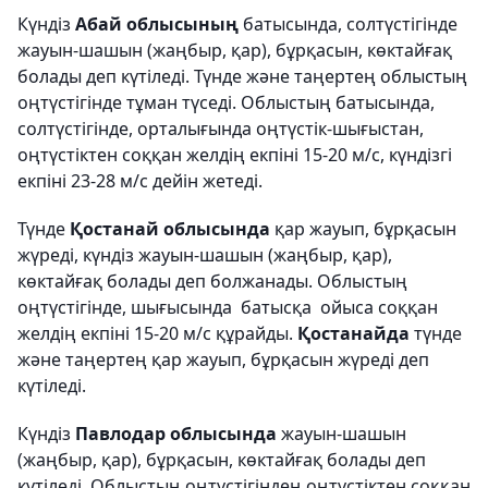
Күндіз
Абай облысының
батысында, солтүстігінде
жауын-шашын (жаңбыр, қар), бұрқасын, көктайғақ
болады деп күтіледі. Түнде және таңертең облыстың
оңтүстігінде тұман түседі. Облыстың батысында,
солтүстігінде, орталығында оңтүстік-шығыстан,
оңтүстіктен соққан желдің екпіні 15-20 м/с, күндізгі
екпіні 23-28 м/с дейін жетеді.
Түнде
Қостанай облысында
қар жауып, бұрқасын
жүреді, күндіз жауын-шашын (жаңбыр, қар),
көктайғақ болады деп болжанады. Облыстың
оңтүстігінде, шығысында батысқа ойыса соққан
желдің екпіні 15-20 м/с құрайды.
Қостанайда
түнде
және таңертең қар жауып, бұрқасын жүреді деп
күтіледі.
Күндіз
Павлодар облысында
жауын-шашын
(жаңбыр, қар), бұрқасын, көктайғақ болады деп
күтіледі. Облыстың оңтүстігіндең оңтүстіктен соққан