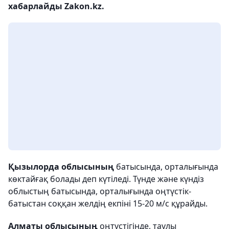
хабарлайды Zakon.kz.
Қызылорда облысының
батысында, орталығында
көктайғақ болады деп күтіледі. Түнде және күндіз
облыстың батысында, орталығында оңтүстік-
батыстан соққан желдің екпіні 15-20 м/с құрайды.
Алматы облысының
оңтүстігінде, таулы