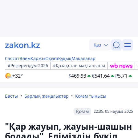
Қаз
Саясат
Әлем
Қаржы
Оқиға
Құқық
Мақалалар
#Референдум-2026
#Қазақстан мақтанышы
+32°
$
469.93
€
541.64
₽
5.71
Басты
Барлық жаңалықтар
Қоғам тынысы
Қоғам
22:35, 05 наурыз 2025
"Қар жауып, жауын-шашын
болады". Еліміздің бүкіл