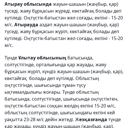
Атырау облысында
жауын-шашын (жаңбыр, қар)
түседі, жаяу бұрқасын жүреді, көктайғақ болады деп
күтіледі. Оңтүстік-батыстан жел соғады, екпіні - 15-20
м/с.
Атырауда
аздап жауын-шашын (жаңбыр, қар)
түседі, жаяу бұрқасын жүріп, көктайғақ болады деп
күтіледі. Оңтүстік-батыстан жел соғады, екпіні - 15-20
м/с.
Түнде
Ұлытау облысының
батысында,
солтүстігінде, орталығында қар жауады, жаяу
бұрқасын жүріп, күндіз жауын-шашын (жаңбыр, қар),
көктайғақ болады деп күтіледі. Облыстың
оңтүстігінде, шығысында тұман түсу
ықтималдылығы жоғары. Түнде облыстың
батысында, солтүстігінде, шығысында оңтүстіктен,
оңтүстік-батыстан соққан желдің екпіні 15-20 м/с,
облыстың солтүстігінде, шығысындағы екпіні кей
уақытта 23-28 м/с дейін жетеді. Ж
езқазғанда
түнде
қар жауады, күндіз жауын-шашын (жаңбыр, қар),