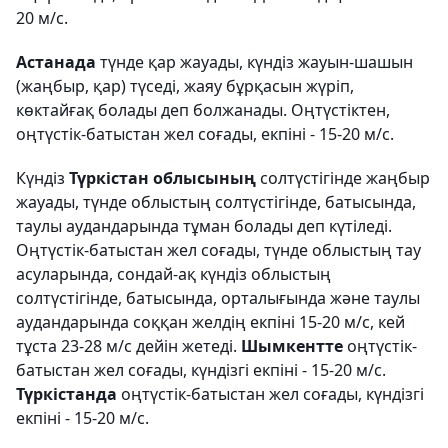
20 м/с.
Астанада
түнде қар жауады, күндіз жауын-шашын
(жаңбыр, қар) түседі, жаяу бұрқасын жүріп,
көктайғақ болады деп болжанады. Оңтүстіктен,
оңтүстік-батыстан жел соғады, екпіні - 15-20 м/с.
Күндіз
Түркістан облысының
солтүстігінде жаңбыр
жауады, түнде облыстың солтүстігінде, батысында,
таулы аудандарында тұман болады деп күтіледі.
Оңтүстік-батыстан жел соғады, түнде облыстың тау
асуларында, сондай-ақ күндіз облыстың
солтүстігінде, батысында, орталығында және таулы
аудандарында соққан желдің екпіні 15-20 м/с, кей
тұста 23-28 м/с дейін жетеді.
Шымкентте
оңтүстік-
батыстан жел соғады, күндізгі екпіні - 15-20 м/с.
Түркістанда
оңтүстік-батыстан жел соғады, күндізгі
екпіні - 15-20 м/с.