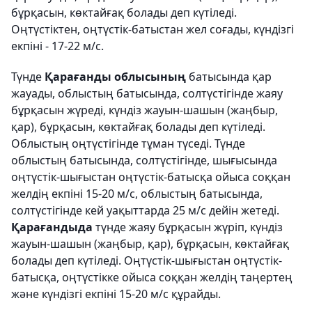
бұрқасын, көктайғақ болады деп күтіледі.
Оңтүстіктен, оңтүстік-батыстан жел соғады, күндізгі
екпіні - 17-22 м/с.
Түнде
Қарағанды облысының
батысында қар
жауады, облыстың батысында, солтүстігінде жаяу
бұрқасын жүреді, күндіз жауын-шашын (жаңбыр,
қар), бұрқасын, көктайғақ болады деп күтіледі.
Облыстың оңтүстігінде тұман түседі. Түнде
облыстың батысында, солтүстігінде, шығысында
оңтүстік-шығыстан оңтүстік-батысқа ойыса соққан
желдің екпіні 15-20 м/с, облыстың батысында,
солтүстігінде кей уақыттарда 25 м/с дейін жетеді.
Қарағандыда
түнде жаяу бұрқасын жүріп, күндіз
жауын-шашын (жаңбыр, қар), бұрқасын, көктайғақ
болады деп күтіледі. Оңтүстік-шығыстан оңтүстік-
батысқа, оңтүстікке ойыса соққан желдің таңертең
және күндізгі екпіні 15-20 м/с құрайды.