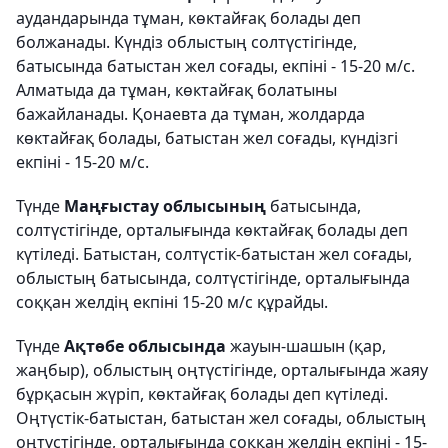
аудандарында тұман, көктайғақ болады деп
болжанады. Күндіз облыстың солтүстігінде,
батысында батыстан жел соғады, екпіні - 15-20 м/с.
Алматыда да тұман, көктайғақ болатыны
бажайланады. Қонаевта да тұман, жолдарда
көктайғақ болады, батыстан жел соғады, күндізгі
екпіні - 15-20 м/с.
Түнде
Маңғыстау облысының
батысында,
солтүстігінде, орталығында көктайғақ болады деп
күтіледі. Батыстан, солтүстік-батыстан жел соғады,
облыстың батысында, солтүстігінде, орталығында
соққан желдің екпіні 15-20 м/с құрайды.
Түнде
Ақтөбе облысында
жауын-шашын (қар,
жаңбыр), облыстың оңтүстігінде, орталығында жаяу
бұрқасын жүріп, көктайғақ болады деп күтіледі.
Оңтүстік-батыстан, батыстан жел соғады, облыстың
оңтүстігінде, орталығында соққан желдің екпіні - 15-