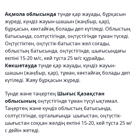
Ақмола облысында
түнде қар жауады, бұрқасын
жүреді, күндіз жауын-шашын (жаңбыр, қар),
бұрқасын, көктайғақ болады деп күтіледі. Облыстың
батысында, солтүстігінде, оңтүстігінде тұман түседі.
Оңтүстіктен, оңтүстік-батыстан жел соғады,
облыстың батысында, оңтүстігінде, шығысындағы
екпіні 15-20 м/с, кей тұста 25 м/с құрайды.
Көкшетауда
түнде қар жауады, күндіз жауын-
шашын (жаңбыр, қар), тұман, көктайғақ болады деп
күтіледі. Жаяу бұрқасын жүреді.
Түнде және таңертең
Шығыс Қазақстан
облысының
оңтүстігінде тұман түсуі ықтимал.
Таңертең және күндіз облыстың батысында,
солтүстігінде, орталығында шығыстан, оңтүстік-
шығыстан соққан желдің екпіні 15-20, кей тұста 25 м/
с дейін жетеді.