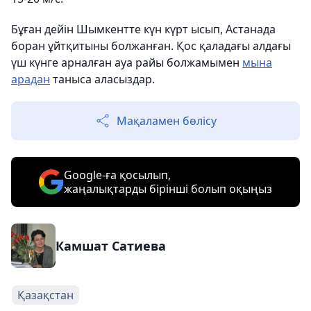
Бұған дейін Шымкентте күн күрт ысып, Астанада
боран ұйтқитыны болжанған. Қос қаладағы алдағы
үш күнге арналған ауа райы болжамымен
мына
арадан
таныса аласыздар.
Мақаламен бөлісу
Google-ға қосылып,
жаңалықтарды бірінші болып оқыңыз
Камшат Сатиева
Қазақстан