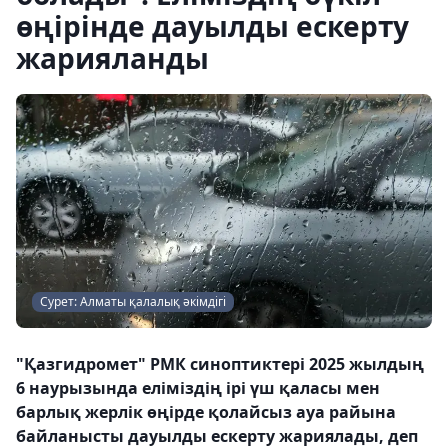
өңірінде дауылды ескерту
жарияланды
Сурет: Алматы қалалық әкімдігі
"Қазгидромет" РМК синоптиктері 2025 жылдың
6 наурызында еліміздің ірі үш қаласы мен
барлық жерлік өңірде қолайсыз ауа райына
байланысты дауылды ескерту жариялады, деп