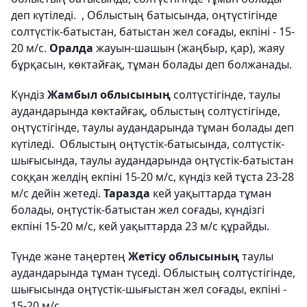
деп күтіледі. , Облыстың батысында, оңтүстігінде
солтүстік-батыстан, батыстан жел соғады, екпіні - 15-
20 м/с.
Оралда
жауын-шашын (жаңбыр, қар), жаяу
бұрқасын, көктайғақ, тұман болады деп болжанады.
Күндіз
Жамбыл облысының
солтүстігінде, таулы
аудандарында көктайғақ, облыстың солтүстігінде,
оңтүстігінде, таулы аудандарында тұман болады деп
күтіледі. Облыстың оңтүстік-батысында, солтүстік-
шығысында, таулы аудандарында оңтүстік-батыстан
соққан желдің екпіні 15-20 м/с, күндіз кей тұста 23-28
м/с дейін жетеді.
Таразда
кей уақыттарда тұман
болады, оңтүстік-батыстан жел соғады, күндізгі
екпіні 15-20 м/с, кей уақыттарда 23 м/с құрайды.
Түнде және таңертең
Жетісу облысының
таулы
аудандарында тұман түседі. Облыстың солтүстігінде,
шығысында оңтүстік-шығыстан жел соғады, екпіні -
15-20 м/с.