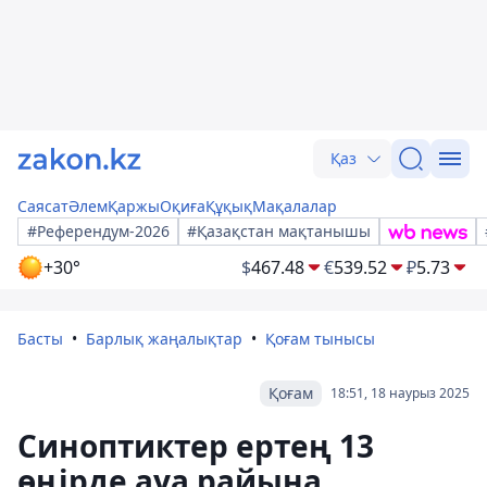
Қаз
Саясат
Әлем
Қаржы
Оқиға
Құқық
Мақалалар
#Референдум-2026
#Қазақстан мақтанышы
+30°
$
467.48
€
539.52
₽
5.73
Басты
Барлық жаңалықтар
Қоғам тынысы
Қоғам
18:51, 18 наурыз 2025
Синоптиктер ертең 13
өңірде ауа райына