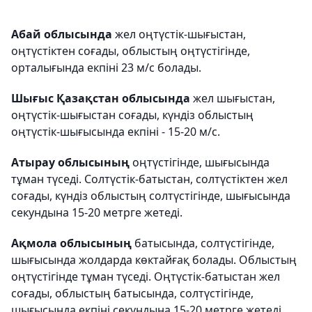
Абай облысында
жел оңтүстік-шығыстан,
оңтүстіктен соғады, облыстың оңтүстігінде,
орталығында екпіні 23 м/с болады.
Шығыс Қазақстан облысында
жел шығыстан,
оңтүстік-шығыстан соғады, күндіз облыстың
оңтүстік-шығысында екпіні - 15-20 м/с.
Атырау облысының
оңтүстігінде, шығысында
тұман түседі. Солтүстік-батыстан, солтүстіктен жел
соғады, күндіз облыстың солтүстігінде, шығысында
секундына 15-20 метрге жетеді.
Ақмола облысының
батысында, солтүстігінде,
шығысында жолдарда көктайғақ болады. Облыстың
оңтүстігінде тұман түседі. Оңтүстік-батыстан жел
соғады, облыстың батысында, солтүстігінде,
шығысында екпіні секундына 15-20 метрге жетеді.