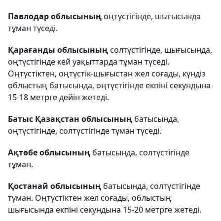
Павлодар облысының
оңтүстігінде, шығысында
тұман түседі.
Қарағанды облысының
солтүстігінде, шығысында,
оңтүстігінде кей уақыттарда тұман түседі.
Оңтүстіктен, оңтүстік-шығыстан жел соғады, күндіз
облыстың батысында, оңтүстігінде екпіні секундына
15-18 метрге дейін жетеді.
Батыс Қазақстан облысының
батысында,
оңтүстігінде, солтүстігінде тұман түседі.
Ақтөбе облысының
батысында, солтүстігінде
тұман.
Қостанай облысының
батысында, солтүстігінде
тұман. Оңтүстіктен жел соғады, облыстың
шығысында екпіні секундына 15-20 метрге жетеді.