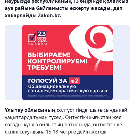
наурызда республиканың 13 өңірінде қолайсыз
ауа райына байланысты ескерту жасады, деп
хабарлайды Zakon.kz.
Ұлытау облысының
солтүстігінде, шығысында кей
уақыттарда тұман түседі. Оңтүстік-шығыстан жел
соғады, күндіз облыстың батысында, оңтүстігінде
екпіні секундына 15-18 метрге дейін жетеді.