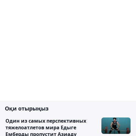
Оқи отырыңыз
Один из самых перспективных
тяжелоатлетов мира Едыге
Емберды пропустит Азиаду