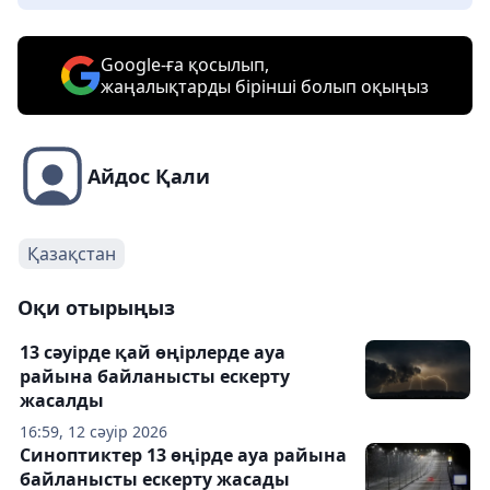
Google-ға қосылып,
жаңалықтарды бірінші болып оқыңыз
Айдос Қали
Қазақстан
Оқи отырыңыз
13 сәуірде қай өңірлерде ауа
райына байланысты ескерту
жасалды
16:59, 12 сәуір 2026
Синоптиктер 13 өңірде ауа райына
байланысты ескерту жасады