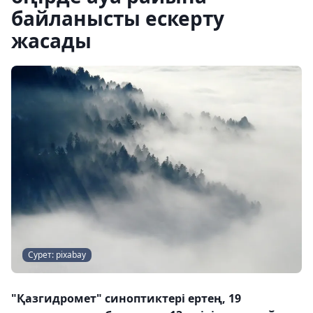
байланысты ескерту
жасады
Сурет: pixabay
"Қазгидромет" синоптиктері ертең, 19