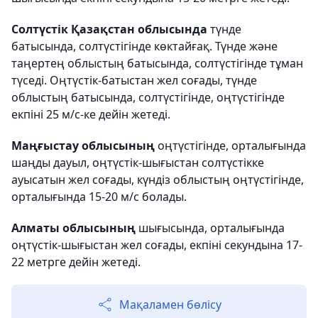
Солтүстік Қазақстан облысында
түнде
батысында, солтүстігінде көктайғақ. Түнде және
таңертең облыстың батысында, солтүстігінде тұман
түседі. Оңтүстік-батыстан жел соғады, түнде
облыстың батысында, солтүстігінде, оңтүстігінде
екпіні 25 м/с-ке дейін жетеді.
Маңғыстау облысының
оңтүстігінде, орталығында
шаңды дауыл, оңтүстік-шығыстан солтүстікке
ауысатын жел соғады, күндіз облыстың оңтүстігінде,
орталығында 15-20 м/с болады.
Алматы облысының
шығысында, орталығында
оңтүстік-шығыстан жел соғады, екпіні секундына 17-
22 метрге дейін жетеді.
Мақаламен бөлісу