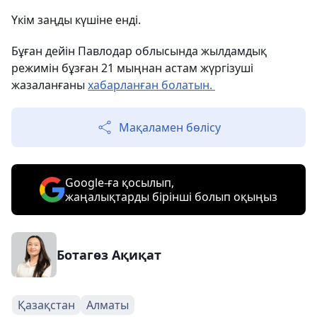
Үкім заңды күшіне енді.
Бұған дейін Павлодар облысында жылдамдық
режимін бұзған 21 мыңнан астам жүргізуші
жазаланғаны
хабарланған болатын.
Мақаламен бөлісу
Google-ға қосылып,
жаңалықтарды бірінші болып оқыңыз
Ботагөз Ақиқат
Қазақстан
Алматы