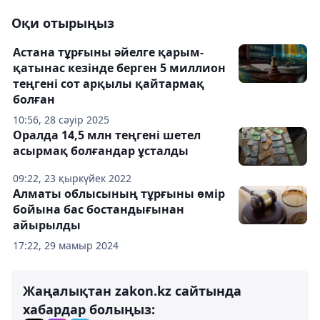
Оқи отырыңыз
Астана тұрғыны әйелге қарым-
қатынас кезінде берген 5 миллион
теңгені сот арқылы қайтармақ
болған
10:56, 28 сәуір 2025
Оралда 14,5 млн теңгені шетел
асырмақ болғандар ұсталды
09:22, 23 қыркүйек 2022
Алматы облысының тұрғыны өмір
бойына бас бостандығынан
айырылды
17:22, 29 мамыр 2024
Жаңалықтан zakon.kz сайтында
хабардар болыңыз: