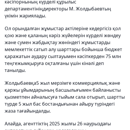
кәсіпорнының күрделі құрылыс
департаментініңдиректоры М. Жолдыбаевтың
үкімін жариялады.
Ол орындалған жұмыстар актілеріне кедергісіз қол
қою және қаланың кәріз жүйелерін күрделі жөндеу
және сумен жабдықтау жөніндегі жұмыстарды
мемлекеттік сатып алу шарттары бойынша бюджет
қаражатын аудару сылтауымен кәсіпкерден 75 млн
теңгежымқыруға оқталғаны үшін кінәлі деп
танылды.
Жолдыбаевқа5 жыл мерзімге коммерциялық және
қаржы ұйымдарының басшылығымен байланысты
қызметпен айналысуға тыйым сала отырып, шартты
түрде 5 жыл бас бостандығынан айыру түріндегі
жаза тағайындалды.
Алайда, агенттіктің 2025 жылғы 26 наурыздағы