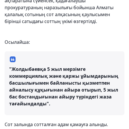
ақпаратына сүйенсек, қадағалаушы
прокуратураның наразылығы бойынша Алматы
қалалық сотының сот алқасының қаулысымен
бірінші сатыдағы соттың үкімі өзгертілді.
Осылайша:
"Жолдыбаевқа 5 жыл мерзімге
коммерциялық және қаржы ұйымдарының
басшылығымен байланысты қызметпен
айналысу құқығынан айыра отырып, 5 жыл
бас бостандығынан айыру түріндегі жаза
тағайындалды".
Сот залында сотталған адам қамауға алынды.