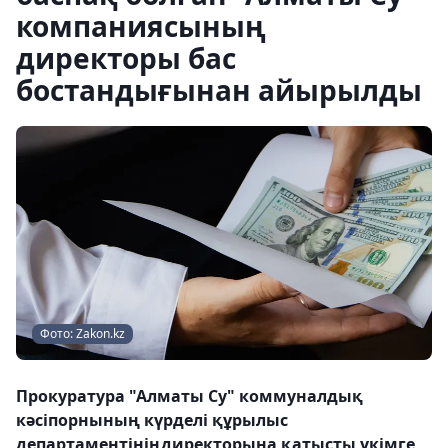
компаниясының
директоры бас
бостандығынан айырылды
Фото: Zakon.kz
Прокуратура "Алматы Су" коммуналдық
кәсіпорнының күрделі құрылыс
департаментініңдиректорына қатысты үкімге