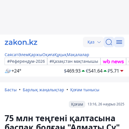
Қаз
Саясат
Әлем
Қаржы
Оқиға
Құқық
Мақалалар
#Референдум-2026
#Қазақстан мақтанышы
+24°
$
469.93
€
541.64
₽
5.71
Басты
Барлық жаңалықтар
Қоғам тынысы
Қоғам
13:16, 26 наурыз 2025
75 млн теңгені қалтасына
баспақ болған "Алматы Су"