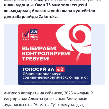
шағымданды. Оған 75 миллион теңгені
жымқырмақ болғаны үшін жаза күшейтілді,
деп хабарлайды Zakon.kz.
Антикор ақпаратына сүйенсек, 2025 жылдың 9
қаңтарында Алматы қаласының Бостандық
аудандық соты "Алматы Су" коммуналдық