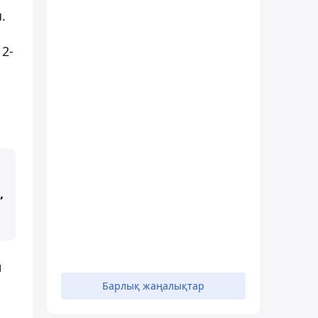
.
2-
,
н
Барлық жаңалықтар