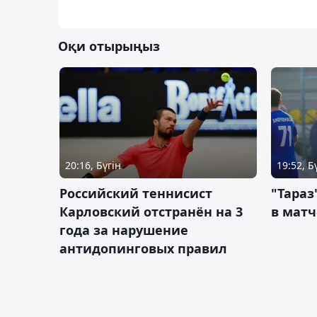
Оқи отырыңыз
20:16, Бүгін
19:52, Б
Российский теннисист
"Тараз
Карловский отстранён на 3
в матч
года за нарушение
антидопинговых правил