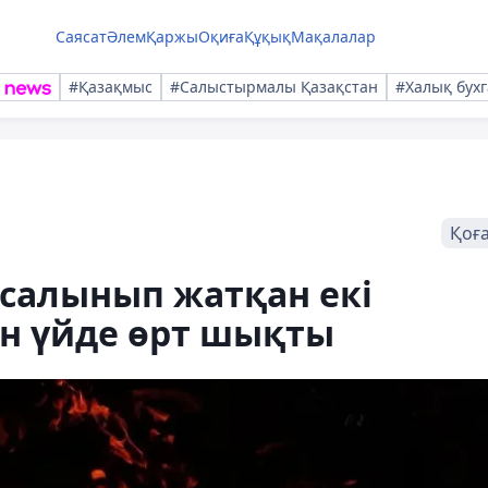
Саясат
Әлем
Қаржы
Оқиға
Құқық
Мақалалар
#Қазақмыс
#Салыстырмалы Қазақстан
#Халық бухг
Қоғ
салынып жатқан екі
ын үйде өрт шықты