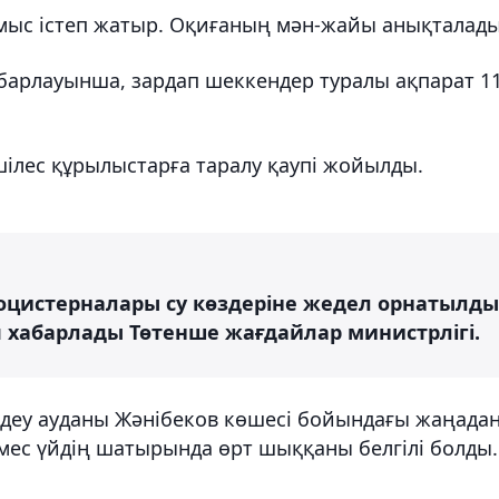
ыс істеп жатыр. Оқиғаның мән-жайы анықталады
барлауынша, зардап шеккендер туралы ақпарат 11
ілес құрылыстарға таралу қаупі жойылды.
втоцистерналары су көздеріне жедел орнатылды
деп хабарлады Төтенше жағдайлар министрлігі.
деу ауданы Жәнібеков көшесі бойындағы жаңада
мес үйдің шатырында өрт шыққаны белгілі болды.