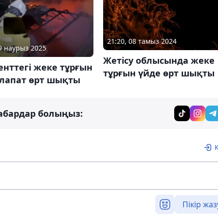
21:20, 08 тамыз 2024
09 наурыз 2025
Жетісу облысында жеке
нттегі жеке тұрғын
тұрғын үйде өрт шықты
алапат өрт шықты
абардар болыңыз:
Пікір жаз