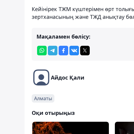
Кейінірек ТЖМ күштерімен өрт толығы
зертханасының және ТЖД анықтау бөл
Мақаламен бөлісу:
Айдос Қали
Алматы
Оқи отырыңыз