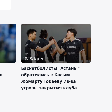
19:10, Бүгін
ч
Баскетболисты "Астаны"
л
обратились к Касым-
Жомарту Токаеву из-за
угрозы закрытия клуба