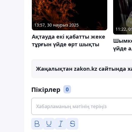
13:57, 30 наурыз 2025
11:22, 
Ақтауда екі қабатты жеке
Шымке
тұрғын үйде өрт шықты
үйде 
Жаңалықтан zakon.kz сайтында х
Пікірлер
0