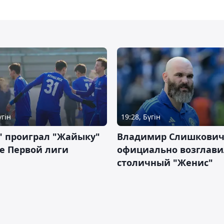
үгін
19:28, Бүгін
" проиграл "Жайыку"
Владимир Слишкови
е Первой лиги
официально возглави
столичный "Женис"