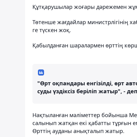
Құтқарушылар жоғары дәрежемен жұм
Төтенше жағдайлар министрлігінің ха
ге түскен жоқ.
Қабылданған шаралармен өрттің көрш
"Өрт оқпандары енгізілді, өрт а
суды үздіксіз беріліп жатыр", - 
Нақтыланған мәліметтер бойынша Ме
салынып жатқан екі қабатты тұрғын е
Өрттің ауданы анықталып жатыр.