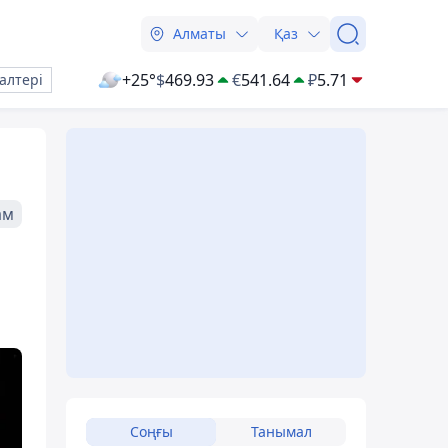
Алматы
Қаз
+25°
$
469.93
€
541.64
₽
5.71
алтері
ам
Соңғы
Танымал