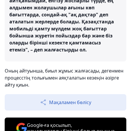
айтқанымдай, енгізу жоспарлы түрде, ең
алдымен жолаушылар ағыны көп
бағыттарда, сондай-ақ "ақ дақтар" деп
аталатын жерлерде болады. Қазақстанда
мобильді қамту мүлдем жоқ бағыттар
бойынша жүретін пойыздар бар және біз
оларды бірінші кезекте қамтамасыз
етеміз", – деп жалғастырды ол.
Оның айтуынша, биыл жұмыс жалғасады, дегенмен
процесстің толығымен аяқталатын кезеңін әзірге
айту қиын.
Мақаламен бөлісу
Google-ға қосылып,