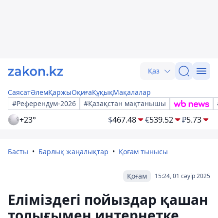
Қаз
Саясат
Әлем
Қаржы
Оқиға
Құқық
Мақалалар
#Референдум-2026
#Қазақстан мақтанышы
+23°
$
467.48
€
539.52
₽
5.73
Басты
Барлық жаңалықтар
Қоғам тынысы
Қоғам
15:24, 01 сәуір 2025
Еліміздегі пойыздар қашан
толығымен интернетке