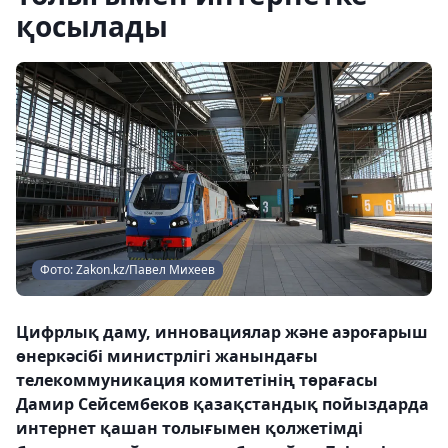
қосылады
Фото: Zakon.kz/Павел Михеев
Цифрлық даму, инновациялар және аэроғарыш
өнеркәсібі министрлігі жанындағы
телекоммуникация комитетінің төрағасы
Дамир Сейсембеков қазақстандық пойыздарда
интернет қашан толығымен қолжетімді