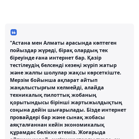
"Астана мен Алматы арасында көптеген
пойыздар жүреді, бірақ олардың тек
біреуінде ғана интернет бар. Қазір
тестілеудің белсенді кезеңі жүріп жатыр
және жалпы шолулар жақсы көрсеткіште.
Мерзім бойынша ақпарат айтып
жаңалыстырғым келмейді, алайда
техникалық пилоттық жобаның
қорытындысы бірінші жартыжылдықтың
соңына дейін шығарылады. Бізде интернет
провайдері бар және сынақ жобасы
аяқталғаннан кейін экономикалық
құрамдас бөлікке өтеміз. Жоғарыда