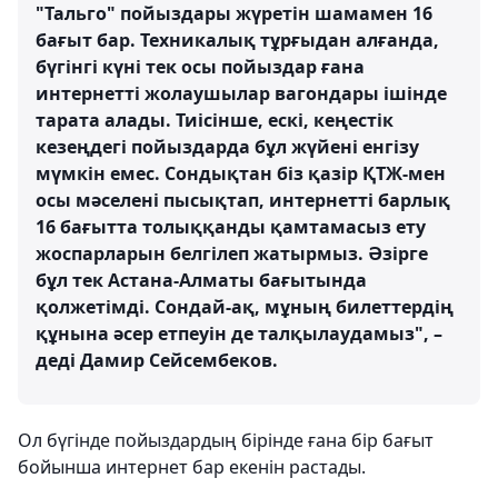
"Тальго" пойыздары жүретін шамамен 16
бағыт бар. Техникалық тұрғыдан алғанда,
бүгінгі күні тек осы пойыздар ғана
интернетті жолаушылар вагондары ішінде
тарата алады. Тиісінше, ескі, кеңестік
кезеңдегі пойыздарда бұл жүйені енгізу
мүмкін емес. Сондықтан біз қазір ҚТЖ-мен
осы мәселені пысықтап, интернетті барлық
16 бағытта толыққанды қамтамасыз ету
жоспарларын белгілеп жатырмыз. Әзірге
бұл тек Астана-Алматы бағытында
қолжетімді. Сондай-ақ, мұның билеттердің
құнына әсер етпеуін де талқылаудамыз", –
деді Дамир Сейсембеков.
Ол бүгінде пойыздардың бірінде ғана бір бағыт
бойынша интернет бар екенін растады.