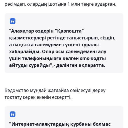
рәсімдеп, олардың шотына 1 млн теңге аударған.
"Алаяқтар өздерін "Қазпошта"
қызметкерлері ретінде таныстырып, сіздің
атыңызға сәлемдеме түскені туралы
хабарлайды. Олар осы сәлемдемені алу
үшін телефоныңызға келген sms-кодты
айтуды сұрайды",- делінген ақпаратта.
Ведомство мұндай жағдайда сөйлесуді дереу
тоқтату керек екенін ескертті.
"Интернет-алаяқтардың құрбаны болмас