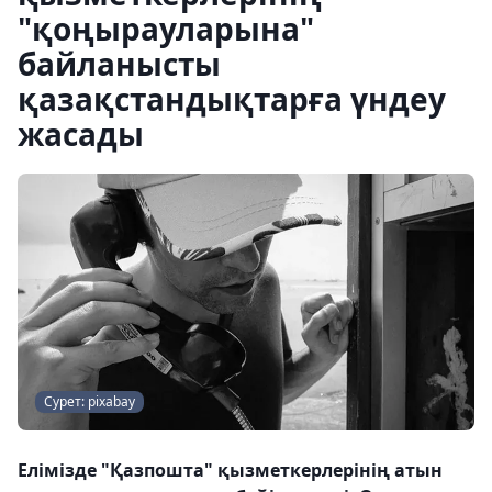
"қоңырауларына"
байланысты
қазақстандықтарға үндеу
жасады
Сурет: pixabay
Елімізде "Қазпошта" қызметкерлерінің атын