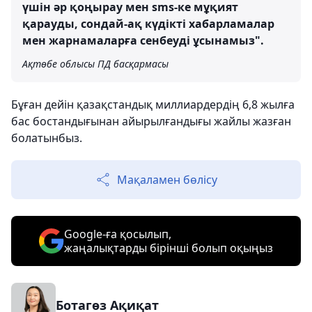
үшін әр қоңырау мен sms-ке мұқият
қарауды, сондай-ақ күдікті хабарламалар
мен жарнамаларға сенбеуді ұсынамыз".
Ақтөбе облысы ПД басқармасы
Бұған дейін қазақстандық миллиардердің 6,8 жылға
бас бостандығынан айырылғандығы жайлы жазған
болатынбыз.
Мақаламен бөлісу
Google-ға қосылып,
жаңалықтарды бірінші болып оқыңыз
Ботагөз Ақиқат