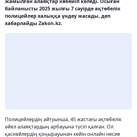
жамылған алаяқтар көбейіп келеді. Осыған
байланысты 2025 жылғы 7 сәуірде ақтөбелік
полицейлер халыққа үндеу жасады, деп
хабарлайды Zakon.kz.
Полицейлердің айтуынша, 45 жастағы ақтөбелік
әйел алаяқтардың арбауына түсіп қалған. Ол
қаскөйлердің қоңырауынан кейін онлайн несие