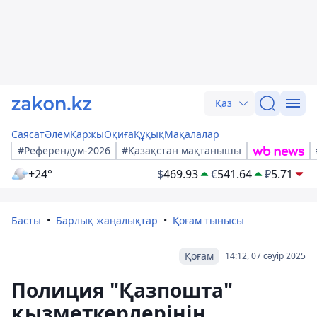
Қаз
Саясат
Әлем
Қаржы
Оқиға
Құқық
Мақалалар
#Референдум-2026
#Қазақстан мақтанышы
+24°
$
469.93
€
541.64
₽
5.71
Басты
Барлық жаңалықтар
Қоғам тынысы
Қоғам
14:12, 07 сәуір 2025
Полиция "Қазпошта"
қызметкерлерінің