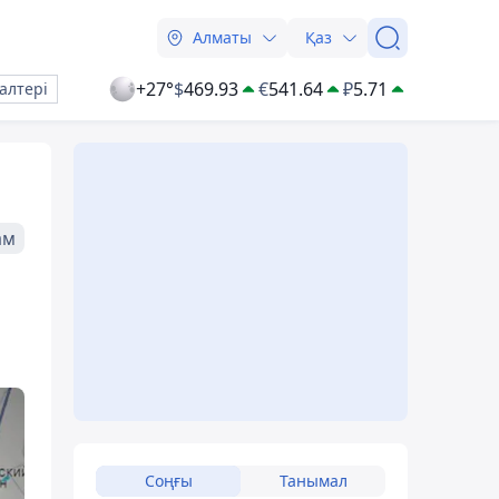
Алматы
Қаз
+27°
$
469.93
€
541.64
₽
5.71
алтері
ам
Соңғы
Танымал