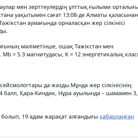
улар мен зерттеулердің ұлттық ғылыми орталығ
тана уақытымен сағат 13:08-де Алматы қаласынан
Тәжікстан аумағында орналасқан жер сілкінісі
ды.
ығының мәліметінше, ошақ Тәжікстан мен
Mb = 5.3 магнитудасы, K = 12 энергетикалық клас
 сейсмологтары да жазды.Мұнда жер сілкінісінің
 балл, Қара-Киндик, Нұра ауылында – шамамен 3,
сі болып, 19 адам жарақат алғандығы
хабарланған