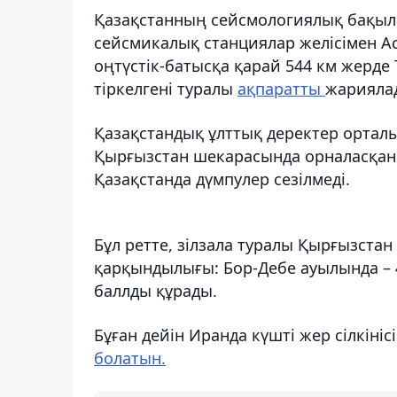
Қазақстанның сейсмологиялық бақыла
сейсмикалық станциялар желісімен Ас
оңтүстік-батысқа қарай 544 км жерде 
тіркелгені туралы
ақпаратты
жарияла
Қазақстандық ұлттық деректер ортал
Қырғызстан шекарасында орналасқан. 
Қазақстанда дүмпулер сезілмеді.
Бұл ретте, зілзала туралы Қырғызстан
қарқындылығы: Бор-Дебе ауылында – 4
баллды құрады.
Бұған дейін Иранда күшті жер сілкіні
болатын.