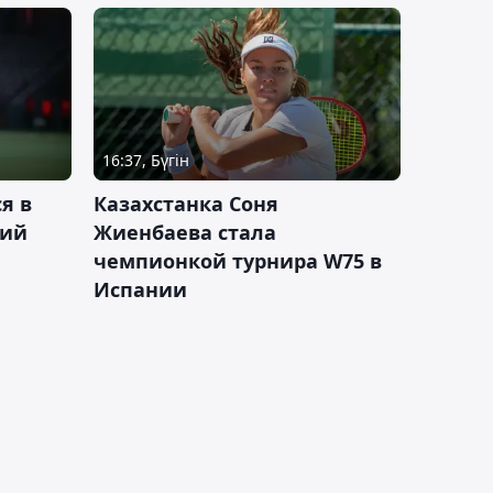
16:37, Бүгін
я в
Казахстанка Соня
кий
Жиенбаева стала
чемпионкой турнира W75 в
Испании