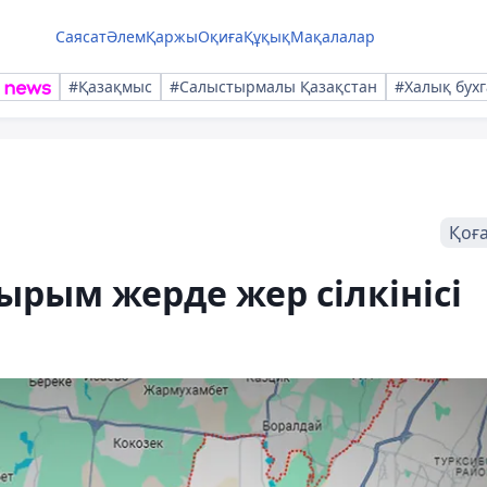
Саясат
Әлем
Қаржы
Оқиға
Құқық
Мақалалар
#Қазақмыс
#Салыстырмалы Қазақстан
#Халық бухг
Қоғ
рым жерде жер сілкінісі