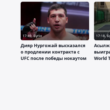
17:49, Бүгін
17:18, Б
Дияр Нургожай высказался
Асылж
о продлении контракта с
выигр
UFC после победы нокаутом
World 