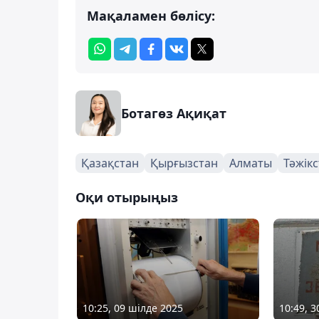
Мақаламен бөлісу:
Ботагөз Ақиқат
Қазақстан
Қырғызстан
Алматы
Тәжік
Оқи отырыңыз
10:25, 09 шілде 2025
10:49, 