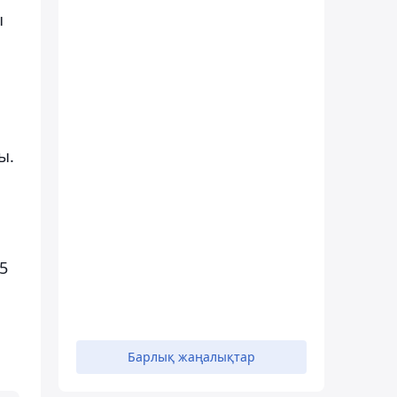
ы
ы.
5
Барлық жаңалықтар