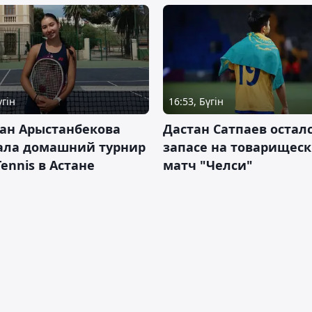
үгін
16:53, Бүгін
ан Арыстанбекова
Дастан Сатпаев осталс
ала домашний турнир
запасе на товарищес
Tennis в Астане
матч "Челси"