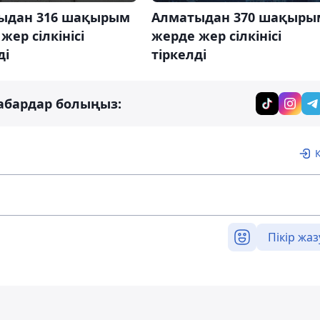
ыдан 316 шақырым
Алматыдан 370 шақыры
жер сілкінісі
жерде жер сілкінісі
ді
тіркелді
абардар болыңыз:
Пікір жаз