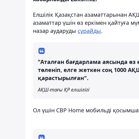
Елшілік Қазақстан азаматтарынан АҚШ 
азаматтар үшін өз еркімен қайтуға мү
назар аударуды
сұрайды
.⠀
"Аталған бағдарлама аясында өз 
төленіп, елге жеткен соң 1000 А
қарастырылған".
АҚШ-тағы ҚР елшілігі
Ол үшін CBP Home мобильді қосымшас