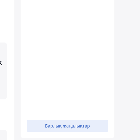
қ
Барлық жаңалықтар