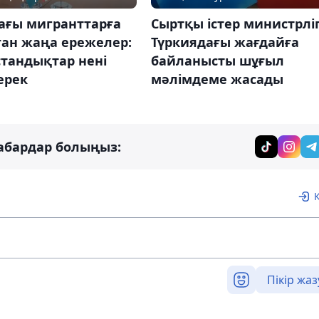
ағы мигранттарға
Сыртқы істер министрліг
ған жаңа ережелер:
Түркиядағы жағдайға
стандықтар нені
байланысты шұғыл
керек
мәлімдеме жасады
абардар болыңыз:
Пікір жаз