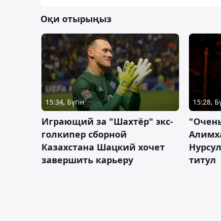
Оқи отырыңыз
15:34, Бүгін
15:28, Б
Играющий за "Шахтёр" экс-
"Очень
голкипер сборной
Алимх
Казахстана Шацкий хочет
Нурсул
завершить карьеру
титул