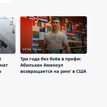
14:54, Бүгін
й
Три года без боёв в профи:
онат
Абильхан Аманкул
ю
возвращается на ринг в США