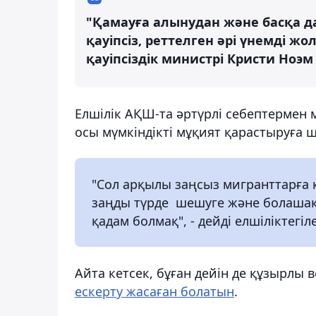
"Қамауға алынудан және басқа д
қауіпсіз, реттелген әрі үнемді ж
қауіпсіздік министрі Кристи Ноэм п
Елшілік АҚШ-та әртүрлі себептермен 
осы мүмкіндікті мұқият қарастыруға 
"Сол арқылы заңсыз мигранттарға 
заңды түрде шешуге және болашақт
қадам болмақ", - дейді елшіліктегіл
Айта кетсек, бұған дейін де құзырлы
ескерту жасаған болатын
.