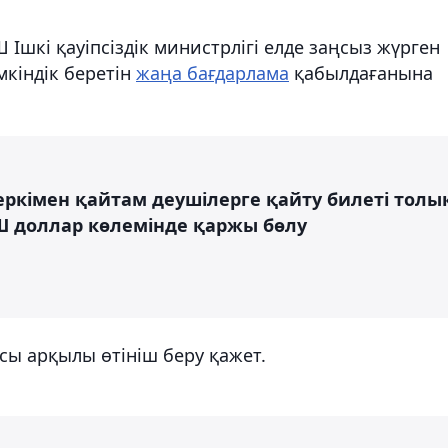
Ішкі қауіпсіздік министрлігі елде заңсыз жүрген
мкіндік беретін
жаңа бағдарлама
қабылдағанына
еркімен қайтам деушілерге қайту билеті толы
ҚШ доллар көлемінде қаржы бөлу
ы арқылы өтініш беру қажет.