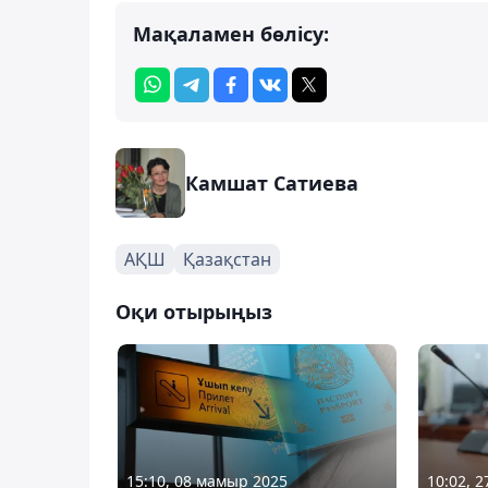
Мақаламен бөлісу:
Камшат Сатиева
АҚШ
Қазақстан
Оқи отырыңыз
15:10, 08 мамыр 2025
10:02, 