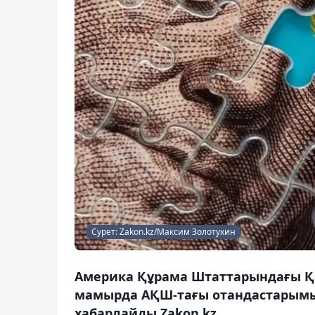
Сурет: Zakon.kz/Максим Золотухин
Америка Құрама Штаттарындағы Қаз
мамырда АҚШ-тағы отандастарымыз
хабарлайды Zakon.kz.