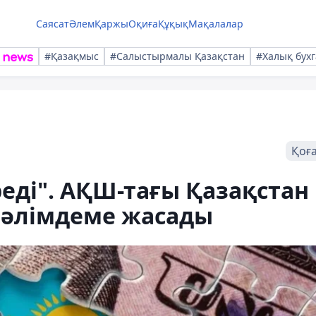
Саясат
Әлем
Қаржы
Оқиға
Құқық
Мақалалар
#Қазақмыс
#Салыстырмалы Қазақстан
#Халық бухг
Қоғ
реді". АҚШ-тағы Қазақстан
мәлімдеме жасады