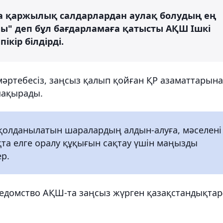
а қаржылық салдарлардан аулақ болудың ең
олы" деп бұл бағдарламаға қатысты АҚШ Ішкі
ікір білдірді.⠀
мәртебесіз, заңсыз қалып қойған ҚР азаматтарына
шақырады.
қолданылатын шаралардың алдын-алуға, мәселені
а елге оралу құқығын сақтау үшін маңызды
ер.
 ведомство АҚШ-та заңсыз жүрген қазақстандықтар