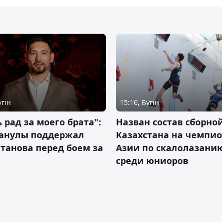
үгін
15:10, Бүгін
 рад за моего брата":
Назван состав сборно
анулы поддержал
Казахстана на чемпи
танова перед боем за
Азии по скалолазани
среди юниоров