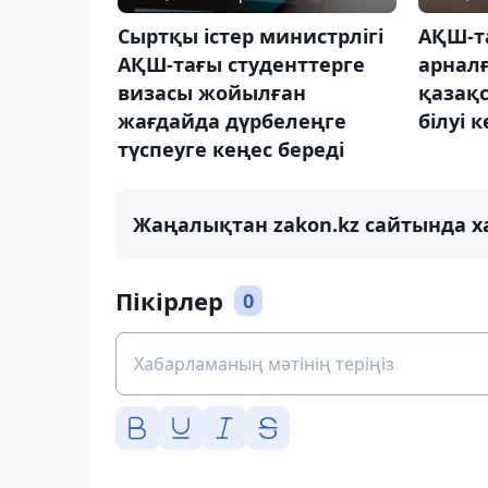
Сыртқы істер министрлігі
АҚШ-т
АҚШ-тағы студенттерге
арнал
визасы жойылған
қазақ
жағдайда дүрбелеңге
білуі 
түспеуге кеңес береді
Жаңалықтан zakon.kz сайтында х
Пікірлер
0