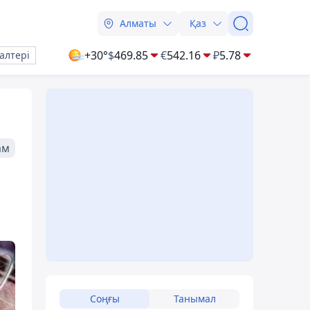
Алматы
Қаз
+30°
$
469.85
€
542.16
₽
5.78
алтері
ам
Соңғы
Танымал