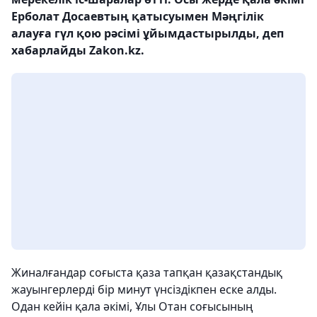
Ерболат Досаевтың қатысуымен Мәңгілік
алауға гүл қою рәсімі ұйымдастырылды, деп
хабарлайды Zakon.kz.
Жиналғандар соғыста қаза тапқан қазақстандық
жауынгерлерді бір минут үнсіздікпен еске алды.
Одан кейін қала әкімі, Ұлы Отан соғысының