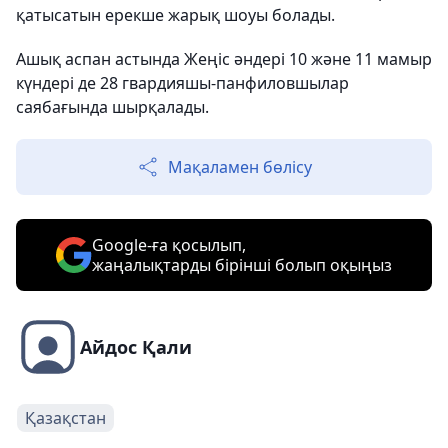
қатысатын ерекше жарық шоуы болады.
Ашық аспан астында Жеңіс әндері 10 және 11 мамыр
күндері де 28 гвардияшы-панфиловшылар
саябағында шырқалады.
Мақаламен бөлісу
Google-ға қосылып,
жаңалықтарды бірінші болып оқыңыз
Айдос Қали
Қазақстан