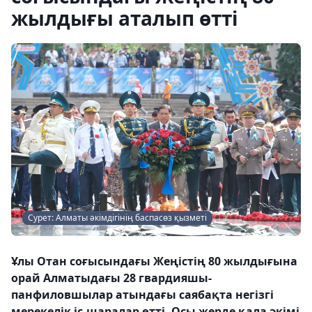
жылдығы аталып өтті
Сурет: Алматы әкімдігінің баспасөз қызметі
Ұлы Отан соғысындағы Жеңістің 80 жылдығына
орай Алматыдағы 28 гвардияшы-
панфиловшылар атындағы саябақта негізгі
мерекелік іс-шаралар өтті. Осы жерде қала әкімі