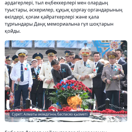
ардагерлері, тыл еңбеккерлері мен олардың
туыстары, әскерилер, құқық қорғау органдарының
өкілдері, қоғам қайраткерлері және қала
тұрғындары Даңқ мемориалына гүл шоқтарын
қойды.
Сурет: Алматы әкімдігінің баспасөз қызметі