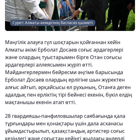
Сурет: Алматы әкімдігінің баспасөз қызметі
Мәңгілік алауға гүл шоқтарын қойғаннан кейін
Алматы әкімі Ерболат Досаев соғыс ардагерлері
және олардың туыстарымен бірге Отан соғысы
ардагерлері аллеясымен жүріп өтті.
Майдангерлермен бейресми әңгіме барысында
Ерболат Досаев олардың ерлігіне шын жүректен
алғыс айтып, әрқайсысы ел рухының, Отанға деген
адалдық пен ерліктің тірі бейнесі екенін, бүкіл елдің
мақтанышы екенін атап өтті.
28 гвардияшы-панфиловшылар саябағында қала
тұрғындары мен қонақтары үшін дала асханасы
ұйымдастырылып, қазақстандық артистер соғыс
кезіндегі және соғыстан кейінгі жылдағы әндерді