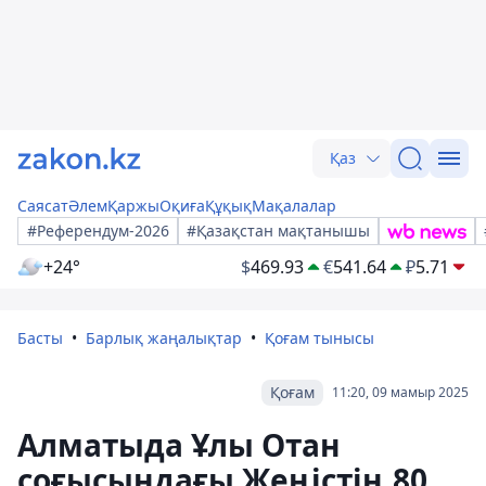
Қаз
Саясат
Әлем
Қаржы
Оқиға
Құқық
Мақалалар
#Референдум-2026
#Қазақстан мақтанышы
+24°
$
469.93
€
541.64
₽
5.71
Басты
Барлық жаңалықтар
Қоғам тынысы
Қоғам
11:20, 09 мамыр 2025
Алматыда Ұлы Отан
соғысындағы Жеңістің 80