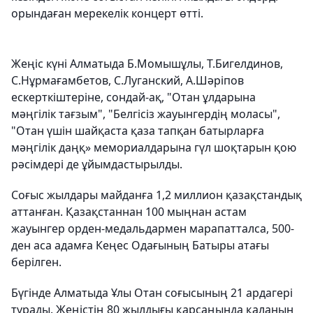
орындаған мерекелік концерт өтті.
Жеңіс күні Алматыда Б.Момышұлы, Т.Бигелдинов,
С.Нұрмағамбетов, С.Луганский, А.Шәріпов
ескерткіштеріне, сондай-ақ, "Отан ұлдарына
мәңгілік тағзым", "Белгісіз жауынгердің моласы",
"Отан үшін шайқаста қаза тапқан батырларға
мәңгілік даңқ» мемориалдарына гүл шоқтарын қою
рәсімдері де ұйымдастырылды.
Соғыс жылдары майданға 1,2 миллион қазақстандық
аттанған. Қазақстаннан 100 мыңнан астам
жауынгер орден-медальдармен марапатталса, 500-
ден аса адамға Кеңес Одағының Батыры атағы
берілген.
Бүгінде Алматыда Ұлы Отан соғысының 21 ардагері
тұрады. Жеңістің 80 жылдығы қарсаңында қаланың