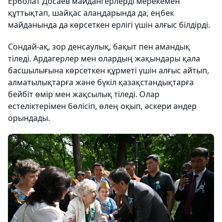
Ерболат Досаев майдангерлерді мерекемен
құттықтап, шайқас алаңдарында да, еңбек
майданында да көрсеткен ерлігі үшін алғыс білдірді.
Сондай-ақ, зор денсаулық, бақыт пен амандық
тіледі. Ардагерлер мен олардың жақындары қала
басшылығына көрсеткен құрметі үшін алғыс айтып,
алматылықтарға және бүкіл қазақстандықтарға
бейбіт өмір мен жақсылық тіледі. Олар
естеліктерімен бөлісіп, өлең оқып, әскери әндер
орындады.