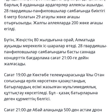
барлық 8 ауданында ардагерлер аллеясы ашылды.
28 гвардияшы-панфиловшылар саябағында биіктігі
6 метр болатын 29 атаулы жөке ағашы
отырғызылды. Жалпы аллеяларда 200 жөке ағашы
егілді.
Бүгін, Жеңістің 80 жылдығына орай, Алматыда
ауқымды мерекелік іс-шаралар өтеді. 28 гвардияшы-
панфиловшылар саябағындағы басты сахнада
концерттік бағдарлама сағат 21:00-ге дейін
жалғасады.
Сағат 19:00-де Көктөбе телемұнарасында Ұлы Отан
соғысында ерлік көрсеткен қазақстандық
батырлардың есімі жазылған мультимедиялық
құттықтау көрсетіледі. Бұл - қазақ батырларына
деген құрметтің белгісі.
Сағат 21:00-де Абай алаңында 500-ден астам дрон