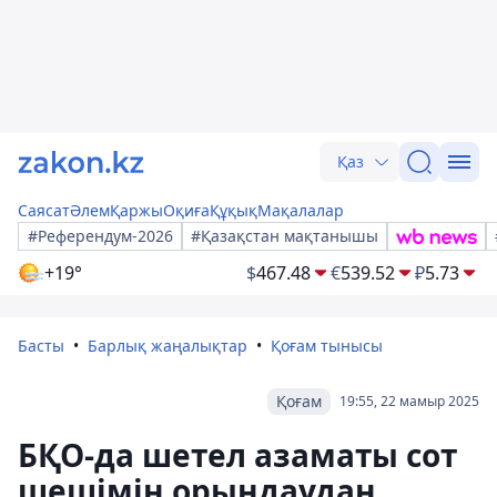
Қаз
Саясат
Әлем
Қаржы
Оқиға
Құқық
Мақалалар
#Референдум-2026
#Қазақстан мақтанышы
+19°
$
467.48
€
539.52
₽
5.73
Басты
Барлық жаңалықтар
Қоғам тынысы
Қоғам
19:55, 22 мамыр 2025
БҚО-да шетел азаматы сот
шешімін орындаудан