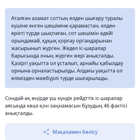
Аталған азамат соттың елден шығару туралы
күшіне енген шешіміне қарамастан, елден
ерікті түрде шықпаған, сот шешімін әдейі
орындамай, құқық қорғау органдарынан
жасырынып жүрген. Жедел іс-шаралар
барысында оның жүрген жері анықталды.
Қазіргі уақытта ол ұсталып, арнайы қабылдау
орнына орналастырылды. Алдағы уақытта ол
елімізден мәжбүрлі түрде шығарылады.
Сондай-ақ өңірде үш күндік рейдттік іс-шаралар
аясында көші-қон заңнамасын бұзудың 46 фактісі
анықталды.
Мақаламен бөлісу