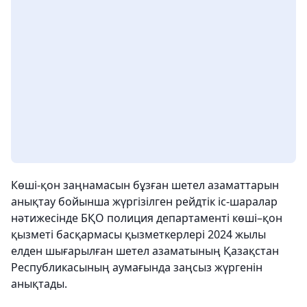
Көші-қон заңнамасын бұзған шетел азаматтарын
анықтау бойынша жүргізілген рейдтік іс-шаралар
нәтижесінде БҚО полиция департаменті көші–қон
қызметі басқармасы қызметкерлері 2024 жылы
елден шығарылған шетел азаматының Қазақстан
Республикасының аумағында заңсыз жүргенін
анықтады.