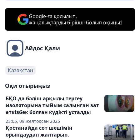
Google-ға қосылып,
жаңалықтарды бірінші болып оқыңыз
Айдос Қали
Қазақстан
Оқи отырыңыз
БҚО-да бәліш арқылы тергеу
изоляторына тыйым салынған зат
өткізбек болған күдікті ұсталды
23:05, 09 желтоқсан 2025
Қостанайда сот шешімін
орындаудан жалтарып,