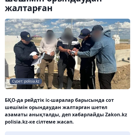
жалтарған
Сурет: polisia.kz
БҚО-да рейдтік іс-шаралар барысында сот
шешімін орындаудан жалтарған шетел
азаматы анықталды, деп хабарлайды Zakon.kz
polisia.kz-ке сілтеме жасап.