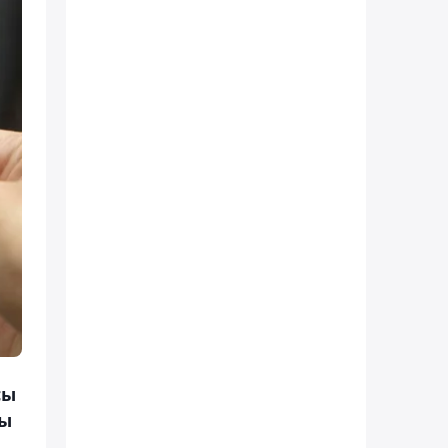
сы
лы