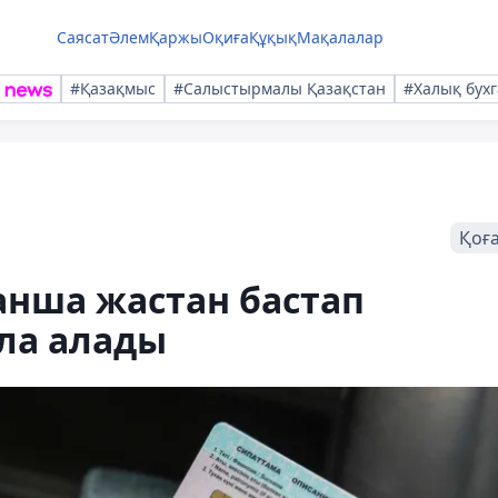
Саясат
Әлем
Қаржы
Оқиға
Құқық
Мақалалар
#Қазақмыс
#Салыстырмалы Қазақстан
#Халық бухг
Қоғ
анша жастан бастап
ала алады