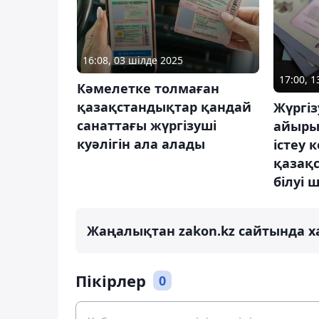
16:08, 03 шілде 2025
17:00, 
Кәмелетке толмаған
қазақстандықтар қандай
Жүргіз
санаттағы жүргізуші
айыры
куәлігін ала алады
істеу 
қазақ
білуі 
Жаңалықтан zakon.kz сайтында х
Пікірлер
0