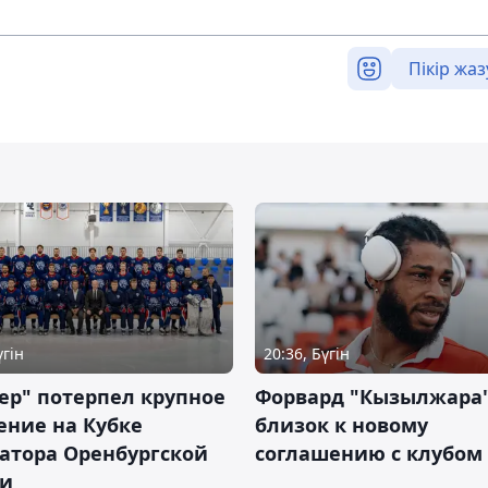
Пікір жаз
үгін
20:36, Бүгін
ер" потерпел крупное
Форвард "Кызылжара"
ение на Кубке
близок к новому
атора Оренбургской
соглашению с клубом
ти