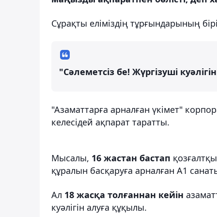
Сұрақты еліміздің тұрғындарының бірі
"Сәлеметсіз бе! Жүргізуші куәліг
"Азаматтарға арналған үкімет" корпор
келесідей ақпарат таратты.
Мысалы,
16 жастан бастап
қозғалтқыш
құралын басқаруға арналған А1 санаты
Ал
18 жасқа толғаннан кейін
азаматт
куәлігін алуға құқылы.