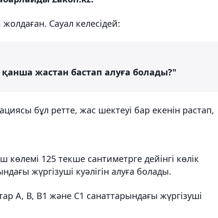
 жолдаған. Сауал келесідей:
ін қанша жастан бастап алуға болады?"
ациясы бұл ретте, жас шектеуі бар екенін растап,
 көлемі 125 текше сантиметрге дейінгі көлік
ндағы жүргізуші куәлігін алуға болады.
ар А, В, В1 және С1 санаттарындағы жүргізуші