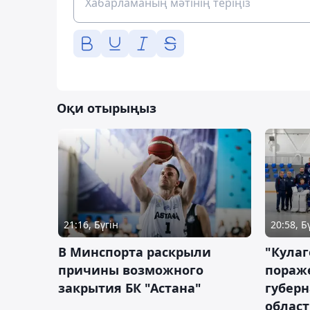
Оқи отырыңыз
21:16, Бүгін
20:58, Б
В Минспорта раскрыли
"Кулаг
причины возможного
пораж
закрытия БК "Астана"
губерн
облас