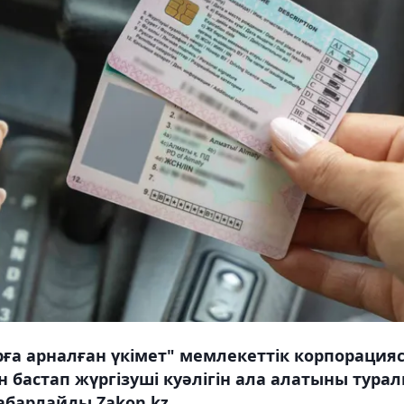
ға арналған үкімет" мемлекеттік корпорация
бастап жүргізуші куәлігін ала алатыны тура
абарлайды Zakon.kz.