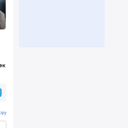
ек
Кіру