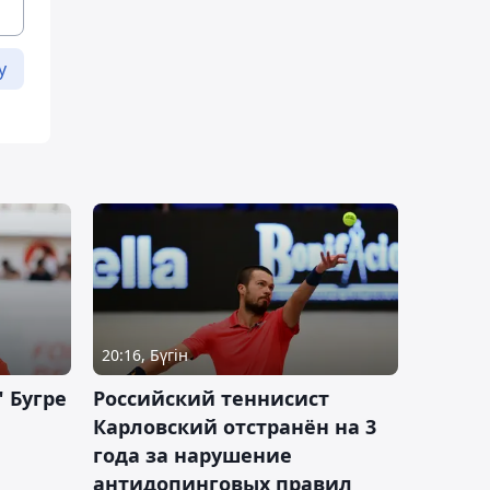
у
20:16, Бүгін
 Бугре
Российский теннисист
Карловский отстранён на 3
года за нарушение
антидопинговых правил