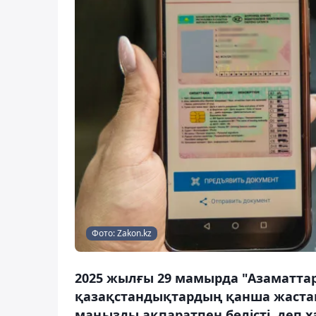
Фото: Zakon.kz
2025 жылғы 29 мамырда "Азаматтар
қазақстандықтардың қанша жастан 
маңызды ақпаратпен бөлісті, деп х