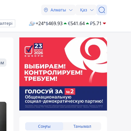
Алматы
Қаз
+24°
$
469.93
€
541.64
₽
5.71
алтері
ам
Соңғы
Танымал