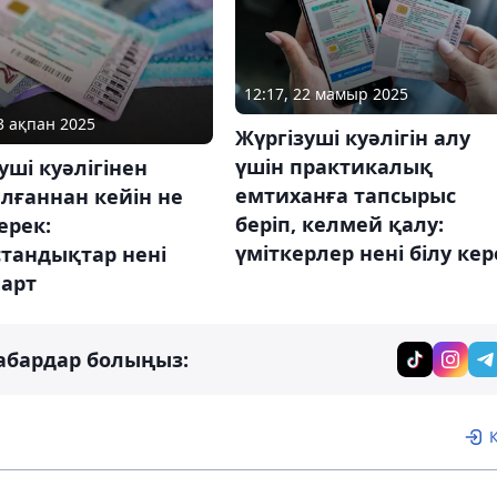
12:17, 22 мамыр 2025
13 ақпан 2025
Жүргізуші куәлігін алу
үшін практикалық
уші куәлігінен
емтиханға тапсырыс
лғаннан кейін не
беріп, келмей қалу:
керек:
үміткерлер нені білу кер
стандықтар нені
шарт
абардар болыңыз: