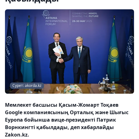
Сурет: akorda.kz
Мемлекет басшысы Қасым-Жомарт Тоқаев
Google компаниясының Орталық және Шығыс
Еуропа бойынша вице-президенті Патрик
Ворнкингті қабылдады, деп хабарлайды
Zakon.kz.