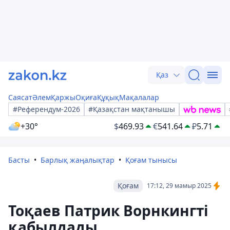
Қаз
Саясат
Әлем
Қаржы
Оқиға
Құқық
Мақалалар
#Референдум-2026
#Қазақстан мақтанышы
+30°
$
469.93
€
541.64
₽
5.71
Басты
Барлық жаңалықтар
Қоғам тынысы
Қоғам
17:12, 29 мамыр 2025
Тоқаев Патрик Ворнкингті
қабылдады