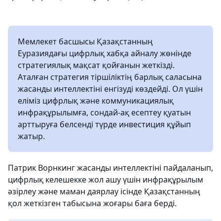
Мемлекет басшысы Қазақстанның
Еуразиядағы цифрлық хабқа айналу жөнінде
стратегиялық мақсат қойғанын жеткізді.
Аталған стратегия тіршіліктің барлық саласына
жасанды интеллектіні енгізуді көздейді. Ол үшін
еліміз цифрлық және коммуникациялық
инфрақұрылымға, сондай-ақ есептеу қуатын
арттыруға белсенді түрде инвестиция құйып
жатыр.
Патрик Ворнкинг жасанды интеллектіні пайдаланып,
цифрлық келешекке жол ашу үшін инфрақұрылым
әзірлеу және маман даярлау ісінде Қазақстанның
қол жеткізген табысына жоғары баға берді.