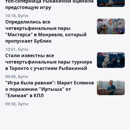
топ-соперница Рыбакиной оценила
предстоящую игру
10:18, Бүгін
Определились все
четвертьфинальные пары
"Мастерса" в Монреале, который
пропускает Бублик
10:01, Бүгін
Стали известны все
четвертьфинальные пары турнира
в Торонто с участием Рыбакиной
09:49, Бүгін
"Игра была равная": Марат Еслямов
о поражении "Иртыша" от
"Елимая" в КПЛ
09:30, Бүгін