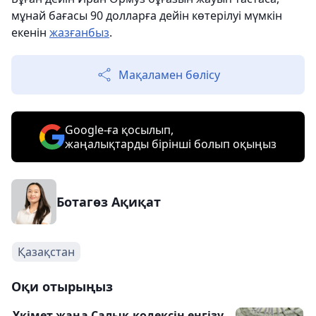
мұнай бағасы 90 долларға дейін көтерілуі мүмкін
екенін
жазғанбыз
.
Мақаламен бөлісу
Google-ға қосылып,
жаңалықтарды бірінші болып оқыңыз
Ботагөз Ақиқат
Қазақстан
Оқи отырыңыз
Үкімет жаңа Салық кодексін енгізу