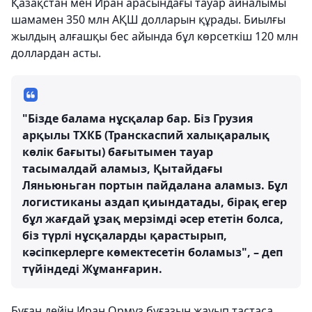
Қазақстан мен Иран арасындағы тауар айналымы
шамамен 350 млн АҚШ долларын құрады. Биылғы
жылдың алғашқы бес айында бұл көрсеткіш 120 млн
доллардан асты.
"Бізде балама нұсқалар бар. Біз Грузия
арқылы ТХКБ (Транскаспий халықаралық
көлік бағыты) бағытымен тауар
тасымалдай аламыз, Қытайдағы
Ляньюньган портын пайдалана аламыз. Бұл
логистиканы аздап қиындатады, бірақ егер
бұл жағдай ұзақ мерзімді әсер ететін болса,
біз түрлі нұсқаларды қарастырып,
кәсіпкерлерге көмектесетін боламыз", – деп
түйіндеді Жұманғарин.
Бұған дейін Иран Ормуз бұғазын жауып тастаса,