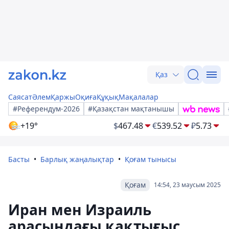
Қаз
Саясат
Әлем
Қаржы
Оқиға
Құқық
Мақалалар
#Референдум-2026
#Қазақстан мақтанышы
+19°
$
467.48
€
539.52
₽
5.73
Басты
Барлық жаңалықтар
Қоғам тынысы
Қоғам
14:54, 23 маусым 2025
Иран мен Израиль
арасындағы қақтығыс