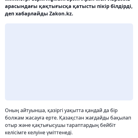
арасындағы қақтығысқа қатысты пікір білдірді,
деп хабарлайды Zakon.kz.
Оның айтуынша, қазіргі уақытта қандай да бір
болжам жасауға ерте. Қазақстан жағдайды бақылап
отыр және қақтығысушы тараптардың бейбіт
келісімге келуіне үміттенеді.