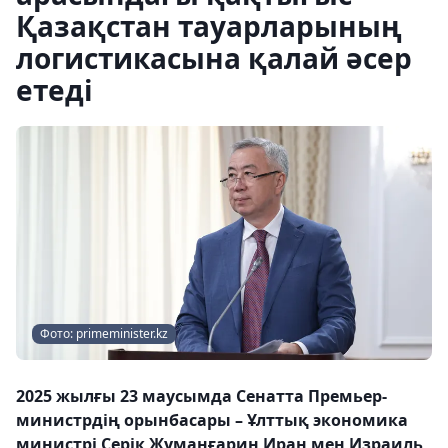
Қазақстан тауарларының
логистикасына қалай әсер
етеді
Фото: primeminister.kz
2025 жылғы 23 маусымда Сенатта Премьер-
министрдің орынбасары – Ұлттық экономика
министрі Серік Жұманғарин Иран мен Израиль