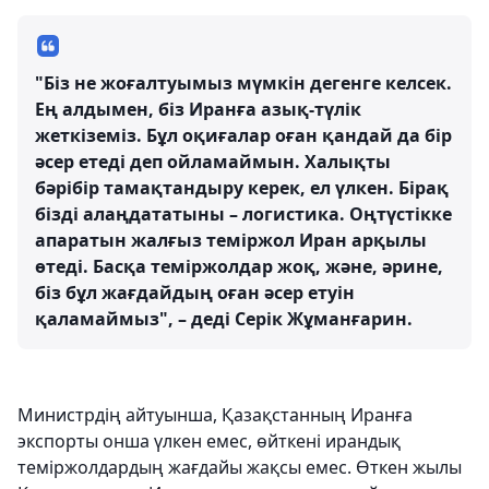
"Біз не жоғалтуымыз мүмкін дегенге келсек.
Ең алдымен, біз Иранға азық-түлік
жеткіземіз. Бұл оқиғалар оған қандай да бір
әсер етеді деп ойламаймын. Халықты
бәрібір тамақтандыру керек, ел үлкен. Бірақ
бізді алаңдататыны – логистика. Оңтүстікке
апаратын жалғыз теміржол Иран арқылы
өтеді. Басқа теміржолдар жоқ, және, әрине,
біз бұл жағдайдың оған әсер етуін
қаламаймыз", – деді Серік Жұманғарин.
Министрдің айтуынша, Қазақстанның Иранға
экспорты онша үлкен емес, өйткені ирандық
теміржолдардың жағдайы жақсы емес. Өткен жылы