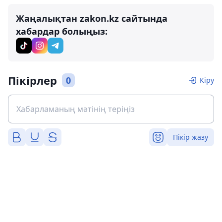
Жаңалықтан zakon.kz сайтында
хабардар болыңыз:
Пікірлер
0
Кіру
Пікір жазу