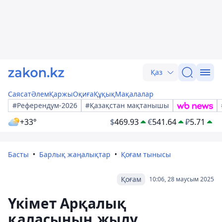
Қаз
Саясат
Әлем
Қаржы
Оқиға
Құқық
Мақалалар
#Референдум-2026
#Қазақстан мақтанышы
+33°
$
469.93
€
541.64
₽
5.71
Басты
Барлық жаңалықтар
Қоғам тынысы
Қоғам
10:06, 28 маусым 2025
Үкімет Арқалық
қаласының жылу