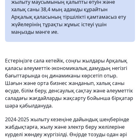
жылыту маусымының қалыпты өтуін және
халық саны 38,4 мың адамды құрайтын
Арқалық қаласының тіршілікті қамтамасыз ету
жүйелерінің тұрақты жұмыс істеуі үшін
маңызды мәнге ие.
Естеріңізге сала кетейік, соңғы жылдары Арқалық
қаласы әлеуметтік-экономикалық дамудың негізгі
бағыттарында оң динамиканы көрсетіп отыр.
Шағын және орта бизнес жанданып, халық саны
өсуде, білім беру, денсаулық сақтау және әлеуметтік
саладағы жағдайларды жақсарту бойынша бірқатар
шара қабылдануда.
2024-2025 жылыту кезеңіне дайындық шеңберінде
жабдықтарға, жылу және электр беру желілеріне
күрделі жөндеу жүргізілді. Өңірде тозуды одан әрі