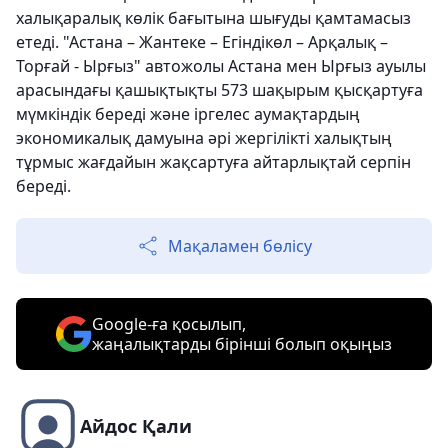
халықаралық көлік бағытына шығуды қамтамасыз
етеді. "Астана – Жантеке – Егіндікөл – Арқалық –
Торғай - Ырғыз" автожолы Астана мен Ырғыз ауылы
арасындағы қашықтықты 573 шақырым қысқартуға
мүмкіндік береді және іргелес аумақтардың
экономикалық дамуына әрі жергілікті халықтың
тұрмыс жағдайын жақсартуға айтарлықтай серпін
береді.
Мақаламен бөлісу
Google-ға қосылып,
жаңалықтарды бірінші болып оқыңыз
Айдос Қали