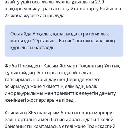
азайту үшін осы жылы жалпы ұзындығы 27,9
шақырым жылу трассасын қайта жаңарту бойынша
22 жоба жүзеге асырылуда.
Осы айда Арқалық қаласында стратегиялық
маңызды "Орталық – Батыс" автожол дәлізінің
құрылысы басталды.
Жоба Президент Қасым-Жомарт Тоқаевтың Ұлттық
құрылтайдың IV отырысында айтылған
тапсырмасын орындау шеңберінде жүзеге
асырылуда және Үкіметтің еліміздің көлік
инфрақұрылымы мен транзиттік әлеуетін дамыту
жөніндегі жоспарларына кіреді.
Ұзындығы 865 шақырым болатын жаңа маршрут
елдің орталығы мен батысы арасындағы тікелей
байланысты қамтамасыз етеді және Транскаспий