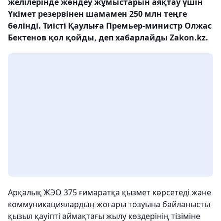
желілерінде жөндеу жұмыстарын аяқтау үшін
Үкімет резервінен шамамен 250 млн теңге
бөлінді. Тиісті Қаулыға Премьер-министр Олжас
Бектенов қол қойды, деп хабарлайды Zakon.kz.
Арқалық ЖЭО 375 ғимаратқа қызмет көрсетеді және
коммуникациялардың жоғары тозуына байланысты
қызыл қауіпті аймақтағы жылу көздерінің тізіміне