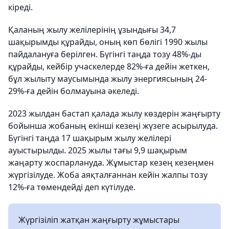
кіреді.
Қаланың жылу желілерінің ұзындығы 34,7
шақырымды құрайды, оның көп бөлігі 1990 жылы
пайдалануға берілген. Бүгінгі таңда тозу 48%-ды
құрайды, кейбір учаскелерде 82%-ға дейін жеткен,
бұл жылыту маусымында жылу энергиясының 24-
29%-ға дейін болмауына әкеледі.
2023 жылдан бастап қалада жылу көздерін жаңғырту
бойынша жобаның екінші кезеңі жүзеге асырылуда.
Бүгінгі таңда 17 шақырым жылу желілері
ауыстырылды. 2025 жылы тағы 9,9 шақырым
жаңарту жоспарлануда. Жұмыстар кезең кезеңмен
жүргізілуде. Жоба аяқталғаннан кейін жалпы тозу
12%-ға төмендейді деп күтілуде.
Жүргізіліп жатқан жаңғырту жұмыстары