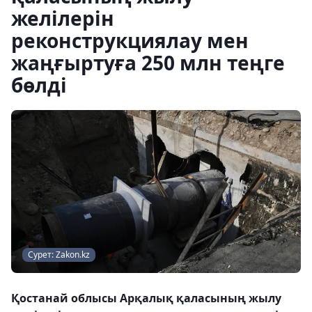
желілерін
реконструкциялау мен
жаңғыртуға 250 млн теңге
бөлді
Сурет: Zakon.kz
Қостанай облысы Арқалық қаласының жылу