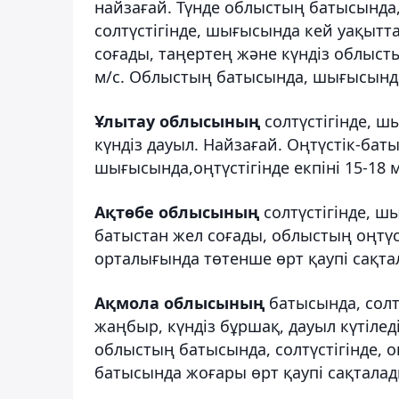
найзағай. Түнде облыстың батысында,
солтүстігінде, шығысында кей уақытт
соғады, таңертең және күндіз облысты
м/с. Облыстың батысында, шығысында,
Ұлытау облысының
солтүстігінде, 
күндіз дауыл. Найзағай. Оңтүстік-бат
шығысында,оңтүстігінде екпіні 15-18 м/
Ақтөбе облысының
солтүстігінде, шы
батыстан жел соғады, облыстың оңтүс
орталығында төтенше өрт қаупі сақт
Ақмола облысының
батысында, солтү
жаңбыр, күндіз бұршақ, дауыл күтіледі
облыстың батысында, солтүстігінде, оң
батысында жоғары өрт қаупі сақтала