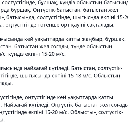
 солтүстігінде, бұршақ, күндіз облыстың батысынд
арда бұршақ. Оңтүстік-батыстан, батыстан жел
ң батысында, солтүстігінде, шығыснда екпіні 15-2
 оңтүстігінде төтенше өрт қауіпі сақталады.
шығысында кей уақыттарда қатты жаңбыр, бұршақ,
ыстан, батыстан жел соғады, түнде облыстың
с, күндіз екпіні 15-20 м/с.
ғысында найзағай күтіледі. Батыстан, солтүстік-
тігінде, шығысында екпіні 15-18 м/с. Облыстың
алады.
стігінде, оңтүстігінде кей уақыттарда қатты
. Найзағай күтіледі. Оңтүстік-батыстан жел соғады
түстігінде екпіні 15-20 м/с. Облыстың солтүстік-
ды.