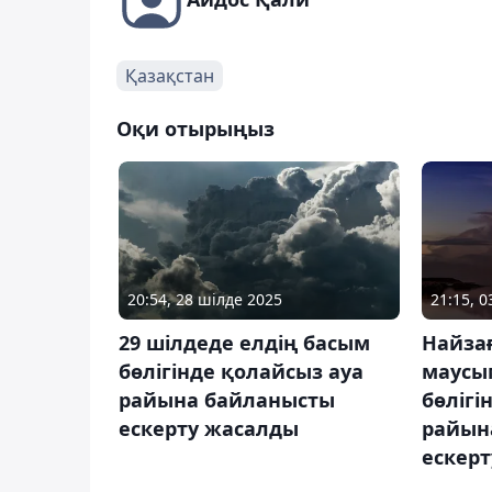
Қазақстан
Оқи отырыңыз
20:54, 28 шілде 2025
21:15, 
29 шілдеде елдің басым
Найзағ
бөлігінде қолайсыз ауа
маусы
райына байланысты
бөлігі
ескерту жасалды
райын
ескер