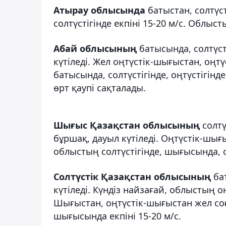
Атырау облысында
батыстан, солтүс
солтүстігінде екпіні 15-20 м/с. Облыс
Абай облысының
батысында, солтүсті
күтіледі. Жел оңтүстік-шығыстан, оңт
батысында, солтүстігінде, оңтүстігінде
өрт қаупі сақталады.
Шығыс Қазақстан облысының
солтү
бұршақ, дауыл күтіледі. Оңтүстік-шығ
облыстың солтүстігінде, шығысында, оң
Солтүстік Қазақстан облысының
ба
күтіледі. Күндіз найзағай, облыстың 
Шығыстан, оңтүстік-шығыстан жел соғ
шығысында екпіні 15-20 м/с.