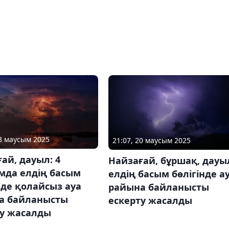
03 маусым 2025
21:07, 20 маусым 2025
ай, дауыл: 4
Найзағай, бұршақ, дауы
мда елдің басым
елдің басым бөлігінде а
нде қолайсыз ауа
райына байланысты
а байланысты
ескерту жасалды
ту жасалды