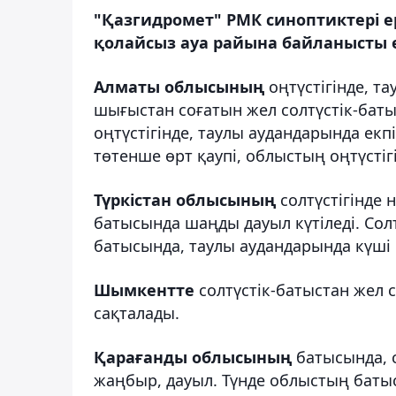
"Қазгидромет" РМК синоптиктері ер
қолайсыз ауа райына байланысты е
Алматы облысының
оңтүстігінде, та
шығыстан соғатын жел солтүстік-бат
оңтүстігінде, таулы аудандарында екп
төтенше өрт қаупі, облыстың оңтүсті
Түркістан облысының
солтүстігінде 
батысында шаңды дауыл күтіледі. Солт
батысында, таулы аудандарында күші 1
Шымкентте
солтүстік-батыстан жел со
сақталады.
Қарағанды облысының
батысында, с
жаңбыр, дауыл. Түнде облыстың батыс