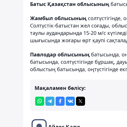
Батыс Қазақстан облысының
батысы
Жамбыл облысының
солтүстігінде, 
Солтүстік-батыстан жел соғады, облы
таулы аудандарында 15-20 м/с күтіле
шығысында жоғары өрт қаупі сақтала
Павлодар облысының
батысында, оң
батысында, солтүстігінде бұршақ, дауы
облыстың батысында, оңтүстігінде екп
Мақаламен бөлісу:
Айдос Қали