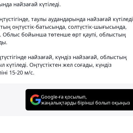
нда найзағай күтіледі.
оңтүстігінде, таулы аудандарында найзағай күтіледі
стың оңтүстік-батысында, солтүстік-шығысында,
ді. Облыс бойынша төтенше өрт қаупі, облыстың
ды.
түстігінде найзағай, күндіз найзағай, облыстың
л күтіледі. Оңтүстіктен жел соғады, күндіз
іні 15-20 м/с.
Google-ға қосылып,
жаңалықтарды бірінші болып оқыңыз