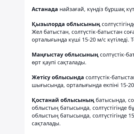
Астанада
найзағай, күндіз бұршақ күт
Қызылорда облысының
солтүстігін
Жел батыстан, солтүстік-батыстан соға
орталығында күші 15-20 м/с күтіледі. 
Маңғыстау облысының
солтүстік-б
өрт қаупі сақталады.
Жетісу облысында
солтүстік-батыста
шығысында, орталығында екпіні 15-20,
Қостанай облысының
батысында, со
облыстың батысында, солтүстігінде бұ
облыстың батысында, солтүстігінде 15
сақталады.