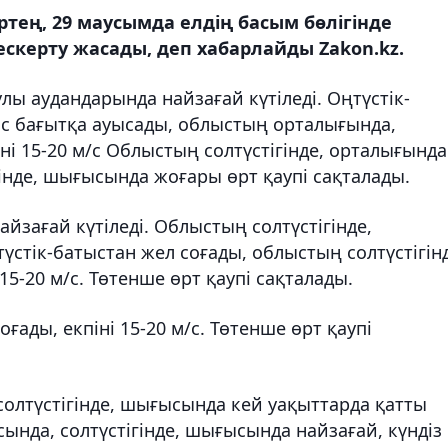
тең, 29 маусымда елдің басым бөлігінде
скерту жасады, деп хабарлайды Zakon.kz.
улы аудандарында найзағай күтіледі. Оңтүстік-
ыс бағытқа ауысады, облыстың орталығында,
іні 15-20 м/с Облыстың солтүстігінде, орталығында
гінде, шығысында жоғары өрт қаупі сақталады.
найзағай күтіледі. Облыстың солтүстігінде,
үстік-батыстан жел соғады, облыстың солтүстігін
5-20 м/с. Төтенше өрт қаупі сақталады.
ғады, екпіні 15-20 м/с. Төтенше өрт қаупі
олтүстігінде, шығысында кей уақыттарда қатты
ында, солтүстігінде, шығысында найзағай, күндіз