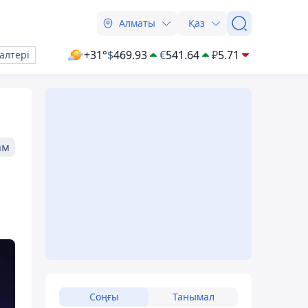
Алматы
Қаз
+31°
$
469.93
€
541.64
₽
5.71
алтері
ам
Соңғы
Танымал