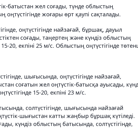
тік-батыстан жел соғады, түнде облыстың
тың оңтүстігінде жоғары өрт қаупі сақталады.
гінде, оңтүстігінде найзағай, бұршақ, дауыл
үстіктен соғады, таңертең және күндіз облыстың
 15-20, екпіні 25 м/с. Облыстың оңтүстігінде төте
стігінде, шығысында, оңтүстігінде найзағай,
ыстан соғатын жел оңтүстік-батысқа ауысады, күнд
түстігінде 15-20, екпіні 23 м/с.
тысында, солтүстігінде, шығысында найзағай
оңтүстік-шығыстан катты жаңбыр бұршақ күтіледі.
ады, күндіз облыстың батысында, солтүстігінде,