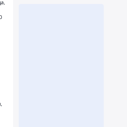
а,
0
,