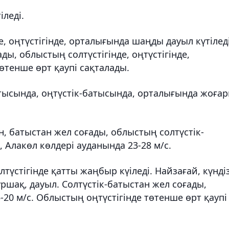
іледі.
де, оңтүстігінде, орталығында шаңды дауыл күтіледі
ды, облыстың солтүстігінде, оңтүстігінде,
Төтенше өрт қаупі сақталады.
атысында, оңтүстік-батысында, орталығында жоға
н, батыстан жел соғады, облыстың солтүстік-
 Алакөл көлдері ауданында 23-28 м/с.
лтүстігінде қатты жаңбыр күіледі. Найзағай, күнді
ршақ, дауыл. Солтүстік-батыстан жел соғады,
-20 м/с. Облыстың оңтүстігінде төтенше өрт қаупі