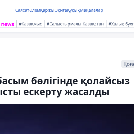
Саясат
Әлем
Қаржы
Оқиға
Құқық
Мақалалар
#Қазақмыс
#Салыстырмалы Қазақстан
#Халық бухг
Қоғ
басым бөлігінде қолайсыз
ысты ескерту жасалды