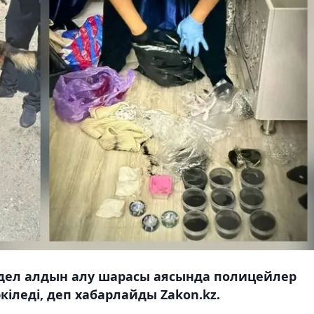
едел алдын алу шарасы аясында полицейлер
іледі, деп хабарлайды Zakon.kz.