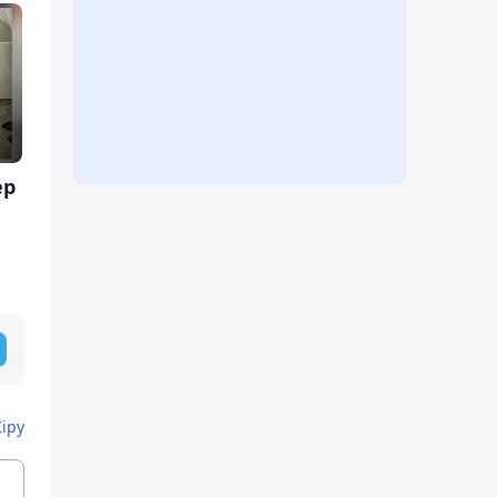
ер
Кіру