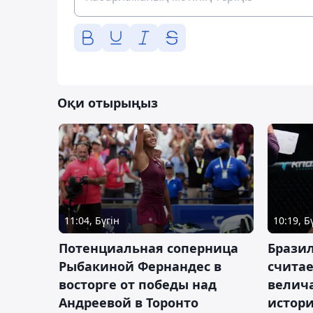
Оқи отырыңыз
11:04, Бүгін
10:19, Б
Потенциальная соперница
Бразил
Рыбакиной Фернандес в
счита
восторге от победы над
велич
Андреевой в Торонто
истор