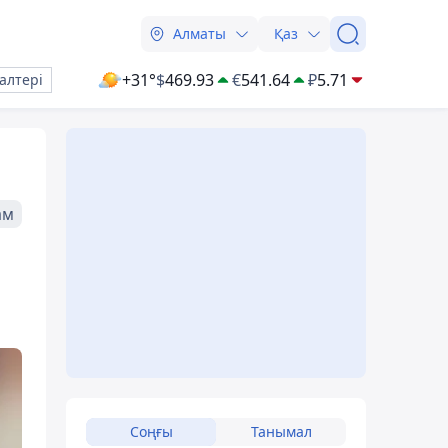
Алматы
Қаз
+31°
$
469.93
€
541.64
₽
5.71
алтері
ам
Соңғы
Танымал