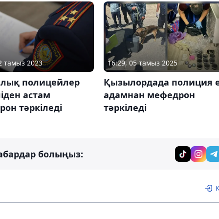
22 тамыз 2023
16:29, 05 тамыз 2025
алық полицейлер
Қызылордада полиция 
ліден астам
адамнан мефедрон
он тәркіледі
тәркіледі
абардар болыңыз: