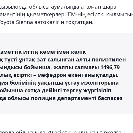
Қызылорда облысы аумағында аталған шара
ментінің қызметкерлері ІІМ-нің есірткі қылмысы
oyota Sienna автокөлігін тоқтатқан.
зметтік иттің көмегімен көлік
түсті ұнтақ зат салынған алты полиэтилен
тындысы бойынша, жалпы салмағы 1496,79
лық есірткі – мефедрон екені анықталды.
ция бөлімінің уақытша ұстау изоляторына
йынша сотқа дейінгі тергеу жүргізіліп
рда облысы полиция департаменті баспасөз
орда облысында 70 есірткі қылмысы тіркелген.