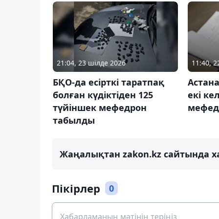
21:04, 23 шілде 2026
11:40, 
БҚО-да есірткі таратпақ
Астан
болған күдіктіден 125
екі ке
түйіншек мефедрон
мефедр
табылды
Жаңалықтан zakon.kz сайтында х
Пікірлер
0