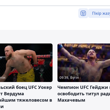
Пікір жаз
үгін
09:39, Бүгін
ьский боец UFC Уокер
Чемпион UFC Гейджи
ет Вердума
освободить титул ради
айшим тяжеловесом в
Махачевым
ии