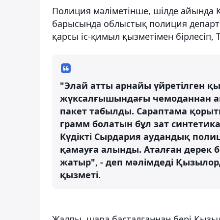
Полиция мәліметінше, шілде айында 
барысында облыстық полиция департа
қарсы іс-қимыл қызметімен бірлесіп, T
"Элай атты арнайы үйретілген қы
жүксалғышындағы чемоданнан ақ 
пакет табылды. Сараптама қоры
грамм болатын бұл зат синтетика
Күдікті Сырдария аудандық поли
қамауға алынды. Аталған дерек бо
жатыр", - деп мәлімдеді Қызыло
қызметі.
Жалпы, шара басталғаннан бері Қызыл