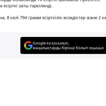
 есірткі заты тәркіленді.
, 8 келі 794 грамм есірткілік өсімдіктер және 2 к
Google-ға қосылып,
жаңалықтарды бірінші болып оқыңыз