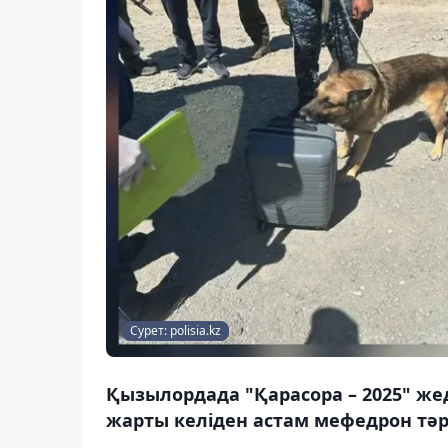
Сурет: polisia.kz
Қызылордада "Қарасора – 2025" ж
жарты келіден астам мефедрон тәрк