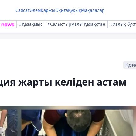
Саясат
Әлем
Қаржы
Оқиға
Құқық
Мақалалар
#Қазақмыс
#Салыстырмалы Қазақстан
#Халық бухг
Қоғ
ия жарты келіден астам