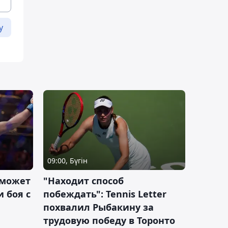
у
09:00, Бүгін
 может
"Находит способ
 боя с
побеждать": Tennis Letter
похвалил Рыбакину за
трудовую победу в Торонто