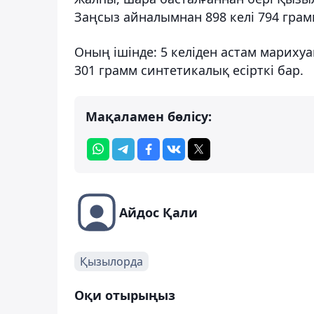
Заңсыз айналымнан 898 келі 794 грамм
Оның ішінде: 5 келіден астам марихуана
301 грамм синтетикалық есірткі бар.
Мақаламен бөлісу:
Айдос Қали
Қызылорда
Оқи отырыңыз