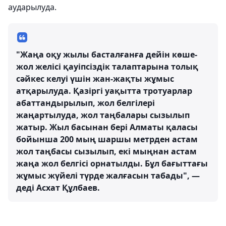
аударылуда.
"Жаңа оқу жылы басталғанға дейін көше-
жол желісі қауіпсіздік талаптарына толық
сәйкес келуі үшін жан-жақты жұмыс
атқарылуда. Қазіргі уақытта тротуарлар
абаттандырылып, жол белгілері
жаңартылуда, жол таңбалары сызылып
жатыр. Жыл басынан бері Алматы қаласы
бойынша 200 мың шаршы метрден астам
жол таңбасы сызылып, екі мыңнан астам
жаңа жол белгісі орнатылды. Бұл бағыттағы
жұмыс жүйелі түрде жалғасын табады", —
деді Асхат Құлбаев.