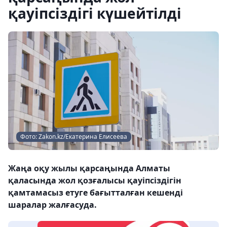
қауіпсіздігі күшейтілді
Фото: Zakon.kz/Екатерина Елисеева
Жаңа оқу жылы қарсаңында Алматы
қаласында жол қозғалысы қауіпсіздігін
қамтамасыз етуге бағытталған кешенді
шаралар жалғасуда.