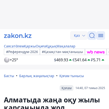
Қаз
Саясат
Әлем
Қаржы
Оқиға
Құқық
Мақалалар
#Референдум-2026
#Қазақстан мақтанышы
+25°
$
469.93
€
541.64
₽
5.71
Басты
Барлық жаңалықтар
Қоғам тынысы
Қоғам
14:40, 07 тамыз 2025
Алматыда жаңа оқу жылы
қарсаңында жол