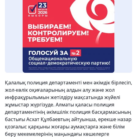
Қалалық полиция департаменті мен әкімдік бірлесіп,
жол-көлік оқиғаларының алдын алу және жол
инфрақұрылымын жетілдіру мақсатында жүйелі
жұмыстар жүргізуде. Алматы қаласы полиция
департаментінің әкімшілік полиция басқармасының
бастығы Асхат Құлбаевтың айтуынша, ерекше назар
қозғалыс қарқыны жоғары аумақтарға және білім
беру мекемелерінің маңындағы көшелерге