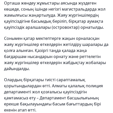
Орташа жөндеу жұмыстары аясында жүздеген
көшеде, соның ішінде негізгі магистральдарда жол
жамылғысы жаңартылуда. Жаяу жүргіншілердің
қауіпсіздігіне басымдық беріліп, бірқатар аумақта
қауіпсіздік аралшалары (островоктар) орнатылды.
Сонымен қатар мектептерге жақын орналасқан
жаяу жүргіншілер өткелдерін жетілдіру шаралары да
қолға алынған. Қазіргі таңда қалада жаңа
бағдаршам нысандарын орнату және реттелетін
жаяу жүргіншілер өткелдерін жабдықтау жобалары
дайындалды.
Олардың бірқатары тиісті сараптамалық
қорытындылардан өтті. Алматы қалалық полиция
департаменті жол қозғалысы қауіпсіздігін
қамтамасыз ету – Департамент басшылығының
ерекше бақылауындағы басым бағыттардың бірі
екенін атап өтті.