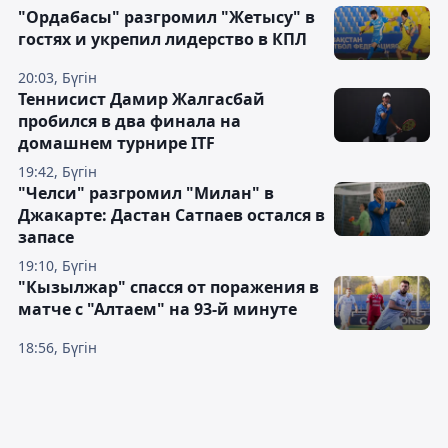
"Ордабасы" разгромил "Жетысу" в
гостях и укрепил лидерство в КПЛ
20:03, Бүгін
Теннисист Дамир Жалгасбай
пробился в два финала на
домашнем турнире ITF
19:42, Бүгін
"Челси" разгромил "Милан" в
Джакарте: Дастан Сатпаев остался в
запасе
19:10, Бүгін
"Кызылжар" спасся от поражения в
матче с "Алтаем" на 93-й минуте
18:56, Бүгін