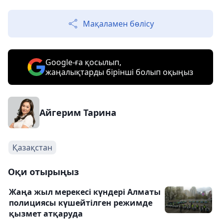
Мақаламен бөлісу
Google-ға қосылып,
жаңалықтарды бірінші болып оқыңыз
Айгерим Тарина
Қазақстан
Оқи отырыңыз
Жаңа жыл мерекесі күндері Алматы
полициясы күшейтілген режимде
қызмет атқаруда