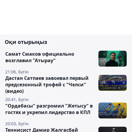
Оқи отырыңыз
Самат Смаков официально
возглавил "Атырау"
21:06, Бүгін
Дастан Сатпаев завоевал первый
предсезонный трофей с "Челси"
(видео)
20:41, Бүгін
"Ордабасы" разгромил "Жетысу" в
гостях и укрепил лидерство в КПЛ
20:03, Бүгін
Теннисист Дамир Жалгасбай