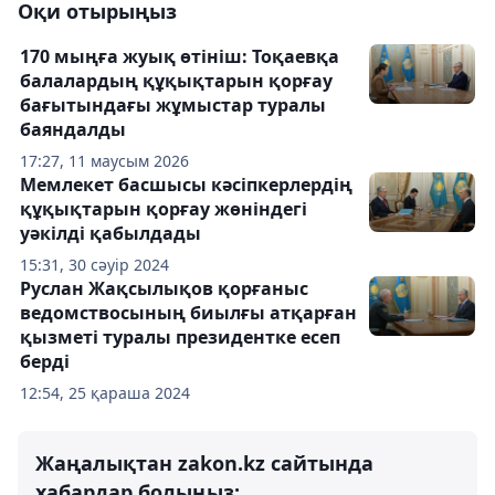
Оқи отырыңыз
170 мыңға жуық өтініш: Тоқаевқа
балалардың құқықтарын қорғау
бағытындағы жұмыстар туралы
баяндалды
17:27, 11 маусым 2026
Мемлекет басшысы кәсіпкерлердің
құқықтарын қорғау жөніндегі
уәкілді қабылдады
15:31, 30 сәуір 2024
Руслан Жақсылықов қорғаныс
ведомствосының биылғы атқарған
қызметі туралы президентке есеп
берді
12:54, 25 қараша 2024
Жаңалықтан zakon.kz сайтында
хабардар болыңыз: