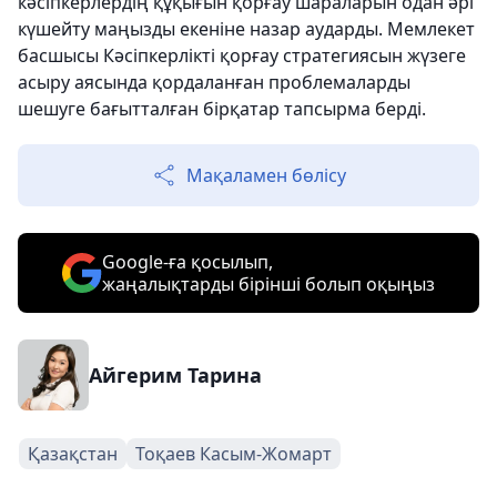
кәсіпкерлердің құқығын қорғау шараларын одан әрі
күшейту маңызды екеніне назар аударды. Мемлекет
басшысы Кәсіпкерлікті қорғау стратегиясын жүзеге
асыру аясында қордаланған проблемаларды
шешуге бағытталған бірқатар тапсырма берді.
Мақаламен бөлісу
Google-ға қосылып,
жаңалықтарды бірінші болып оқыңыз
Айгерим Тарина
Қазақстан
Тоқаев Касым-Жомарт