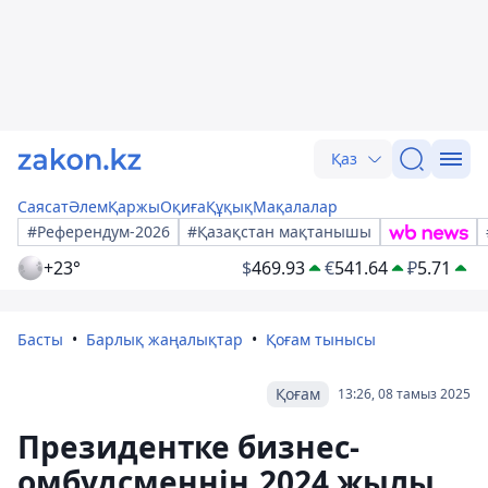
Қаз
Саясат
Әлем
Қаржы
Оқиға
Құқық
Мақалалар
#Референдум-2026
#Қазақстан мақтанышы
+23°
$
469.93
€
541.64
₽
5.71
Басты
Барлық жаңалықтар
Қоғам тынысы
Қоғам
13:26, 08 тамыз 2025
Президентке бизнес-
омбудсменнің 2024 жылы