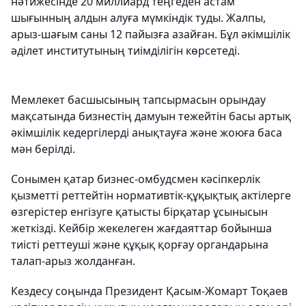
нәтижесінде 20 миллиард теңгеден астам
шығынның алдын алуға мүмкіндік туды. Жалпы,
арыз-шағым саны 12 пайызға азайған. Бұл әкімшілік
әділет институтының тиімділігін көрсетеді.
Мемлекет басшысының тапсырмасын орындау
мақсатында бизнестің дамуын тежейтін басы артық
әкімшілік кедергілерді анықтауға және жоюға баса
мән берілді.
Сонымен қатар бизнес-омбудсмен кәсіпкерлік
қызметті реттейтін нормативтік-құқықтық актілерге
өзгерістер енгізуге қатысты бірқатар ұсынысын
жеткізді. Кейбір жекелеген жағдаяттар бойынша
тиісті реттеуші және құқық қорғау органдарына
талап-арыз жолданған.
Кездесу соңында Президент Қасым-Жомарт Тоқаев