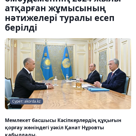
атқарған жұмысының
нәтижелері туралы есеп
берілді
Сурет: akorda.kz
Мемлекет басшысы Кәсіпкерлердің құқығын
қорғау жөніндегі уәкіл Қанат Нұровты
қабылдады.