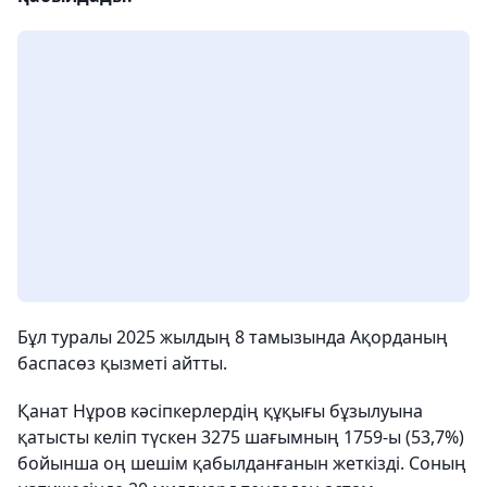
Бұл туралы 2025 жылдың 8 тамызында Ақорданың
баспасөз қызметі айтты.
Қанат Нұров кәсіпкерлердің құқығы бұзылуына
қатысты келіп түскен 3275 шағымның 1759-ы (53,7%)
бойынша оң шешім қабылданғанын жеткізді. Соның