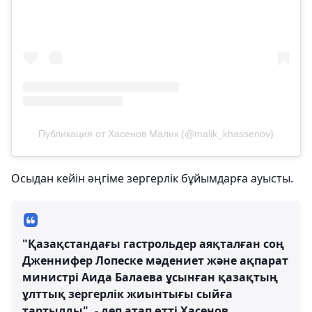
Публикация от Хасенов Малик (@malik_khassenov)
Осыдан кейін әңгіме зергерлік бұйымдарға ауысты.
"Қазақстандағы гастрольдер аяқталған соң
Дженнифер Лопеске мәдениет және ақпарат
министрі Аида Балаева ұсынған қазақтың
ұлттық зергерлік жиынтығы сыйға
тартылды", - деп атап өтті Хасенов.