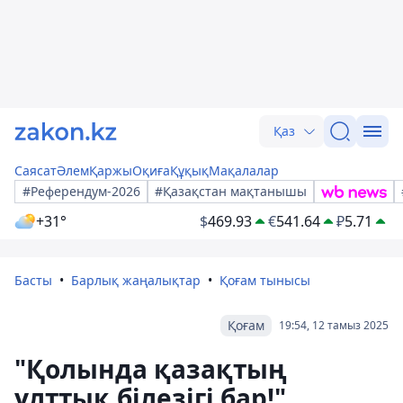
Қаз
Саясат
Әлем
Қаржы
Оқиға
Құқық
Мақалалар
#Референдум-2026
#Қазақстан мақтанышы
+31°
$
469.93
€
541.64
₽
5.71
Басты
Барлық жаңалықтар
Қоғам тынысы
Қоғам
19:54, 12 тамыз 2025
"Қолында қазақтың
ұлттық білезігі бар!"