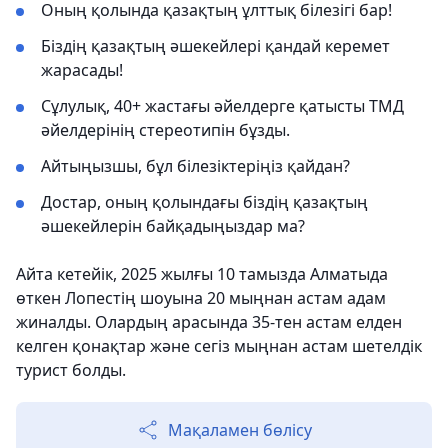
Оның қолында қазақтың ұлттық білезігі бар!
Біздің қазақтың әшекейлері қандай керемет
жарасады!
Сұлулық, 40+ жастағы әйелдерге қатысты ТМД
әйелдерінің стереотипін бұзды.
Айтыңызшы, бұл білезіктеріңіз қайдан?
Достар, оның қолындағы біздің қазақтың
әшекейлерін байқадыңыздар ма?
Айта кетейік, 2025 жылғы 10 тамызда Алматыда
өткен Лопестің шоуына 20 мыңнан астам адам
жиналды. Олардың арасында 35-тен астам елден
келген қонақтар және сегіз мыңнан астам шетелдік
турист болды.
Мақаламен бөлісу