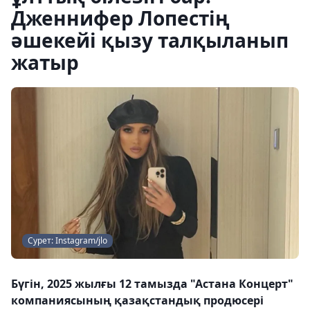
Дженнифер Лопестің
әшекейі қызу талқыланып
жатыр
Сурет: Instagram/jlo
Бүгін, 2025 жылғы 12 тамызда "Астана Концерт"
компаниясының қазақстандық продюсері