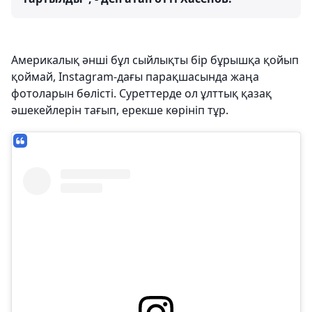
Америкалық әнші бұл сыйлықты бір бұрышқа қойып
қоймай, Instagram-дағы парақшасында жаңа
фотоларын бөлісті. Суреттерде ол ұлттық қазақ
әшекейлерін тағып, ерекше көрініп тұр.