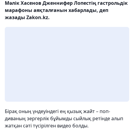
Мәлік Хасенов Дженнифер Лопестің гастрольдік
марафоны аяқталғанын хабарлады, деп
жазады Zakon.kz.
Бірақ оның үндеуіндегі ең қызық жайт – поп-
диваның зергерлік бұйымды сыйлық ретінде алып
жатқан сәті түсірілген видео болды.