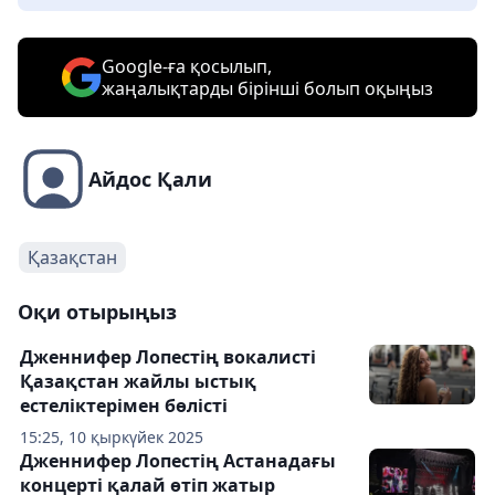
Google-ға қосылып,
жаңалықтарды бірінші болып оқыңыз
Айдос Қали
Қазақстан
Оқи отырыңыз
Дженнифер Лопестің вокалисті
Қазақстан жайлы ыстық
естеліктерімен бөлісті
15:25, 10 қыркүйек 2025
Дженнифер Лопестің Астанадағы
концерті қалай өтіп жатыр