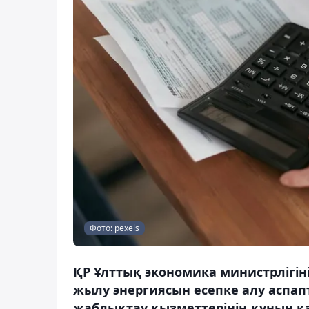
Фото: pexels
ҚР Ұлттық экономика министрлігін
жылу энергиясын есепке алу аспа
жабдықтау қызметтерінің құнын қа