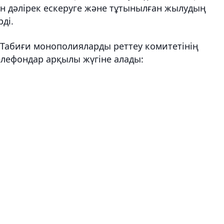
ін дәлірек ескеруге және тұтынылған жылудың
ді.
 Табиғи монополияларды реттеу комитетінің
елефондар арқылы жүгіне алады: