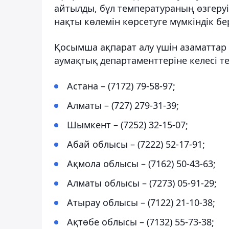
айтылды, бұл температураның өзгеру
нақты көлемін көрсетуге мүмкіндік бер
Қосымша ақпарат алу үшін азаматтар
аумақтық департаменттеріне келесі т
Астана – (7172) 79-58-97;
Алматы – (727) 279-31-39;
Шымкент – (7252) 32-15-07;
Абай облысы – (7222) 52-17-91;
Ақмола облысы – (7162) 50-43-63;
Алматы облысы – (7273) 05-91-29;
Атырау облысы – (7122) 21-10-38;
Ақтөбе облысы – (7132) 55-73-38;