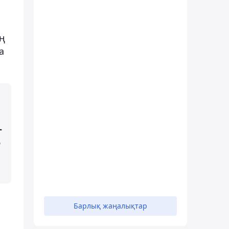
ң
а
–
5
Барлық жаңалықтар