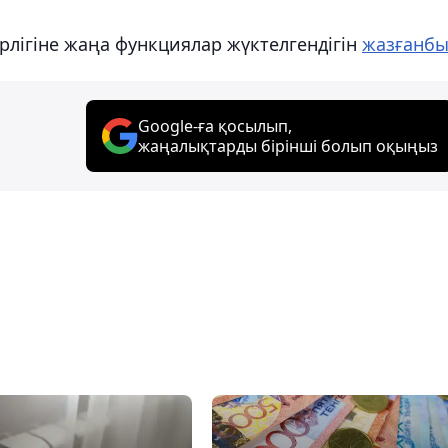
рлігіне жаңа функциялар жүктелгендігін
жазғанбы
Google-ға қосылып,
жаңалықтарды бірінші болып оқыңыз