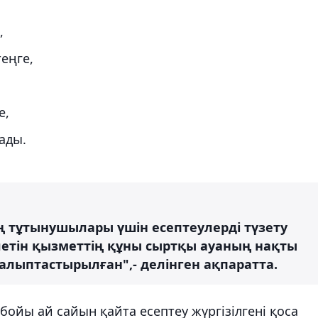
,
теңге,
е,
ады.
 тұтынушылары үшін есептеулерді түзету
летін қызметтің құны сыртқы ауаның нақты
алыптастырылған",- делінген ақпаратта.
бойы ай сайын қайта есептеу жүргізілгені қоса