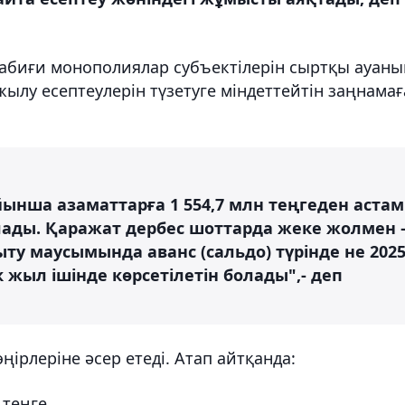
абиғи монополиялар субъектілерін сыртқы ауаны
лу есептеулерін түзетуге міндеттейтін заңнамағ
ынша азаматтарға 1 554,7 млн теңгеден астам
лады. Қаражат дербес шоттарда жеке жолмен 
у маусымында аванс (сальдо) түрінде не 202
 жыл ішінде көрсетілетін болады",- деп
ңірлеріне әсер етеді. Атап айтқанда:
теңге,