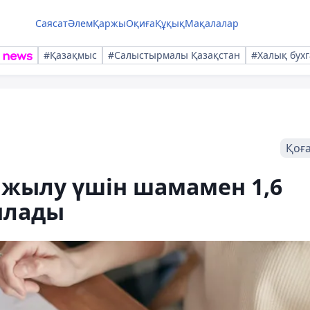
Саясат
Әлем
Қаржы
Оқиға
Құқық
Мақалалар
#Қазақмыс
#Салыстырмалы Қазақстан
#Халық бухг
Қоғ
 жылу үшін шамамен 1,6
ылады