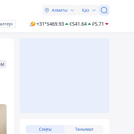
Алматы
Қаз
+31°
$
469.93
€
541.64
₽
5.71
алтері
ам
Соңғы
Танымал