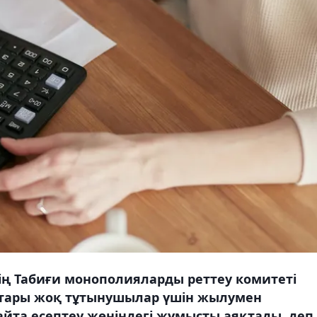
ің Табиғи монополияларды реттеу комитеті
птары жоқ тұтынушылар үшін жылумен
йта есептеу жөніндегі жұмысты аяқтады, деп