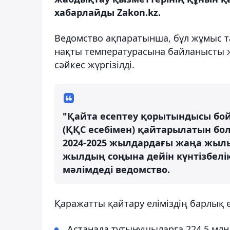
хабарлайды Zakon.kz.
Ведомство ақпаратынша, бұл жұмыс т
нақты температурасына байланысты жы
сәйкес жүргізілді.
"Қайта есептеу қорытындысы бой
(ҚҚС есебімен) қайтарылатын бо
2024-2025 жылдардағы жаңа жылыт
жылдың соңына дейін күнтізбелік
мәлімдеді ведомство.
Қаражатты қайтару еліміздің барлық ө
Астанада тұтынушыларға 224,5 млн 