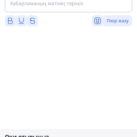
Пікір жазу
Оқи отырыңыз