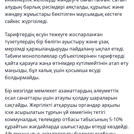
алудың барлық рәсімдері аяқталды, құрылыс және
жөндеу жұмыстары бекітілген маусымдық кестеге
сәйкес жүргізіледі.
Тарифтердің өсуін тежеуге жоспарланған
түзетулердің бір бөлігін ауыстыру және ұзақ
мерзімді қаржыландыруды пайдалану ықпал етеді.
Табиғи монополиялар субъектілерінен тарифтерді
қайта қарауға жаңа өтінімдер күтілмейтінін атап өту
маңызды, бұл халық үшін қосымша өсуді
болдырмайды.
Бір мезгілде мемлекет азаматтардың әлеуметтік
осал санаттары үшін атаулы қолдау шараларын
сақтайды. Жергілікті атқарушы органдар арқылы
іске асырылатын тұрғын үй көмегінің тетігі
коммуналдық төлемдер отбасы табысының 5-10%
құрайтын жағдайларда шығыстарды өтеуді көздейді.
Айырмашылық әкімдіктердің бюджеті есебінен