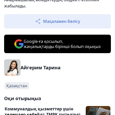
жабылады.
Мақаламен бөлісу
Google-ға қосылып,
жаңалықтарды бірінші болып оқыңыз
Айгерим Тарина
Қазақстан
Оқи отырыңыз
Коммуналдық қызметтер үшін
төлемдер көбейді: ТМРК түсіндірді