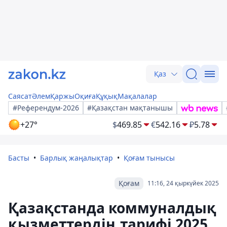
Қаз
Саясат
Әлем
Қаржы
Оқиға
Құқық
Мақалалар
#Референдум-2026
#Қазақстан мақтанышы
+27°
$
469.85
€
542.16
₽
5.78
Басты
Барлық жаңалықтар
Қоғам тынысы
Қоғам
11:16, 24 қыркүйек 2025
Қазақстанда коммуналдық
қызметтердің тарифі 2025