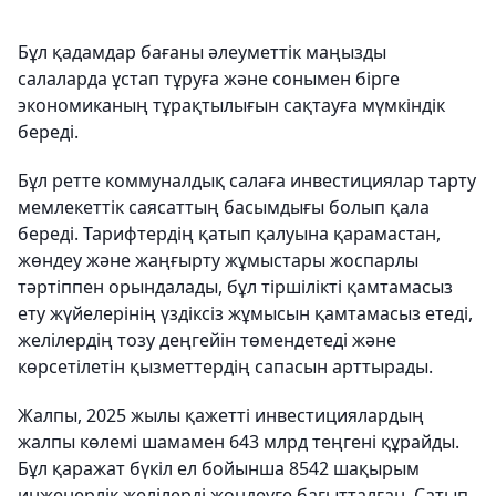
Бұл қадамдар бағаны әлеуметтік маңызды
салаларда ұстап тұруға және сонымен бірге
экономиканың тұрақтылығын сақтауға мүмкіндік
береді.
Бұл ретте коммуналдық салаға инвестициялар тарту
мемлекеттік саясаттың басымдығы болып қала
береді. Тарифтердің қатып қалуына қарамастан,
жөндеу және жаңғырту жұмыстары жоспарлы
тәртіппен орындалады, бұл тіршілікті қамтамасыз
ету жүйелерінің үздіксіз жұмысын қамтамасыз етеді,
желілердің тозу деңгейін төмендетеді және
көрсетілетін қызметтердің сапасын арттырады.
Жалпы, 2025 жылы қажетті инвестициялардың
жалпы көлемі шамамен 643 млрд теңгені құрайды.
Бұл қаражат бүкіл ел бойынша 8542 шақырым
инженерлік желілерді жөндеуге бағытталған. Сатып