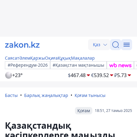
Қаз
Саясат
Әлем
Қаржы
Оқиға
Құқық
Мақалалар
#Референдум-2026
#Қазақстан мақтанышы
+23°
$
467.48
€
539.52
₽
5.73
Басты
Барлық жаңалықтар
Қоғам тынысы
Қоғам
18:51, 27 тамыз 2025
Қазақстандық
кәсіпкерлерге маңызды