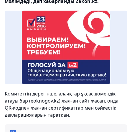
мәлімдеді, деп хабарлайды Zakon.kz.
Комитеттің дерегінше, алаяқтар ұқсас домендік
атауы бар (eoknogov.kz) жалған сайт жасап, онда
QR-кодпен жалған сертификаттар мен сәйкестік
декларацияларын таратқан.