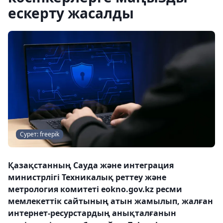
ескерту жасалды
Сурет: freepik
Қазақстанның Сауда және интеграция
министрлігі Техникалық реттеу және
метрология комитеті eokno.gov.kz ресми
мемлекеттік сайтының атын жамылып, жалған
интернет-ресурстардың анықталғанын