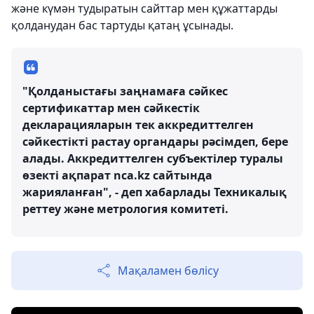
және күмән тудыратын сайттар мен құжаттарды
қолданудан бас тартуды қатаң ұсынады.
"Қолданыстағы заңнамаға сәйкес
сертификаттар мен сәйкестік
декларацияларын тек аккредиттелген
сәйкестікті растау органдары рәсімдеп, бере
алады. Аккредиттелген субъектілер туралы
өзекті ақпарат nca.kz сайтында
жарияланған", - деп хабарлады Техникалық
реттеу және метрология комитеті.
Мақаламен бөлісу