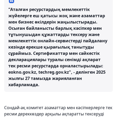
"Аталған ресурстардың мемлекеттік
жүйелерге еш қатысы жоқ және азаматтар
мен бизнес өкілдерін жаңылыстырады.
Осыған байланысты барлық кәсіпкер мен
тұтынушыдан құжаттарды тексеру және
мемлекеттік онлайн-сервистерді пайдалану
кезінде ерекше қырағылық танытуды
сұраймыз. Сертификаттар мен сәйкестік
декларациялары туралы сенімді ақпарат
тек ресми ресурстарда орналастырылады:
eokno.gov.kz, techreg.gov.kz", - делінген 2025
жылғы 27 тамызда жарияланған
хабарламада.
Сондай-ақ комитет азаматтар мен кәсіпкерлерге тек
ресми дереккөздер арқылы ақпаратты тексеруді