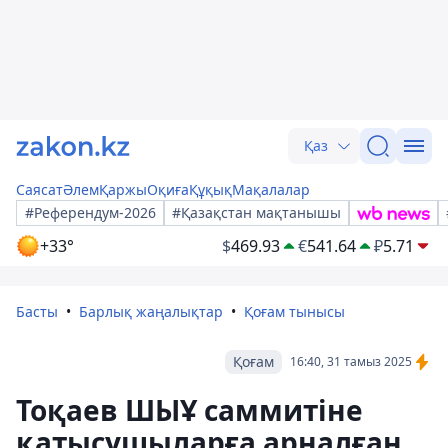
Қаз
Саясат
Әлем
Қаржы
Оқиға
Құқық
Мақалалар
#Референдум-2026
#Қазақстан мақтанышы
+33°
$
469.93
€
541.64
₽
5.71
Басты
Барлық жаңалықтар
Қоғам тынысы
Қоғам
16:40, 31 тамыз 2025
Тоқаев ШЫҰ саммитіне
қатысушыларға арналған