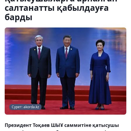
салтанатты қабылдауға
барды
Сурет: akorda.kz
Президент Тоқаев ШЫҰ саммитіне қатысушы