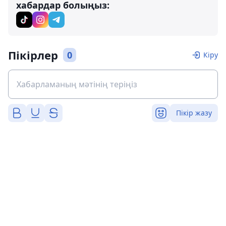
хабардар болыңыз:
Пікірлер
0
Кіру
Пікір жазу