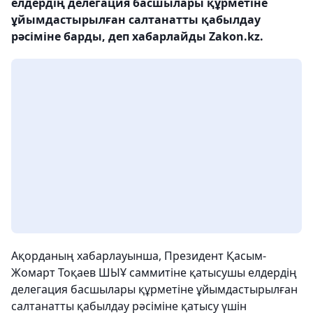
елдердің делегация басшылары құрметіне
ұйымдастырылған салтанатты қабылдау
рәсіміне барды, деп хабарлайды Zakon.kz.
Ақорданың хабарлауынша, Президент Қасым-
Жомарт Тоқаев ШЫҰ саммитіне қатысушы елдердің
делегация басшылары құрметіне ұйымдастырылған
салтанатты қабылдау рәсіміне қатысу үшін