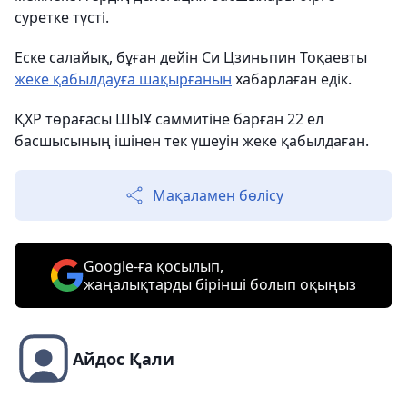
суретке түсті.
Еске салайық, бұған дейін Си Цзиньпин Тоқаевты
жеке қабылдауға шақырғанын
хабарлаған едік.
ҚХР төрағасы ШЫҰ саммитіне барған 22 ел
басшысының ішінен тек үшеуін жеке қабылдаған.
Мақаламен бөлісу
Google-ға қосылып,
жаңалықтарды бірінші болып оқыңыз
Айдос Қали