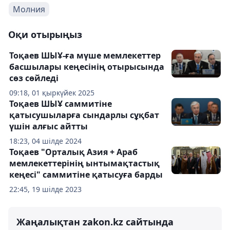
Молния
Оқи отырыңыз
Тоқаев ШЫҰ-ға мүше мемлекеттер
басшылары кеңесінің отырысында
сөз сөйледі
09:18, 01 қыркүйек 2025
Тоқаев ШЫҰ саммитіне
қатысушыларға сындарлы сұқбат
үшін алғыс айтты
18:23, 04 шілде 2024
Тоқаев "Орталық Азия + Араб
мемлекеттерінің ынтымақтастық
кеңесі" саммитіне қатысуға барды
22:45, 19 шілде 2023
Жаңалықтан zakon.kz сайтында