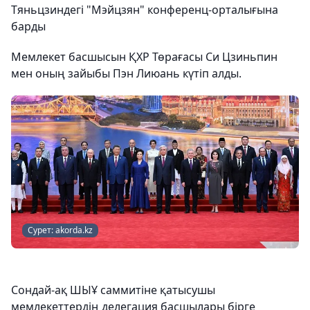
Тяньцзиндегі "Мэйцзян" конференц-орталығына
барды
Мемлекет басшысын ҚХР Төрағасы Си Цзиньпин
мен оның зайыбы Пэн Лиюань күтіп алды.
Сурет: akorda.kz
Сондай-ақ ШЫҰ саммитіне қатысушы
мемлекеттердің делегация басшылары бірге