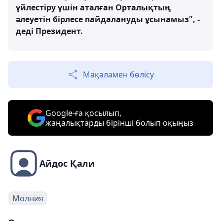
үйлестіру үшін аталған Орталықтың
әлеуетін бірлесе пайдалануды ұсынамыз", -
деді Президент.
Мақаламен бөлісу
Google-ға қосылып,
жаңалықтарды бірінші болып оқыңыз
Айдос Қали
Молния