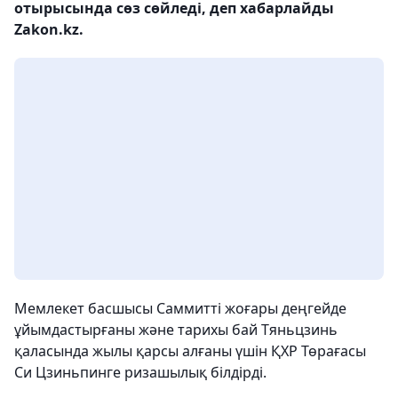
отырысында сөз сөйледі, деп хабарлайды
Zakon.kz.
Мемлекет басшысы Саммитті жоғары деңгейде
ұйымдастырғаны және тарихы бай Тяньцзинь
қаласында жылы қарсы алғаны үшін ҚХР Төрағасы
Си Цзиньпинге ризашылық білдірді.