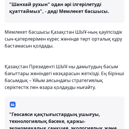
"Шанхай рухын" одан әрі ілгерілетуді
қуаттаймыз", - деді Мемлекет басшысы.
Мемлекет басшысы Қазақстан ШЫҰ-ның қауіпсіздік
сын-қатерлерімен күрес жөнінде төрт орталық құру
бастамасын қолдады.
Қазақстан Президенті ШЫҰ-ны дамытудың басым
бағыттары жөніндегі көзқарасын жеткізді. Ең бірінші
басымдық – Ұйым аясындағы стратегиялық
серіктестік пен өзара қолдауды нығайту.
"Геосаяси қақтығыстардың ушығуы,
технологиялық бәсеке, қаржы-
экономикалық санкция, экологиялық және