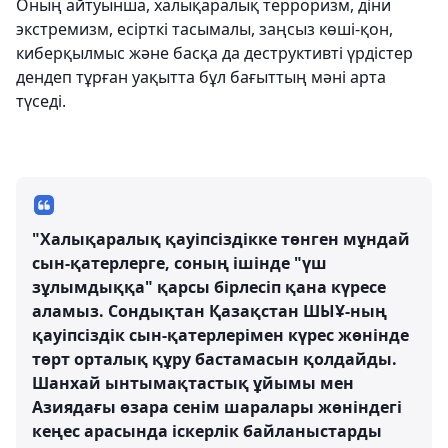
Оның айтуынша, халықаралық терроризм, діни
экстремизм, есірткі тасымалы, заңсыз көші-қон,
киберқылмыс және басқа да деструктивті үрдістер
дендеп тұрған уақытта бұл бағыттың мәні арта
түседі.
"Халықаралық қауіпсіздікке төнген мұндай
сын-қатерлерге, соның ішінде "үш
зұлымдыққа" қарсы бірлесіп қана күресе
аламыз. Сондықтан Қазақстан ШЫҰ-ның
қауіпсіздік сын-қатерлерімен күрес жөнінде
төрт орталық құру бастамасын қолдайды.
Шанхай ынтымақтастық ұйымы мен
Азиядағы өзара сенім шаралары жөніндегі
кеңес арасында іскерлік байланыстарды