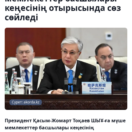
кеңесінің отырысында сөз
сөйледі
Сурет: akorda.kz
Президент Қасым-Жомарт Тоқаев ШЫҰ-ға мүше
мемлекеттер басшылары кеңесінің