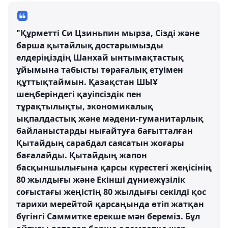
"Құрметті Си Цзиньпин мырза, Сізді және
барша қытайлық достарымызды
елдеріңіздің Шанхай ынтымақтастық
ұйымына табысты төрағалық етуімен
құттықтаймын. Қазақстан ШЫҰ
шеңберіндегі қауіпсіздік пен
тұрақтылықты, экономикалық
ықпалдастық және мәдени-гуманитарлық
байланыстарды нығайтуға бағытталған
Қытайдың сарабдал саясатын жоғары
бағалайды. Қытайдың жапон
басқыншылығына қарсы күрестегі жеңісінің
80 жылдығы және Екінші дүниежүзілік
соғыстағы жеңістің 80 жылдығы секілді қос
тарихи мерейтой қарсаңында өтіп жатқан
бүгінгі Саммитке ерекше мән береміз. Бұл