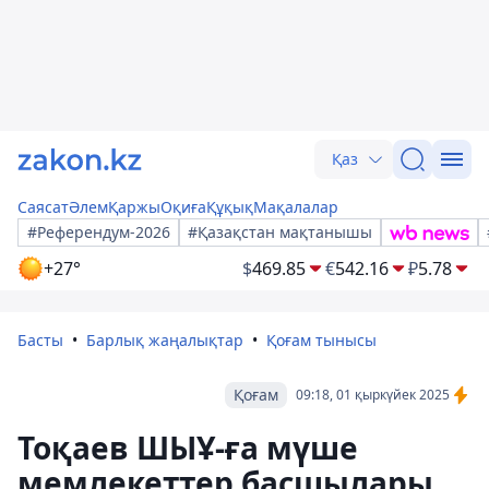
Қаз
Саясат
Әлем
Қаржы
Оқиға
Құқық
Мақалалар
#Референдум-2026
#Қазақстан мақтанышы
+27°
$
469.85
€
542.16
₽
5.78
Басты
Барлық жаңалықтар
Қоғам тынысы
Қоғам
09:18, 01 қыркүйек 2025
Тоқаев ШЫҰ-ға мүше
мемлекеттер басшылары