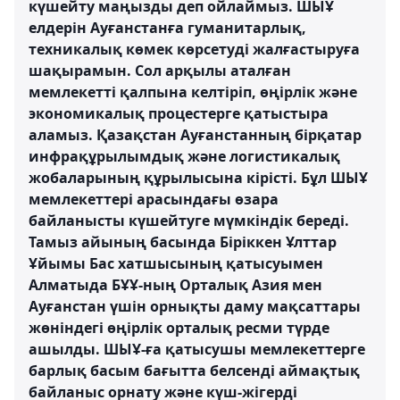
күшейту маңызды деп ойлаймыз. ШЫҰ
елдерін Ауғанстанға гуманитарлық,
техникалық көмек көрсетуді жалғастыруға
шақырамын. Сол арқылы аталған
мемлекетті қалпына келтіріп, өңірлік және
экономикалық процестерге қатыстыра
аламыз. Қазақстан Ауғанстанның бірқатар
инфрақұрылымдық және логистикалық
жобаларының құрылысына кірісті. Бұл ШЫҰ
мемлекеттері арасындағы өзара
байланысты күшейтуге мүмкіндік береді.
Тамыз айының басында Біріккен Ұлттар
Ұйымы Бас хатшысының қатысуымен
Алматыда БҰҰ-ның Орталық Азия мен
Ауғанстан үшін орнықты даму мақсаттары
жөніндегі өңірлік орталық ресми түрде
ашылды. ШЫҰ-ға қатысушы мемлекеттерге
барлық басым бағытта белсенді аймақтық
байланыс орнату және күш-жігерді