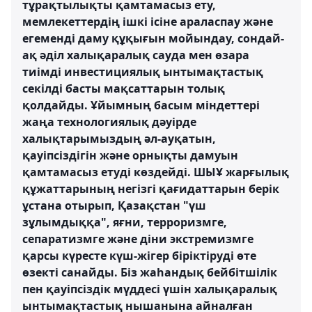
тұрақтылықты қамтамасыз ету,
мемлекеттердің ішкі ісіне араласпау және
егеменді даму құқығын мойындау, сондай-
ақ әділ халықаралық сауда мен өзара
тиімді инвестициялық ынтымақтастық
секілді басты мақсаттарын толық
қолдайды. Ұйымның басым міндеттері
жаңа технологиялық дәуірде
халықтарымыздың әл-ауқатын,
қауіпсіздігін және орнықты дамуын
қамтамасыз етуді көздейді. ШЫҰ жарғылық
құжаттарының негізгі қағидаттарын берік
ұстана отырып, Қазақстан "үш
зұлымдыққа", яғни, терроризмге,
сепаратизмге және діни экстремизмге
қарсы күресте күш-жігер біріктіруді өте
өзекті санайды. Біз жаһандық бейбітшілік
пен қауіпсіздік мүддесі үшін халықаралық
ынтымақтастық нышанына айналған