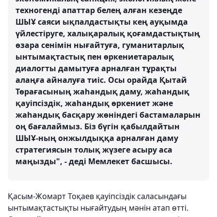
техногенді апаттар белең алған кезеңде
ШЫҰ саяси ықпалдастықты кең ауқымда
үйлестіруге, халықаралық қоғамдастықтың
өзара сенімін нығайтуға, гуманитарлық
ынтымақтастық пен өркениетаралық
диалогты дамытуға арналған тұрақты
алаңға айналуға тиіс. Осы орайда Қытай
Төрағасының жаһандық даму, жаһандық
қауіпсіздік, жаһандық өркениет және
жаһандық басқару жөніндегі бастамаларын
оң бағалаймыз. Біз бүгін қабылдайтын
ШЫҰ-ның онжылдыққа арналған даму
стратегиясын толық жүзеге асыру аса
маңызды", - деді Мемлекет басшысы.
Қасым-Жомарт Тоқаев қауіпсіздік саласындағы
ынтымақтастықты нығайтудың мәнін атап өтті.