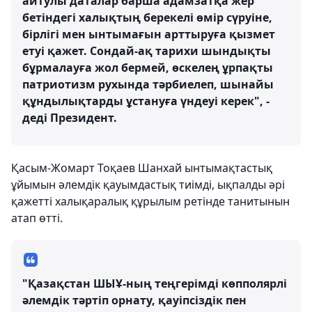
айтулы даталар барша адамзатқа жер
бетіндегі халықтың берекелі өмір сүруіне,
бірлігі мен ынтымағын арттыруға қызмет
етуі қажет. Сондай-ақ тарихи шындықты
бұрмалауға жол бермей, өскелең ұрпақты
патриотизм рухында тәрбиелеп, шынайы
құндылықтарды ұстануға үндеуі керек", -
деді Президент.
Қасым-Жомарт Тоқаев Шанхай ынтымақтастық
ұйымын әлемдік қауымдастық тиімді, ықпалды әрі
қажетті халықаралық құрылым ретінде танитынын
атап өтті.
"Қазақстан ШЫҰ-ның теңгерімді көпполярлі
әлемдік тәртіп орнату, қауіпсіздік пен