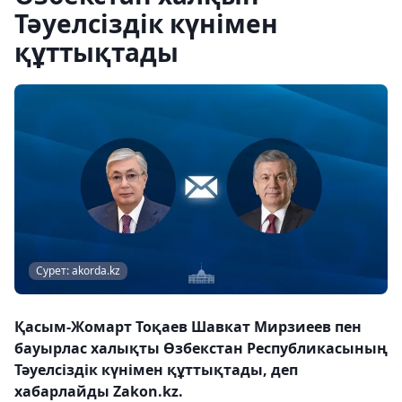
Тәуелсіздік күнімен
құттықтады
Сурет: akorda.kz
Қасым-Жомарт Тоқаев Шавкат Мирзиеев пен
бауырлас халықты Өзбекстан Республикасының
Тәуелсіздік күнімен құттықтады, деп
хабарлайды Zakon.kz.