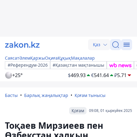
Қаз
Саясат
Әлем
Қаржы
Оқиға
Құқық
Мақалалар
#Референдум-2026
#Қазақстан мақтанышы
+25°
$
469.93
€
541.64
₽
5.71
Басты
Барлық жаңалықтар
Қоғам тынысы
Қоғам
09:08, 01 қыркүйек 2025
Тоқаев Мирзиеев пен
Өзбекстан халқын