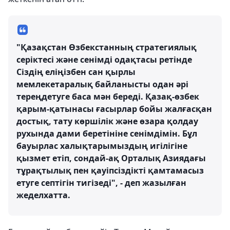
"Қазақстан Өзбекстанның стратегиялық
серіктесі және сенімді одақтасы ретінде
Сіздің еліңізбен сан қырлы
мемлекетаралық байланысты одан әрі
тереңдетуге баса мән береді. Қазақ-өзбек
қарым-қатынасы ғасырлар бойы жалғасқан
достық, тату көршілік және өзара қолдау
рухында дами беретініне сенімдімін. Бұл
бауырлас халықтарымыздың игілігіне
қызмет етіп, сондай-ақ Орталық Азиядағы
тұрақтылық пен қауіпсіздікті қамтамасыз
етуге септігін тигізеді", - деп жазылған
жеделхатта.