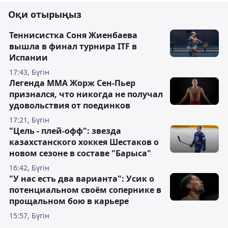
Оқи отырыңыз
Теннисистка Соня Жиенбаева
вышла в финал турнира ITF в
Испании
17:43, Бүгін
Легенда ММА Жорж Сен-Пьер
признался, что никогда не получал
удовольствия от поединков
17:21, Бүгін
"Цель - плей-офф": звезда
казахстанского хоккея Шестаков о
новом сезоне в составе "Барыса"
16:42, Бүгін
"У нас есть два варианта": Усик о
потенциальном своём сопернике в
прощальном бою в карьере
15:57, Бүгін