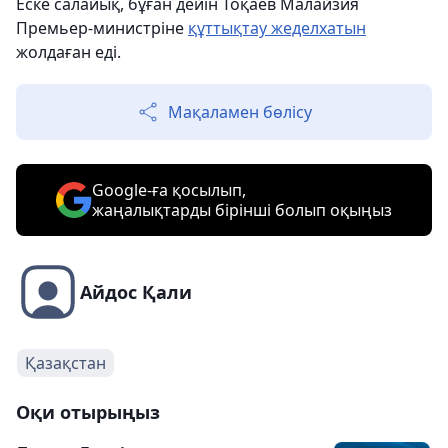
Еске салайық, бұған дейін Тоқаев Малайзия
Премьер-министріне
құттықтау жеделхатын
жолдаған еді.
Мақаламен бөлісу
Google-ға қосылып,
жаңалықтарды бірінші болып оқыңыз
Айдос Қали
Қазақстан
Оқи отырыңыз