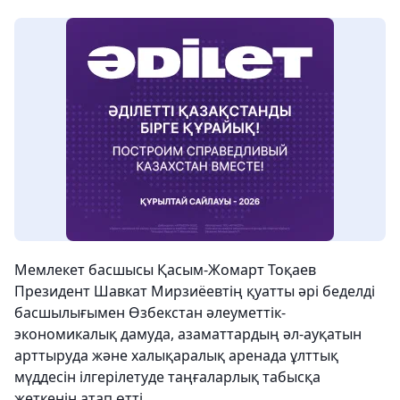
Мемлекет басшысы Қасым-Жомарт Тоқаев
Президент Шавкат Мирзиёевтің қуатты әрі беделді
басшылығымен Өзбекстан әлеуметтік-
экономикалық дамуда, азаматтардың әл-ауқатын
арттыруда және халықаралық аренада ұлттық
мүддесін ілгерілетуде таңғаларлық табысқа
жеткенін атап өтті.