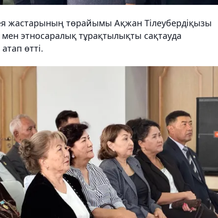
ея жастарының төрайымы Ақжан Тілеубердіқызы
ім мен этносаралық тұрақтылықты сақтауда
атап өтті.