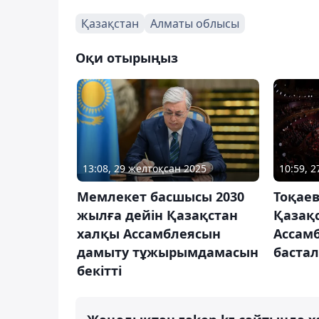
Қазақстан
Алматы облысы
Оқи отырыңыз
13:08, 29 желтоқсан 2025
10:59, 2
Мемлекет басшысы 2030
Тоқае
жылға дейін Қазақстан
Қазақ
халқы Ассамблеясын
Ассам
дамыту тұжырымдамасын
баста
бекітті