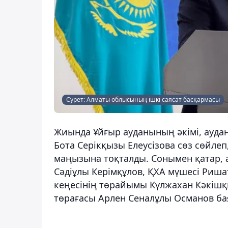
Сурет: Алматы облысының ішкі саясат басқармасы
Жиында Ұйғыр ауданының әкімі, ауда
Бота Серікқызы Елеусізова сөз сөйле
маңызына тоқталды. Сонымен қатар, 
Сәдіұлы Керімқұлов, ҚХА мүшесі Риш
кеңесінің төрайымы Күлжахан Кәкішқ
төрағасы Арлен Сеналұлы Османов ба