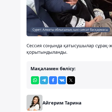
Сурет: Алматы облысының ішкі саясат басқармасы
Сессия соңында қатысушылар сұрақ-жа
қорытындыланды.
Мақаламен бөлісу:
Айгерим Тарина