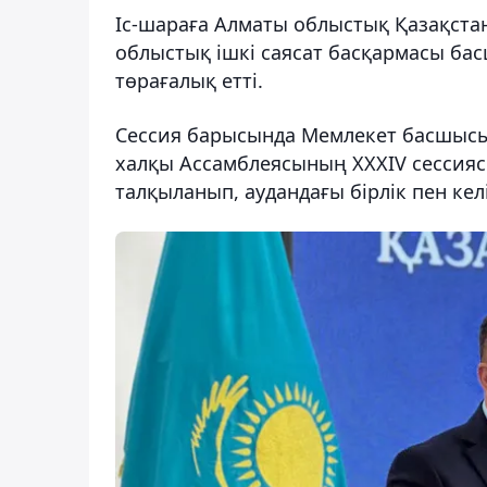
Іс-шараға Алматы облыстық Қазақста
облыстық ішкі саясат басқармасы ба
төрағалық етті.
Сессия барысында Мемлекет басшысы
халқы Ассамблеясының ХХХІV сессия
талқыланып, аудандағы бірлік пен кел