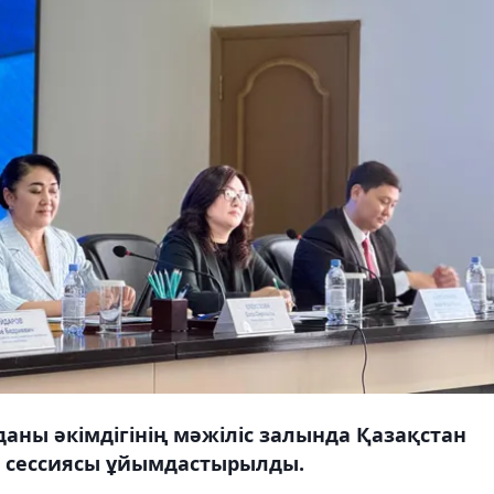
аны әкімдігінің мәжіліс залында Қазақстан
І сессиясы ұйымдастырылды.