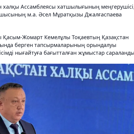
н халқы Ассамблеясы хатшылығының меңгерушісі
сшысының м.а. Әсел Мұратқызы Джалғаспаева
 Қасым-Жомарт Кемелұлы Тоқаевтың Қазақстан
сында берген тапсырмаларының орындалуы
ісімді нығайтуға бағытталған жұмыстар сараланды