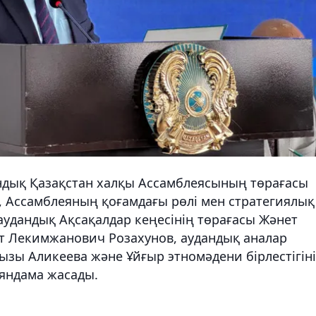
ндық Қазақстан халқы Ассамблеясының төрағасы
п, Ассамблеяның қоғамдағы рөлі мен стратегиялық
аудандық Ақсақалдар кеңесінің төрағасы Жәнет
ат Лекимжанович Розахунов, аудандық аналар
ызы Аликеева және Ұйғыр этномәдени бірлестігін
яндама жасады.