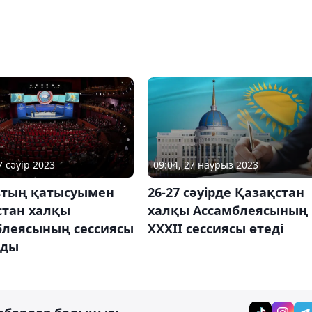
7 сәуір 2023
09:04, 27 наурыз 2023
втың қатысуымен
26-27 сәуірде Қазақстан
стан халқы
халқы Ассамблеясының
блеясының сессиясы
XXХІI сессиясы өтеді
лды