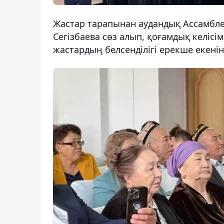
Жастар тарапынан аудандық Ассамбл
Сегізбаева сөз алып, қоғамдық келіс
жастардың белсенділігі ерекше екенін 