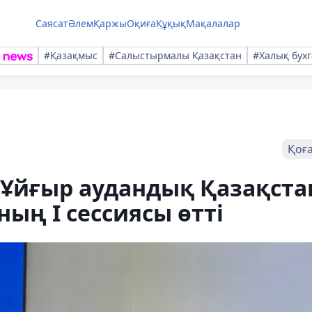
Саясат
Әлем
Қаржы
Оқиға
Құқық
Мақалалар
#Қазақмыс
#Салыстырмалы Қазақстан
#Халық бухг
Қоғ
Ұйғыр аудандық Қазақста
ың І сессиясы өтті