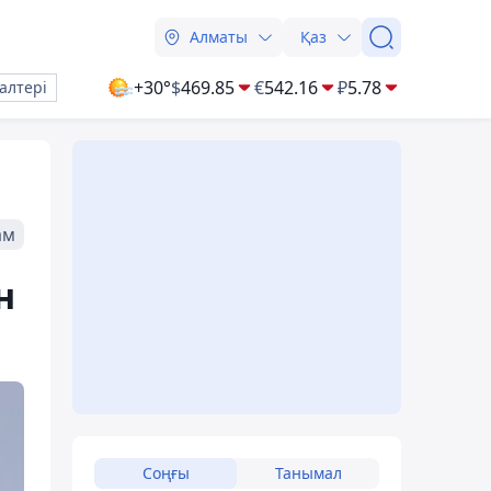
Алматы
Қаз
+30°
$
469.85
€
542.16
₽
5.78
алтері
ам
н
Соңғы
Танымал