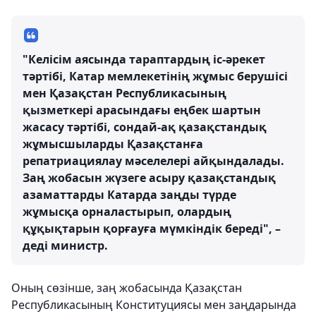
"Келісім аясында тараптардың іс-әрекет
тәртібі, Катар мемлекетінің жұмыс берушісі
мен Қазақстан Республикасының
қызметкері арасындағы еңбек шартын
жасасу тәртібі, сондай-ақ қазақстандық
жұмысшыларды Қазақстанға
репатриациялау мәселелері айқындалады.
Заң жобасын жүзеге асыру қазақстандық
азаматтарды Катарда заңды түрде
жұмысқа орналастырып, олардың
құқықтарын қорғауға мүмкіндік береді", –
деді министр.
Оның сөзінше, заң жобасында Қазақстан
Республикасының Конституциясы мен заңдарында