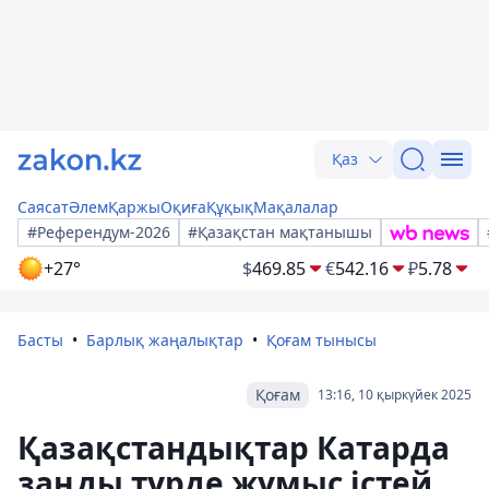
Қаз
Саясат
Әлем
Қаржы
Оқиға
Құқық
Мақалалар
#Референдум-2026
#Қазақстан мақтанышы
+27°
$
469.85
€
542.16
₽
5.78
Басты
Барлық жаңалықтар
Қоғам тынысы
Қоғам
13:16, 10 қыркүйек 2025
Қазақстандықтар Катарда
заңды түрде жұмыс істей