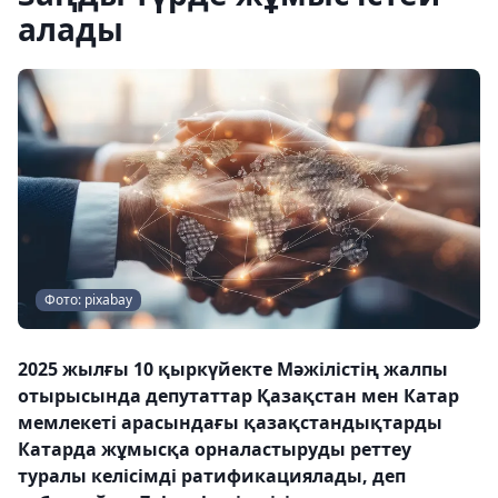
алады
Фото: pixabay
2025 жылғы 10 қыркүйекте Мәжілістің жалпы
отырысында депутаттар Қазақстан мен Катар
мемлекеті арасындағы қазақстандықтарды
Катарда жұмысқа орналастыруды реттеу
туралы келісімді ратификациялады, деп