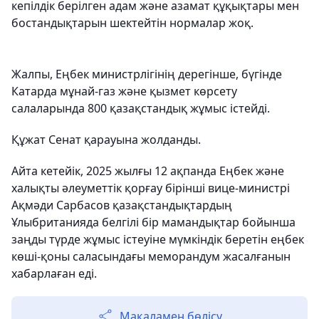
кепілдік берілген адам және азамат құқықтары мен
бостандықтарын шектейтін нормалар жоқ.
Жалпы, Еңбек министрлігінің дерегінше, бүгінде
Катарда мұнай-газ және қызмет көрсету
салаларында 800 қазақстандық жұмыс істейді.
Құжат Сенат қарауына жолданды.
Айта кетейік, 2025 жылғы 12 ақпанда Еңбек және
халықты әлеуметтік қорғау бірінші вице-министрі
Ақмәди Сарбасов қазақстандықтардың
Ұлыбританияда белгілі бір мамандықтар бойынша
заңды түрде жұмыс істеуіне мүмкіндік беретін еңбек
көші-қоны саласындағы меморандум жасалғанын
хабарлаған еді.
Мақаламен бөлісу