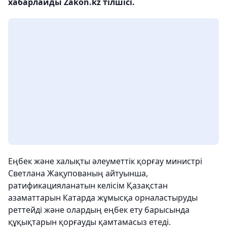
хабарлайды Zakon.kz тілшісі.
Еңбек және халықты әлеуметтік қорғау министрі
Светлана Жақупованың айтуынша,
ратификацияланатын келісім Қазақстан
азаматтарын Катарда жұмысқа орналастыруды
реттейді және олардың еңбек ету барысында
құқықтарын қорғауды қамтамасыз етеді.