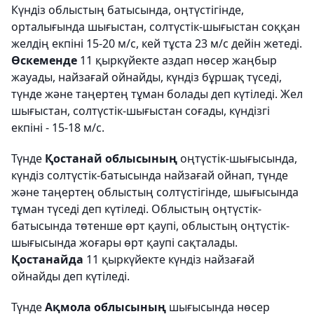
Күндіз облыстың батысында, оңтүстігінде,
орталығында шығыстан, солтүстік-шығыстан соққан
желдің екпіні 15-20 м/с, кей тұста 23 м/с дейін жетеді.
Өскеменде
11 қыркүйекте аздап нөсер жаңбыр
жауады, найзағай ойнайды, күндіз бұршақ түседі,
түнде және таңертең тұман болады деп күтіледі. Жел
шығыстан, солтүстік-шығыстан соғады, күндізгі
екпіні - 15-18 м/с.
Түнде
Қостанай облысының
оңтүстік-шығысында,
күндіз солтүстік-батысында найзағай ойнап, түнде
және таңертең облыстың солтүстігінде, шығысында
тұман түседі деп күтіледі. Облыстың оңтүстік-
батысында төтенше өрт қаупі, облыстың оңтүстік-
шығысында жоғары өрт қаупі сақталады.
Қостанайда
11 қыркүйекте күндіз найзағай
ойнайды деп күтіледі.
Түнде
Ақмола облысының
шығысында нөсер