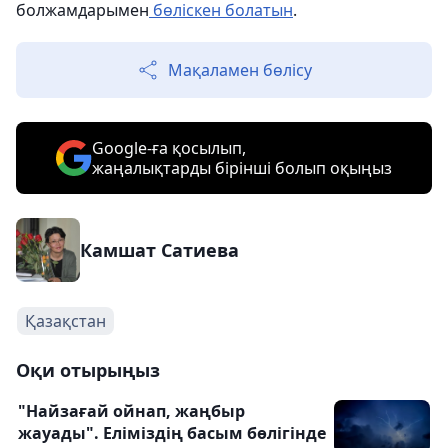
болжамдарымен
бөліскен болатын
.
Мақаламен бөлісу
Google-ға қосылып,
жаңалықтарды бірінші болып оқыңыз
Камшат Сатиева
Қазақстан
Оқи отырыңыз
"Найзағай ойнап, жаңбыр
жауады". Еліміздің басым бөлігінде