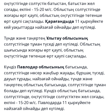
оңтүстігінде солтүстік-батыстан, батыстан жел
соғады, екпіні - 15-20 м/с. Облыстың солтүстігінде
жоғары өрт қаупі, облыстың оңтүстігінде төтенше
өрт қаупі сақталады.
Қарағандыда
11 қыркүйекте
кей уақыттарда найзағай ойнайды деп күтіледі.
Түнде және таңертең
Ұлытау облысының
солтүстігінде тұман түседі деп күтіледі. Облыстың
шығысында жоғары өрт қаупі, облыстың
оңтүстігінде төтенше өрт қаупі сақталады.
Күндіз
Павлодар облысының
батысында,
солтүстігінде нөсер жаңбыр жауады, бұршақ түседі,
дауыл тұрады, найзағай ойнайды, түнде және
таңертең облыстың батысында, солтүстігінде тұман
болады деп күтіледі. Күндіз облыстың батысында,
солтүстігінде, оңтүстігінде солтүстіктен жел соғады,
екпіні - 15-20 м/с. Павлодарда 11 қыркүйекте
найзағай ойнайды деп күтіледі.