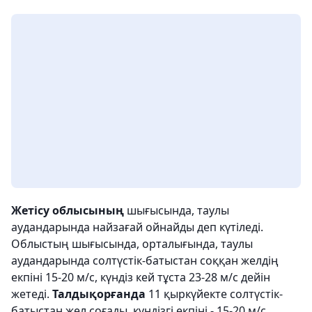
Жетісу облысының
шығысында, таулы
аудандарында найзағай ойнайды деп күтіледі.
Облыстың шығысында, орталығында, таулы
аудандарында солтүстік-батыстан соққан желдің
екпіні 15-20 м/с, күндіз кей тұста 23-28 м/с дейін
жетеді.
Талдықорғанда
11 қыркүйекте солтүстік-
батыстан жел соғады, күндізгі екпіні - 15-20 м/с.