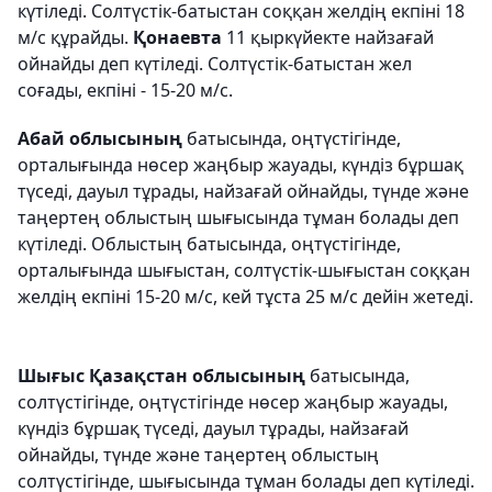
күтіледі. Солтүстік-батыстан соққан желдің екпіні 18
м/с құрайды.
Қонаевта
11 қыркүйекте найзағай
ойнайды деп күтіледі. Солтүстік-батыстан жел
соғады, екпіні - 15-20 м/с.
Абай облысының
батысында, оңтүстігінде,
орталығында нөсер жаңбыр жауады, күндіз бұршақ
түседі, дауыл тұрады, найзағай ойнайды, түнде және
таңертең облыстың шығысында тұман болады деп
күтіледі. Облыстың батысында, оңтүстігінде,
орталығында шығыстан, солтүстік-шығыстан соққан
желдің екпіні 15-20 м/с, кей тұста 25 м/с дейін жетеді.
Шығыс Қазақстан облысының
батысында,
солтүстігінде, оңтүстігінде нөсер жаңбыр жауады,
күндіз бұршақ түседі, дауыл тұрады, найзағай
ойнайды, түнде және таңертең облыстың
солтүстігінде, шығысында тұман болады деп күтіледі.