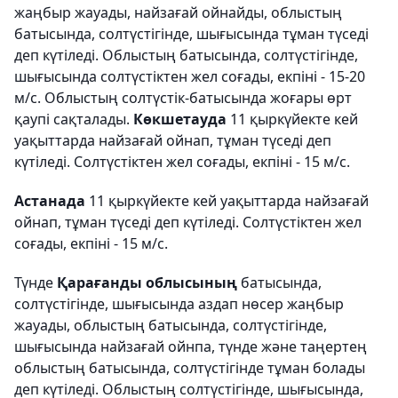
жаңбыр жауады, найзағай ойнайды, облыстың
батысында, солтүстігінде, шығысында тұман түседі
деп күтіледі. Облыстың батысында, солтүстігінде,
шығысында солтүстіктен жел соғады, екпіні - 15-20
м/с. Облыстың солтүстік-батысында жоғары өрт
қаупі сақталады.
Көкшетауда
11 қыркүйекте кей
уақыттарда найзағай ойнап, тұман түседі деп
күтіледі. Солтүстіктен жел соғады, екпіні - 15 м/с.
Астанада
11 қыркүйекте кей уақыттарда найзағай
ойнап, тұман түседі деп күтіледі. Солтүстіктен жел
соғады, екпіні - 15 м/с.
Түнде
Қарағанды облысының
батысында,
солтүстігінде, шығысында аздап нөсер жаңбыр
жауады, облыстың батысында, солтүстігінде,
шығысында найзағай ойнпа, түнде және таңертең
облыстың батысында, солтүстігінде тұман болады
деп күтіледі. Облыстың солтүстігінде, шығысында,