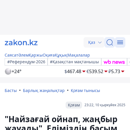
Қаз
Саясат
Әлем
Қаржы
Оқиға
Құқық
Мақалалар
#Референдум-2026
#Қазақстан мақтанышы
+24°
$
467.48
€
539.52
₽
5.73
Басты
Барлық жаңалықтар
Қоғам тынысы
Қоғам
23:22, 10 қыркүйек 2025
"Найзағай ойнап, жаңбыр
жауады". Еліміздің басым