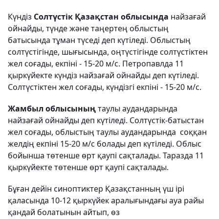
Күндіз
Солтүстік Қазақстан облысында
найзағай
ойнайды, түнде және таңертең облыстың
батысында тұман түседі деп күтіледі. Облыстың
солтүстігінде, шығысында, оңтүстігінде солтүстіктен
жел соғады, екпіні - 15-20 м/с. Петропавлда 11
қыркүйекте күндіз найзағай ойнайды деп күтіледі.
Солтүстіктен жел соғады, күндізгі екпіні - 15-20 м/с.
Жамбыл облысының
таулы аудандарында
найзағай ойнайды деп күтіледі. Солтүстік-батыстан
жел соғады, облыстың таулы аудандарында соққан
желдің екпіні 15-20 м/с болады деп күтіледі. Облыс
бойынша төтенше өрт қаупі сақталады. Таразда 11
қыркүйекте төтенше өрт қаупі сақталады.
Бұған дейін синоптиктер Қазақстанның үш ірі
қаласында 10-12 қыркүйек аралығындағы ауа райы
қандай болатынын айтып, өз