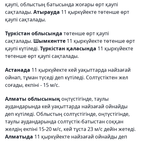
қаупі, облыстың батысында жоғары өрт қаупі
сақталады.
Атырауда
11 қыркүйекте төтенше өрт
қаупі сақталады.
Түркістан облысында
төтенше өрт қаупі
сақталады.
Шымкентте
11 қыркүйекте төтенше өрт
қаупі күтіледі.
Түркістан қаласында
11 қыркүйекте
төтенше өрт қаупі сақталады.
Астанада
11 қыркүйекте кей уақыттарда найзағай
ойнап, тұман түседі деп күтіледі. Солтүстіктен жел
соғады, екпіні - 15 м/с.
Алматы облысының
оңтүстігінде, таулы
аудандарында кей уақыттарда найзағай ойнайды
деп күтіледі. Облыстың солтүстігінде, оңтүстігінде,
таулы аудандарында солтүстік-батыстан соққан
желдің екпіні 15-20 м/с, кей тұста 23 м/с дейін жетеді.
Алматыда
11 қыркүйекте найзағай ойнайды деп