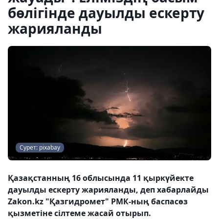
бөлігінде дауылды ескерту
жарияланды
Сурет: pixabay
Қазақстанның 16 облысында 11 қыркүйекте
дауылды ескерту жарияланды, деп хабарлайды
Zakon.kz "Қазгидромет" РМК-ның баспасөз
қызметіне сілтеме жасай отырып.