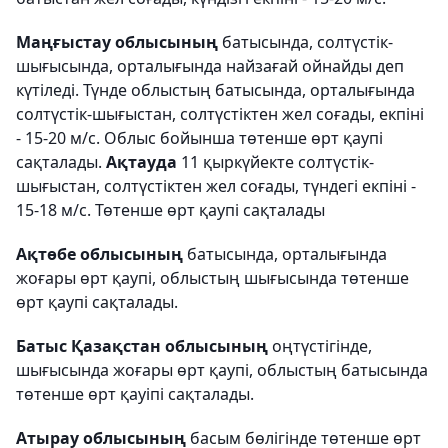
Маңғыстау облысының
батысында, солтүстік-
шығысында, орталығында найзағай ойнайды деп
күтіледі. Түнде облыстың батысында, орталығында
солтүстік-шығыстан, солтүстіктен жел соғады, екпіні
- 15-20 м/с. Облыс бойынша төтенше өрт қаупі
сақталады.
Ақтауда
11 қыркүйекте солтүстік-
шығыстан, солтүстіктен жел соғады, түндегі екпіні -
15-18 м/с. Төтенше өрт қаупі сақталады
Ақтөбе облысының
батысында, орталығында
жоғары өрт қаупі, облыстың шығысында төтенше
өрт қаупі сақталады.
Батыс Қазақстан облысының
оңтүстігінде,
шығысында жоғары өрт қаупі, облыстың батысында
төтенше өрт қауіпі сақталады.
Атырау облысының
басым бөлігінде төтенше өрт