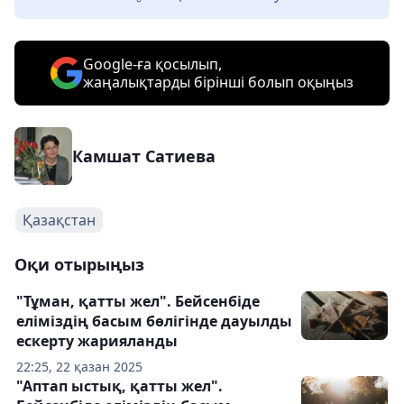
Google-ға қосылып,
жаңалықтарды бірінші болып оқыңыз
Камшат Сатиева
Қазақстан
Оқи отырыңыз
"Тұман, қатты жел". Бейсенбіде
еліміздің басым бөлігінде дауылды
ескерту жарияланды
22:25, 22 қазан 2025
"Аптап ыстық, қатты жел".