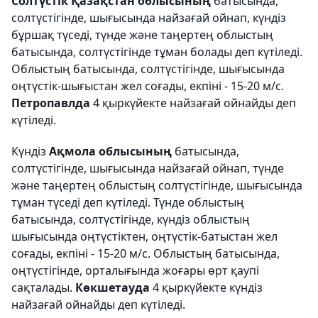
Солтүстік Қазақстан облысының
батысында,
солтүстігінде, шығысында найзағай ойнап, күндіз
бұршақ түседі, түнде және таңертең облыстың
батысында, солтүстігінде тұман болады деп күтіледі.
Облыстың батысында, солтүстігінде, шығысында
оңтүстік-шығыстан жел соғады, екпіні - 15-20 м/с.
Петропавлда
4 қыркүйекте найзағай ойнайды деп
күтіледі.
Күндіз
Ақмола облысының
батысында,
солтүстігінде, шығысында найзағай ойнап, түнде
және таңертең облыстың солтүстігінде, шығысында
тұман түседі деп күтіледі. Түнде облыстың
батысында, солтүстігінде, күндіз облыстың
шығысында оңтүстіктен, оңтүстік-батыстан жел
соғады, екпіні - 15-20 м/с. Облыстың батысында,
оңтүстігінде, орталығында жоғары өрт қаупі
сақталады.
Көкшетауда
4 қыркүйекте күндіз
найзағай ойнайды деп күтіледі.