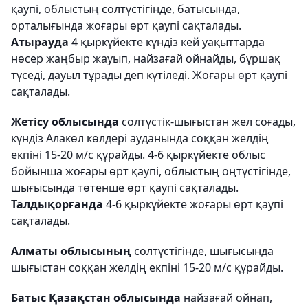
қаупі, облыстың солтүстігінде, батысында,
орталығында жоғары өрт қаупі сақталады.
Атырауда
4 қыркүйекте күндіз кей уақыттарда
нөсер жаңбыр жауып, найзағай ойнайды, бұршақ
түседі, дауыл тұрады деп күтіледі. Жоғары өрт қаупі
сақталады.
Жетісу облысында
солтүстік-шығыстан жел соғады,
күндіз Алакөл көлдері ауданында соққан желдің
екпіні 15-20 м/с құрайды. 4-6 қыркүйекте облыс
бойынша жоғары өрт қаупі, облыстың оңтүстігінде,
шығысында төтенше өрт қаупі сақталады.
Талдықорғанда
4-6 қыркүйекте жоғары өрт қаупі
сақталады.
Алматы облысының
солтүстігінде, шығысында
шығыстан соққан желдің екпіні 15-20 м/с құрайды.
Батыс Қазақстан облысында
найзағай ойнап,