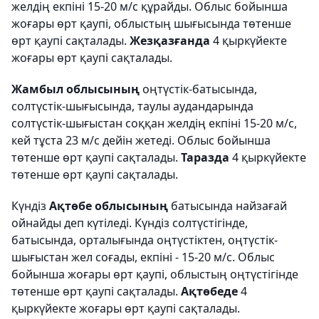
желдің екпіні 15-20 м/с құрайды. Облыс бойынша
жоғары өрт қаупі, облыстың шығысында төтенше
өрт қаупі сақталады.
Жезқазғанда
4 қыркүйекте
жоғары өрт қаупі сақталады.
Жамбыл облысының
оңтүстік-батысында,
солтүстік-шығысында, таулы аудандарында
солтүстік-шығыстан соққан желдің екпіні 15-20 м/с,
кей тұста 23 м/с дейін жетеді. Облыс бойынша
төтенше өрт қаупі сақталады.
Таразда
4 қыркүйекте
төтенше өрт қаупі сақталады.
Күндіз
Ақтөбе облысының
батысында найзағай
ойнайды деп күтіледі. Күндіз солтүстігінде,
батысында, орталығында оңтүстіктен, оңтүстік-
шығыстан жел соғады, екпіні - 15-20 м/с. Облыс
бойынша жоғары өрт қаупі, облыстың оңтүстігінде
төтенше өрт қаупі сақталады.
Ақтөбеде
4
қыркүйекте жоғары өрт қаупі сақталады.