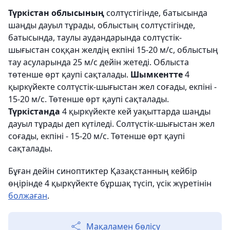
Түркістан облысының
солтүстігінде, батысында
шаңды дауыл тұрады, облыстың солтүстігінде,
батысында, таулы аудандарында солтүстік-
шығыстан соққан желдің екпіні 15-20 м/с, облыстың
тау асуларында 25 м/с дейін жетеді. Облыста
төтенше өрт қаупі сақталады.
Шымкентте
4
қыркүйекте солтүстік-шығыстан жел соғады, екпіні -
15-20 м/с. Төтенше өрт қаупі сақталады.
Түркістанда
4 қыркүйекте кей уақыттарда шаңды
дауыл тұрады деп күтіледі. Солтүстік-шығыстан жел
соғады, екпіні - 15-20 м/с. Төтенше өрт қаупі
сақталады.
Бұған дейін синоптиктер Қазақстанның кейбір
өңірінде 4 қыркүйекте бұршақ түсіп, үсік жүретінін
болжаған
.
Мақаламен бөлісу