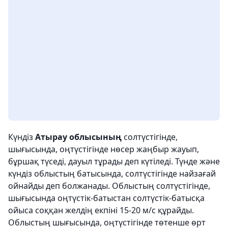
Күндіз
Атырау облысының
солтүстігінде,
шығысында, оңтүстігінде нөсер жаңбыр жауып,
бұршақ түседі, дауыл тұрады деп күтіледі. Түнде және
күндіз облыстың батысында, солтүстігінде найзағай
ойнайды деп болжанады. Облыстың солтүстігінде,
шығысында оңтүстік-батыстан солтүстік-батысқа
ойыса соққан желдің екпіні 15-20 м/с құрайды.
Облыстың шығысында, оңтүстігінде төтенше өрт