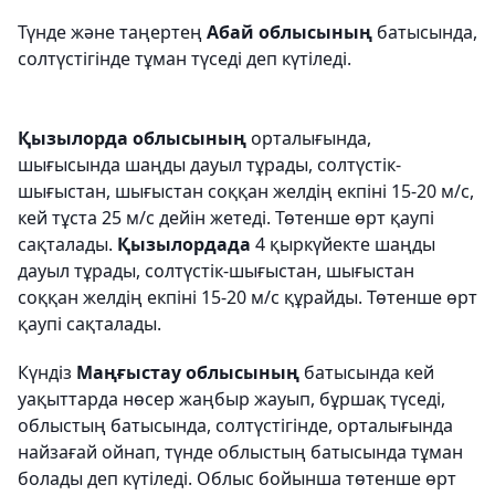
Түнде және таңертең
Абай облысының
батысында,
солтүстігінде тұман түседі деп күтіледі.
Қызылорда облысының
орталығында,
шығысында шаңды дауыл тұрады, солтүстік-
шығыстан, шығыстан соққан желдің екпіні 15-20 м/с,
кей тұста 25 м/с дейін жетеді. Төтенше өрт қаупі
сақталады.
Қызылордада
4 қыркүйекте шаңды
дауыл тұрады, солтүстік-шығыстан, шығыстан
соққан желдің екпіні 15-20 м/с құрайды. Төтенше өрт
қаупі сақталады.
Күндіз
Маңғыстау облысының
батысында кей
уақыттарда нөсер жаңбыр жауып, бұршақ түседі,
облыстың батысында, солтүстігінде, орталығында
найзағай ойнап, түнде облыстың батысында тұман
болады деп күтіледі. Облыс бойынша төтенше өрт