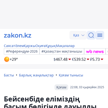
Қаз
Саясат
Әлем
Қаржы
Оқиға
Құқық
Мақалалар
#Референдум-2026
#Қазақстан мақтанышы
+29°
$
467.48
€
539.52
₽
5.73
Басты
Барлық жаңалықтар
Қоғам тынысы
Қоғам
22:08, 03 қыркүйек 2025
Бейсенбіде еліміздің
басым бөлігінде дауылды