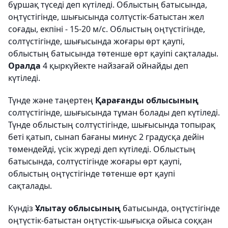
бұршақ түседі деп күтіледі. Облыстың батысында,
оңтүстігінде, шығысында солтүстік-батыстан жел
соғады, екпіні - 15-20 м/с. Облыстың оңтүстігінде,
солтүстігінде, шығысында жоғары өрт қаупі,
облыстың батысында төтенше өрт қауіпі сақталады.
Оралда
4 қыркүйекте найзағай ойнайды деп
күтіледі.
Түнде және таңертең
Қарағанды облысының
солтүстігінде, шығысында тұман болады деп күтіледі.
Түнде облыстың солтүстігінде, шығысында топырақ
беті қатып, сынап бағаны минус 2 градусқа дейін
төмендейді, үсік жүреді деп күтіледі. Облыстың
батысында, солтүстігінде жоғары өрт қаупі,
облыстың оңтүстігінде төтенше өрт қаупі
сақталады.
Күндіз
Ұлытау облысының
батысында, оңтүстігінде
оңтүстік-батыстан оңтүстік-шығысқа ойыса соққан