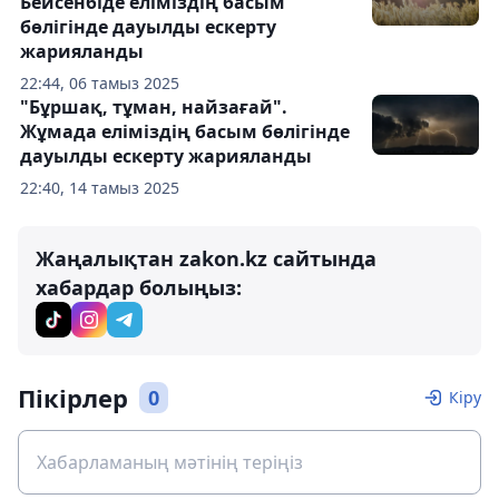
Бейсенбіде еліміздің басым
бөлігінде дауылды ескерту
жарияланды
22:44, 06 тамыз 2025
"Бұршақ, тұман, найзағай".
Жұмада еліміздің басым бөлігінде
дауылды ескерту жарияланды
22:40, 14 тамыз 2025
Жаңалықтан zakon.kz сайтында
хабардар болыңыз:
Пікірлер
0
Кіру