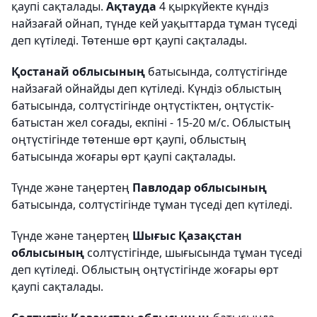
қаупі сақталады.
Ақтауда
4 қыркүйекте күндіз
найзағай ойнап, түнде кей уақыттарда тұман түседі
деп күтіледі. Төтенше өрт қаупі сақталады.
Қостанай облысының
батысында, солтүстігінде
найзағай ойнайды деп күтіледі. Күндіз облыстың
батысында, солтүстігінде оңтүстіктен, оңтүстік-
батыстан жел соғады, екпіні - 15-20 м/с. Облыстың
оңтүстігінде төтенше өрт қаупі, облыстың
батысында жоғары өрт қаупі сақталады.
Түнде және таңертең
Павлодар облысының
батысында, солтүстігінде тұман түседі деп күтіледі.
Түнде және таңертең
Шығыс Қазақстан
облысының
солтүстігінде, шығысында тұман түседі
деп күтіледі. Облыстың оңтүстігінде жоғары өрт
қаупі сақталады.