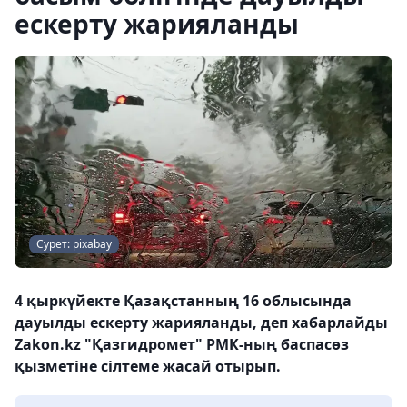
ескерту жарияланды
Сурет: pixabay
4 қыркүйекте Қазақстанның 16 облысында
дауылды ескерту жарияланды, деп хабарлайды
Zakon.kz "Қазгидромет" РМК-ның баспасөз
қызметіне сілтеме жасай отырып.