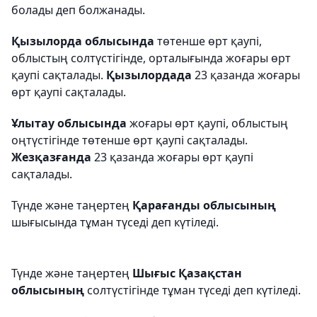
болады деп болжанады.
Қызылорда облысында
төтенше өрт қаупі,
облыстың солтүстігінде, орталығында жоғары өрт
қаупі сақталады.
Қызылордада
23 қазанда жоғары
өрт қаупі сақталады.
Ұлытау облысында
жоғары өрт қаупі, облыстың
оңтүстігінде төтенше өрт қаупі сақталады.
Жезқазғанда
23 қазанда жоғары өрт қаупі
сақталады.
Түнде және таңертең
Қарағанды облысының
шығысында тұман түседі деп күтіледі.
Түнде және таңертең
Шығыс Қазақстан
облысының
солтүстігінде тұман түседі деп күтіледі.