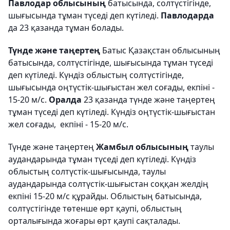
Павлодар облысының
батысында, солтүстігінде,
шығысында тұман түседі деп күтіледі.
Павлодарда
да 23 қазанда тұман болады.
Түнде және таңертең
Батыс Қазақстан облысының
батысында, солтүстігінде, шығысында тұман түседі
деп күтіледі. Күндіз облыстың солтүстігінде,
шығысында оңтүстік-шығыстан жел соғады, екпіні -
15-20 м/с.
Оралда
23 қазанда түнде және таңертең
тұман түседі деп күтіледі. Күндіз оңтүстік-шығыстан
жел соғады, екпіні - 15-20 м/с.
Түнде және таңертең
Жамбыл облысының
таулы
аудандарында тұман түседі деп күтіледі. Күндіз
облыстың солтүстік-шығысында, таулы
аудандарында солтүстік-шығыстан соққан желдің
екпіні 15-20 м/с құрайды. Облыстың батысында,
солтүстігінде төтенше өрт қаупі, облыстың
орталығында жоғары өрт қаупі сақталады.