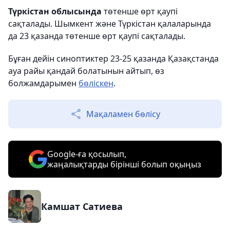
Түркістан облысында
төтенше өрт қаупі
сақталады. Шымкент және Түркістан қалаларында
да 23 қазанда төтенше өрт қаупі сақталады.
Бұған дейін синоптиктер 23-25 қазанда Қазақстанда
ауа райы қандай болатынын айтып, өз
болжамдарымен
бөліскен
.
Мақаламен бөлісу
Google-ға қосылып,
жаңалықтарды бірінші болып оқыңыз
Камшат Сатиева