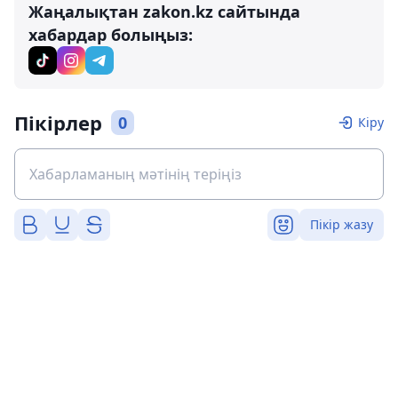
Жаңалықтан zakon.kz сайтында
хабардар болыңыз:
Пікірлер
0
Кіру
Пікір жазу