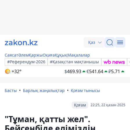
Қаз
Саясат
Әлем
Қаржы
Оқиға
Құқық
Мақалалар
#Референдум-2026
#Қазақстан мақтанышы
+32°
$
469.93
€
541.64
₽
5.71
Басты
Барлық жаңалықтар
Қоғам тынысы
Қоғам
22:25, 22 қазан 2025
"Тұман, қатты жел".
Бейсенбіде еліміздің