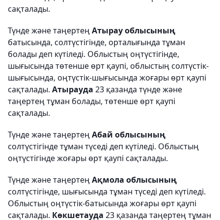
сақталады.
Түнде және таңертең
Атырау облысының
батысында, солтүстігінде, орталығында тұман
болады деп күтіледі. Облыстың оңтүстігінде,
шығысында төтенше өрт қаупі, облыстың солтүстік-
шығысында, оңтүстік-шығысында жоғары өрт қаупі
сақталады.
Атырауда
23 қазанда түнде және
таңертең тұман болады, төтенше өрт қаупі
сақталады.
Түнде және таңертең
Абай облысының
солтүстігінде тұман түседі деп күтіледі. Облыстың
оңтүстігінде жоғары өрт қаупі сақталады.
Түнде және таңертең
Ақмола облысының
солтүстігінде, шығысында тұман түседі деп күтіледі.
Облыстың оңтүстік-батысында жоғары өрт қаупі
сақталады.
Көкшетауда
23 қазанда таңертең тұман