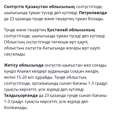
Солтүстік Қазақстан облысының
солтүстігінде,
шығысында тұман түседі деп күтіледі.
Петропавлда
да 23 қазанда түнде және таңертең тұман болады.
Түнде және таңертең
Қостанай облысының
солтүстігінде, шығысында тұман түседі деп күтіледі.
Облыстың оңтүстігінде төтенше өрт қаупі,
облыстың оңтүстік-батысында жоғары өрт қаупі
сақталады.
Жетісу облысында
оңтүстік-шығыстан жел соғады,
күндіз Алакөл көлдері ауданында соққан желдің
екпіні 15-20 м/с құрайды. Түнде облыстың
солтүстігінде, орталығында сынап бағаны 1-3 градус
суықты көрсетіп, үсік жүреді деп күтіледі.
Талдықорғанда
да 23 қазанда түнде сынап бағаны
1-3 градус суықты көрсетіп, үсік жүреді деп
болжанады.