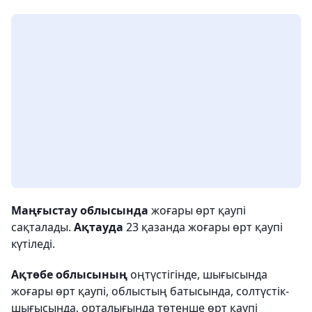
Маңғыстау облысында
жоғары өрт қаупі
сақталады.
Ақтауда
23 қазанда жоғары өрт қаупі
күтіледі.
Ақтөбе облысының
оңтүстігінде, шығысында
жоғары өрт қаупі, облыстың батысында, солтүстік-
шығысында, орталығында төтенше өрт қаупі