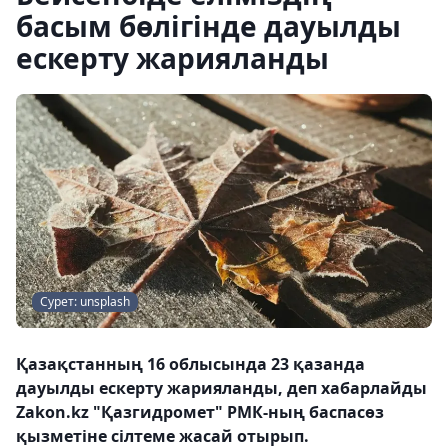
басым бөлігінде дауылды
ескерту жарияланды
Сурет: unsplash
Қазақстанның 16 облысында 23 қазанда
дауылды ескерту жарияланды, деп хабарлайды
Zakon.kz "Қазгидромет" РМК-ның баспасөз
қызметіне сілтеме жасай отырып.