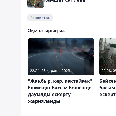
Қазақстан
Оқи отырыңыз
22:24, 28 қараша 2025
22:08, 
"Жаңбыр, қар, көктайғақ".
Бейсен
Еліміздің басым бөлігінде
басым
дауылды ескерту
ескер
жарияланды