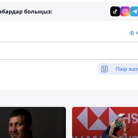
абардар болыңыз:
Пікір жаз