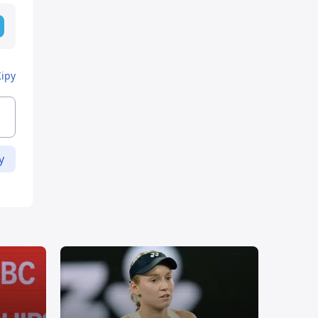
Кіру
у