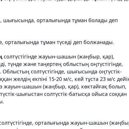
е, шығысында, орталығында тұман болады деп
де, орталығында тұман түседі деп болжанады.
ң
солтүстігінде жауын-шашын (жаңбыр, қар),
і, түнде және таңертең облыстың оңтүстігінде,
і. Облыстың солтүстігінде, шығысында оңтүстік-
ан желдің екпіні 15-20 м/с, кей тұста 23 м/с дейі
із жауын-шашын (жаңбыр, қар), көктайғақ болып,
ңтүстік-шығыстан солтүстік-батысқа ойыса соққан
ы.
солтүстігінде, орталығында жауын-шашын (жаңбы