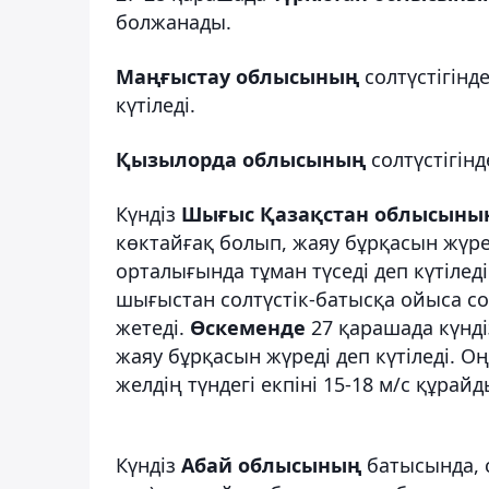
болжанады.
Маңғыстау облысының
солтүстігінд
күтіледі.
Қызылорда облысының
солтүстігін
Күндіз
Шығыс Қазақстан облысыны
көктайғақ болып, жаяу бұрқасын жүред
орталығында тұман түседі деп күтілед
шығыстан солтүстік-батысқа ойыса соққ
жетеді.
Өскеменде
27 қарашада күнд
жаяу бұрқасын жүреді деп күтіледі. О
желдің түндегі екпіні 15-18 м/с құрайд
Күндіз
Абай облысының
батысында, 