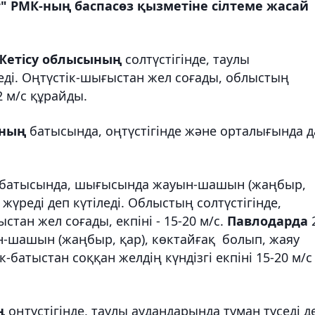
" РМК-ның баспасөз қызметіне сілтеме жасай
Жетісу облысының
солтүстігінде, таулы
еді. Оңтүстік-шығыстан жел соғады, облыстың
2 м/с құрайды.
ының
батысында, оңтүстігінде және орталығында д
, батысында, шығысында жауын-шашын (жаңбыр,
жүреді деп күтіледі. Облыстың солтүстігінде,
стан жел соғады, екпіні - 15-20 м/с.
Павлодарда
н-шашын (жаңбыр, қар), көктайғақ болып, жаяу
к-батыстан соққан желдің күндізгі екпіні 15-20 м/с
ң
оңтүстігінде, таулы аудандарында тұман түседі д