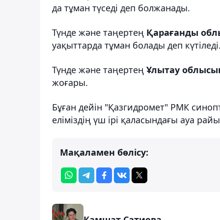
да тұман түседі деп болжанады.
Түнде және таңертең
Қарағанды об
уақыттарда тұман болады деп күтіледі
Түнде және таңертең
Ұлытау облыс
жоғары.
Бұған дейін "Қазгидромет" РМК сино
еліміздің үш ірі қаласындағы ауа ра
Мақаламен бөлісу:
Камшат Сатиева