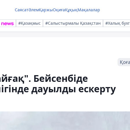
Саясат
Әлем
Қаржы
Оқиға
Құқық
Мақалалар
#Қазақмыс
#Салыстырмалы Қазақстан
#Халық бухг
Қоғ
йғақ". Бейсенбіде
лігінде дауылды ескерту