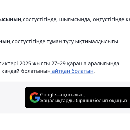
лысының
солтүстігінде, шығысында, оңтүстігінде к
.
ының
солтүстігінде тұман түсу ықтималдылығы
птиктері 2025 жылғы 27–29 қараша аралығында
йы қандай болатынын
айтқан болатын
.
Google-ға қосылып,
жаңалықтарды бірінші болып оқыңыз