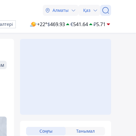
Алматы
Қаз
+22°
$
469.93
€
541.64
₽
5.71
алтері
ам
Соңғы
Танымал