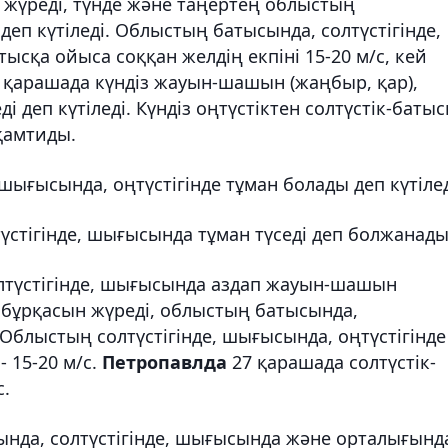
н жүреді, түнде және таңертең облыстың
деп күтіледі. Облыстың батысында, солтүстігінде,
тысқа ойыса соққан желдің екпіні 15-20 м/с, кей
 қарашада күндіз жауын-шашын (жаңбыр, қар),
 деп күтіледі. Күндіз оңтүстіктен солтүстік-батыс
 қамтиды.
 шығысында, оңтүстігінде тұман болады деп күтілед
үстігінде, шығысында тұман түседі деп болжанады
лтүстігінде, шығысында аздап жауын-шашын
у бұрқасын жүреді, облыстың батысында,
і. Облыстың солтүстігінде, шығысында, оңтүстігінде
- 15-20 м/с.
Петропавлда
27 қарашада солтүстік-
с.
нда, солтүстігінде, шығысында және орталығынд