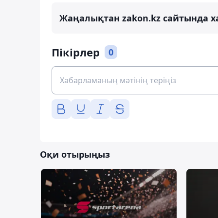
Жаңалықтан zakon.kz сайтында х
Пікірлер
0
Оқи отырыңыз