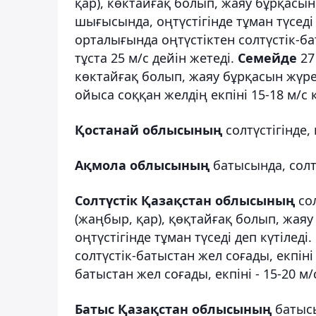
қар), көктайғақ болып, жаяу бұрқасы
шығысында, оңтүстігінде тұман түседі 
орталығында оңтүстіктен солтүстік-ба
тұста 25 м/с дейін жетеді.
Семейде
27
көктайғақ болып, жаяу бұрқасын жүреді
ойыса соққан желдің екпіні 15-18 м/с
Қостанай облысының
солтүстігінде,
Ақмола облысының
батысында, солт
Солтүстік Қазақстан облысының
со
(жаңбыр, қар), қөқтайғақ болып, жая
оңтүстігінде тұман түседі деп күтілед
солтүстік-батыстан жел соғады, екпіні 
батыстан жел соғады, екпіні - 15-20 м/
Батыс Қазақстан облысының
батысы