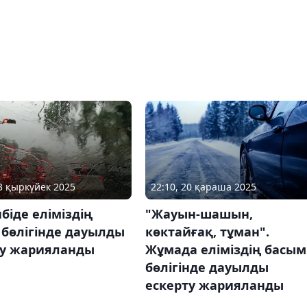
03 қыркүйек 2025
22:10, 20 қараша 2025
біде еліміздің
"Жауын-шашын,
 бөлігінде дауылды
көктайғақ, тұман".
ту жарияланды
Жұмада еліміздің басым
бөлігінде дауылды
ескерту жарияланды