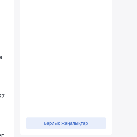
а
27
Барлық жаңалықтар
еп