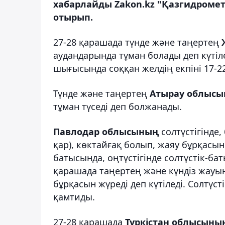
хабарлайды Zakon.kz "Қазгидромет
отырып.
27-28 қарашада түнде және таңертең
аудандарында тұман болады деп күтіл
шығысында соққан желдің екпіні 17-2
Түнде және таңертең
Атырау облыс
тұман түседі деп болжанады.
Павлодар облысының
солтүстігінде
қар), көктайғақ болып, жаяу бұрқасын 
батысында, оңтүстігінде солтүстік-баты
қарашада таңертең және күндіз жауы
бұрқасын жүреді деп күтіледі. Солтүсті
қамтиды.
27-28 қарашада
Түркістан облысыны