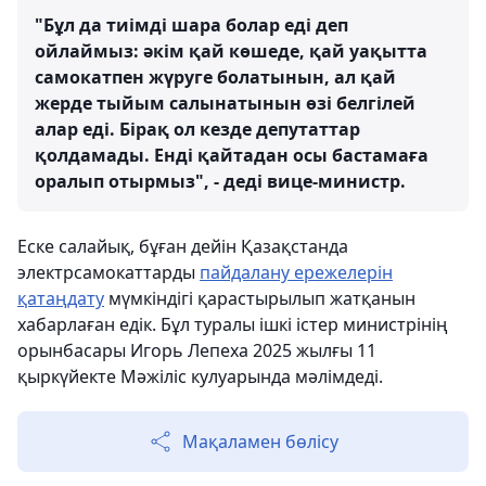
"Бұл да тиімді шара болар еді деп
ойлаймыз: әкім қай көшеде, қай уақытта
самокатпен жүруге болатынын, ал қай
жерде тыйым салынатынын өзі белгілей
алар еді. Бірақ ол кезде депутаттар
қолдамады. Енді қайтадан осы бастамаға
оралып отырмыз", - деді вице-министр.
Еске салайық, бұған дейін Қазақстанда
электрсамокаттарды
пайдалану ережелерін
қатаңдату
мүмкіндігі қарастырылып жатқанын
хабарлаған едік. Бұл туралы ішкі істер министрінің
орынбасары Игорь Лепеха 2025 жылғы 11
қыркүйекте Мәжіліс кулуарында мәлімдеді.
Мақаламен бөлісу