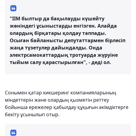
"ІІМ былтыр да бақылауды күшейту
жөніндегі ұсыныстарды енгізген. Алайда
олардың бірқатары қолдау таппады.
Осыған байланысты депутаттармен бірлесіп
жаңа түзетулер дайындалды. Онда
электрсамокаттардың тротуарда жүруіне
тыйым салу қарастырылған", - деді ол.
Сонымен қатар кикшеринг компанияларының
міндеттерін және олардың қызметін реттеу
бойынша ережелер қабылдау құқығын әкімдіктерге
бекіту ұсынылып отыр.