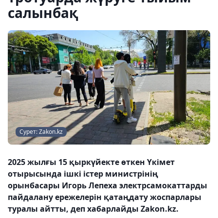
салынбақ
Сурет: Zakon.kz
2025 жылғы 15 қыркүйекте өткен Үкімет
отырысында ішкі істер министрінің
орынбасары Игорь Лепеха электрсамокаттарды
пайдалану ережелерін қатаңдату жоспарлары
туралы айтты, деп хабарлайды Zakon.kz.