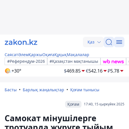
Қаз
Саясат
Әлем
Қаржы
Оқиға
Құқық
Мақалалар
#Референдум-2026
#Қазақстан мақтанышы
+30°
$
469.85
€
542.16
₽
5.78
Басты
Барлық жаңалықтар
Қоғам тынысы
Қоғам
17:40, 15 қыркүйек 2025
Самокат мінушілерге
тротуарда жүруге тыйым