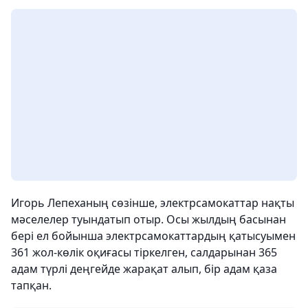
Игорь Лепеханың сөзінше, электрсамокаттар нақты
мәселелер туындатып отыр. Осы жылдың басынан
бері ел бойынша электрсамокаттардың қатысуымен
361 жол-көлік оқиғасы тіркелген, салдарынан 365
адам түрлі деңгейде жарақат алып, бір адам қаза
тапқан.