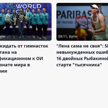
үгін
09:11, Бүгін
жидать от гимнасток
"Лена сама не своя": 5
тана на
невынужденных ошиб
фикационном к ОИ
16 двойных Рыбакино
онате мира в
старте "тысячника"
нии