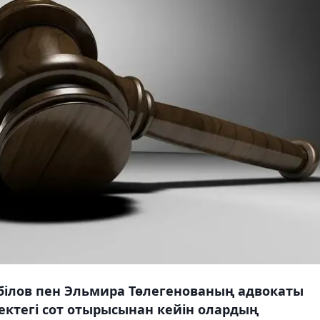
білов пен Эльмира Төлегенованың адвокаты
ектегі сот отырысынан кейін олардың