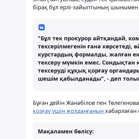
бірақ бұл ерлі-зайыптының шынымен 
"Бұл тек прокурор айтқандай, ко
тексерілмегенін ғана көрсетеді, 
курстардың формалды, жалған еке
тексеру мүмкін емес. Сондықтан
тексеруді құқық қорғау органдар
шешім қабылданады", - деп толы
Бұған дейін Жанәбілов пен Төлегенов
қозғау үшін жолданғанын
хабарлаған 
Мақаламен бөлісу: