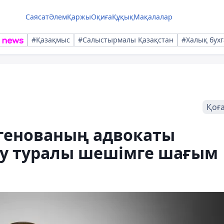
Саясат
Әлем
Қаржы
Оқиға
Құқық
Мақалалар
#Қазақмыс
#Салыстырмалы Қазақстан
#Халық бухг
Қоғ
егенованың адвокаты
ау туралы шешімге шағым