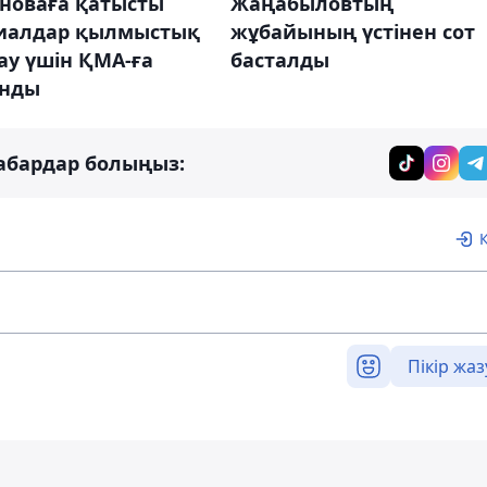
еноваға қатысты
Жаңабыловтың
иалдар қылмыстық
жұбайының үстінен сот
ғау үшін ҚМА-ға
басталды
нды
абардар болыңыз:
Пікір жаз