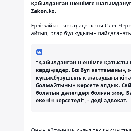
қабылданған шешімге шағымдануға 
Zakon.kz.
Ерлі-зайыптының адвокаты Олег Чер
айтып, олар бұл құқығын пайдаланаты
"Қабылданған шешімге қатысты 
көрдіңіздер. Біз бұл хаттаманың 
құқықбұзушылық жасаудағы кінән
болмайтынын көрсете алдық. Сәйк
болатын дәлелдері болған жоқ. Б
екенін көрсетеді", - деді адвокат.
Оның айтуынша, судья тек қылмыстық 