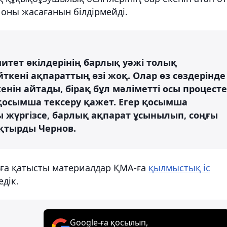
оны жасағанын білдірмейді.
митет өкілдерінің барлық уәжі толық
өйткені ақпараттың өзі жоқ. Олар өз сөздерінде
нін айтады, бірақ бұл мәліметті осы процесте
 қосымша тексеру қажет. Егер қосымша
ы жүргізсе, барлық ақпарат ұсынылып, соңғы
қтырды Чернов.
аға қатысты материалдар ҚМА-ға
қылмыстық іс
едік.
Google-ға қосылып,