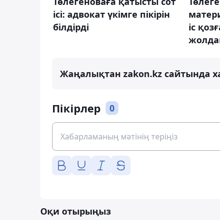
Төлегеноваға қатысты сот
Төлег
ісі: адвокат үкімге пікірін
матер
білдірді
іс қоз
жолда
Жаңалықтан zakon.kz сайтында х
Пікірлер
0
Оқи отырыңыз