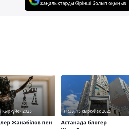
жаңалықтарды бірінші болып оқыңыз
15 қыркүйек 2025
11:33, 15 қыркүйек 2025
лер Жанәбілов пен
Астанада блогер