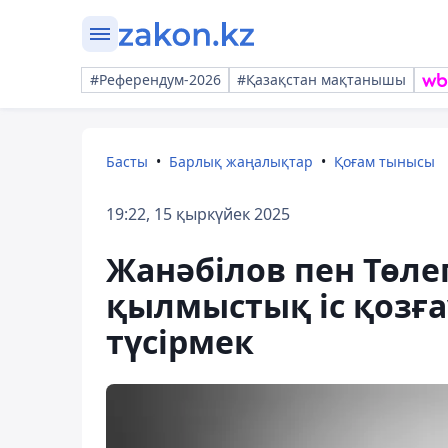
#Референдум-2026
#Қазақстан мақтанышы
Басты
Барлық жаңалықтар
Қоғам тынысы
19:22, 15 қыркүйек 2025
Жанәбілов пен Төл
қылмыстық іс қозғ
түсірмек