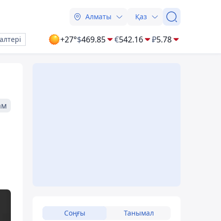
Алматы
Қаз
+27°
$
469.85
€
542.16
₽
5.78
алтері
ам
Соңғы
Танымал