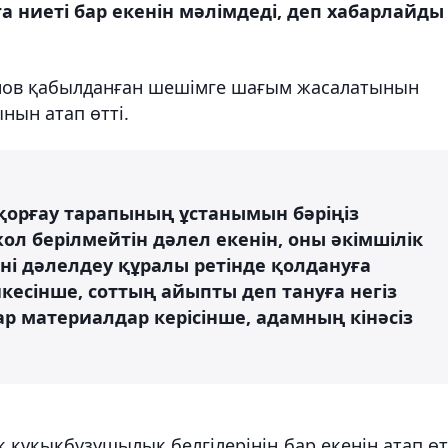
ниеті бар екенін мәлімдеді, деп хабарлайды
нов қабылданған шешімге шағым жасалатынын
нын атап өтті.
қорғау тарапының ұстанымын бәріңіз
жол берілмейтін дәлел екенін, оны әкімшілік
і дәлелдеу құралы ретінде қолдануға
есінше, соттың айыпты деп тануға негіз
ар материалдар керісінше, адамның кінәсіз
құқықбұзушылық белгілерінің бар екенін атап өтт