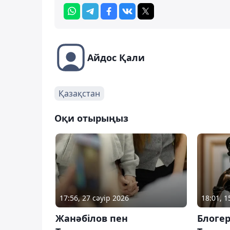
Айдос Қали
Қазақстан
Оқи отырыңыз
17:56, 27 сәуір 2026
18:01, 
Жанәбілов пен
Блогер