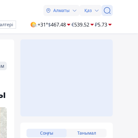
Алматы
Қаз
+31°
$
467.48
€
539.52
₽
5.73
алтері
ам
ы
Соңғы
Танымал