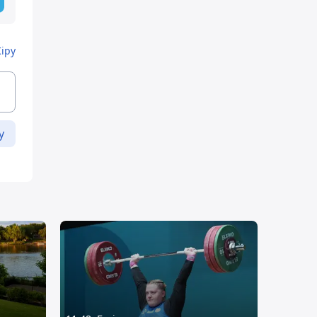
Кіру
у