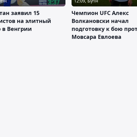
үгін
12:09, Бүгін
тан заявил 15
Чемпион UFC Алекс
истов на элитный
Волкановски начал
 в Венгрии
подготовку к бою про
Мовсара Евлоева