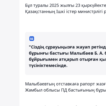
Бұл туралы 2025 жылғы 23 қыркүйекте
Қазақстанның Ішкі істер министрлігі 
"Сіздің сұрауыңызға жауап реті
бұрынғы бастығы Малыбаев Б. А. б
бұйрығымен атқарып отырған қыз
түсініктемесінде.
Малыбаевтың отставкаға рапорт жазға
Жамбыл облысы ПД бастығының бұрын