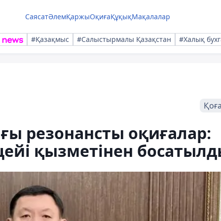
Саясат
Әлем
Қаржы
Оқиға
Құқық
Мақалалар
#Қазақмыс
#Салыстырмалы Қазақстан
#Халық бухг
Қоғ
ы резонансты оқиғалар:
цейі қызметінен босатылд