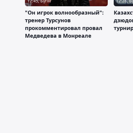
12:45, Бүгін
12:28, Б
"Он игрок волнообразный":
Казахс
тренер Турсунов
дзюдо
прокомментировал провал
турнир
Медведева в Монреале