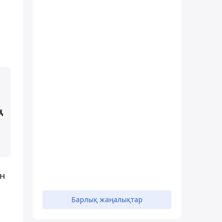
ң
ан
Барлық жаңалықтар