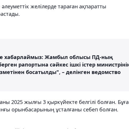
 әлеуметтік желілерде тараған ақпаратты
растады.
нде хабарлаймыз: Жамбыл облысы ПД-ның
ерген рапортына сәйкес ішкі істер министріні
метінен босатылды", – делінген ведомство
ны 2025 жылғы 3 қыркүйекте белгілі болған. Бұғ
ғы орынбасарының ұсталғаны себеп болған.