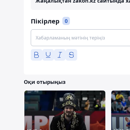
Жаңалықтан zakon.kz сайтында х
Пікірлер
0
Оқи отырыңыз