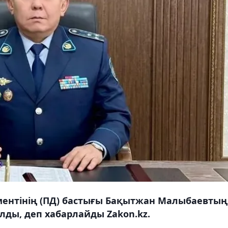
ентінің (ПД) бастығы Бақытжан Малыбаевтың
лды, деп хабарлайды Zakon.kz.