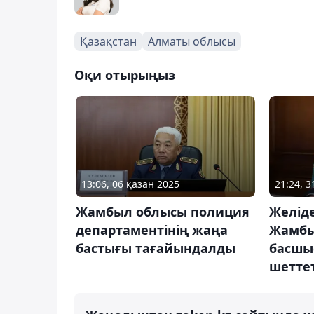
Қазақстан
Алматы облысы
Оқи отырыңыз
13:06, 06 қазан 2025
21:24, 
Жамбыл облысы полиция
Желід
департаментінің жаңа
Жамбы
бастығы тағайындалды
басшы
шеттет