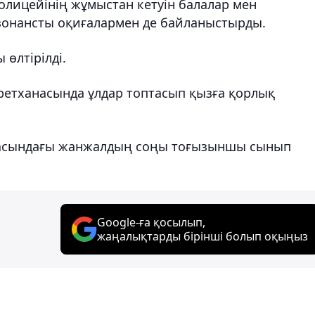
олицейінің жұмыстан кетуін балалар мен
езонансты оқиғалармен де байланыстырды.
өлтірілді.
ретханасында ұлдар топтасып қызға қорлық
расындағы жанжалдың соңы тоғызыншы сынып
Google-ға қосылып,
жаңалықтарды бірінші болып оқыңыз