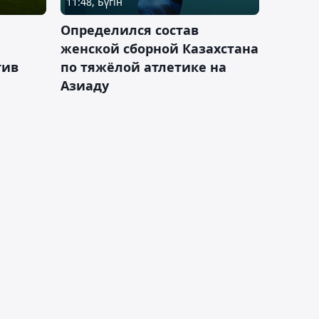
11:48, Бүгін
Определился состав
женской сборной Казахстана
тив
по тяжёлой атлетике на
Азиаду