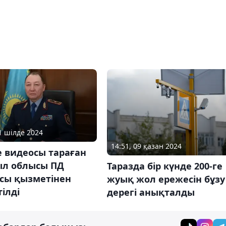
31 шілде 2024
14:51, 09 қазан 2024
е видеосы тараған
л облысы ПД
Таразда бір күнде 200-ге
сы қызметінен
жуық жол ережесін бұзу
ілді
дерегі анықталды