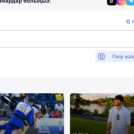
абардар болыңыз:
Пікір жаз