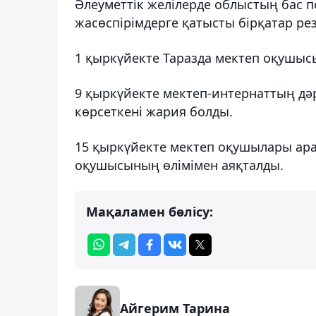
Әлеуметтік желілерде облыстың бас п
жасөспірімдерге қатысты бірқатар р
1 қыркүйекте Таразда мектеп оқушысы 
9 қыркүйекте мектеп-интернаттың дә
көрсеткені жария болды.
15 қыркүйекте мектеп оқушылары а
оқушысының өлімімен аяқталды.
Мақаламен бөлісу:
Айгерим Тарина