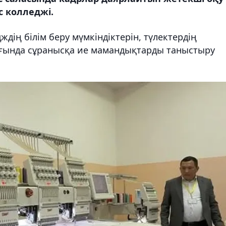
с колледжі.
ждің білім беру мүмкіндіктерін, түлектердің
рығында сұранысқа ие мамандықтарды таныстыру