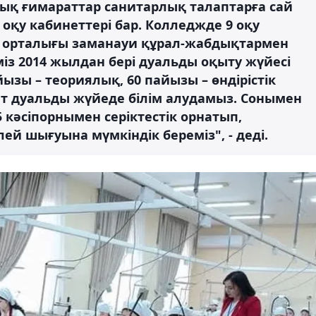
лық ғимараттар санитарлық талаптарға сай
қу кабинеттері бар. Колледжде 9 оқу
к орталығы заманауи құрал-жабдықтармен
міз 2014 жылдан бері дуальды оқыту жүйесі
ызы – теориялық, 60 пайызы – өндірістік
дент дуальды жүйеде білім алудамыз. Сонымен
 кәсіпорнымен серіктестік орнатып,
ей шығуына мүмкіндік береміз", - деді.