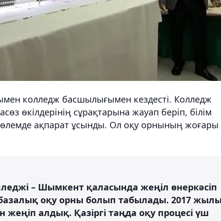
ымен колледж басшылығымен кездесті. Колледж
өз өкілдерінің сұрақтарына жауап беріп, білім
 көлемде ақпарат ұсынды. Ол оқу орнының жоғары
лледжі – Шымкент қаласында жеңіл өнеркәсіп
базалық оқу орны болып табылады. 2017 жыл
 жеңіп алдық. Қазіргі таңда оқу процесі үш