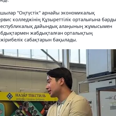
сушылар "Оңтүстік" арнайы экономикалық
рвис колледжінің Құзыреттілік орталығына барды
 республикалық дайындық алаңының жұмысымен
жабдықтармен жабдықталған орталықтың
тәжірибелік сабақтарын бақылады.