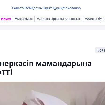
Саясат
Әлем
Қаржы
Оқиға
Құқық
Мақалалар
#Қазақмыс
#Салыстырмалы Қазақстан
#Халық бухг
Қоғ
неркәсіп мамандарына
өтті