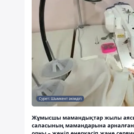
Сурет: Шымкент әкімдігі
Жұмысшы мамандықтар жылы аясы
саласының мамандарына арналған
орны – жеңіл өнеркәсіп және серв