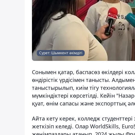
Сурет: Шымкент әкімдігі
Сонымен қатар, баспасөз өкілдері ко
өндірістік үрдісімен танысты. Алдым
таныстырылып, киім тігу технологияла
мүмкіндіктері көрсетілді. Кейін "Наза
қуат, өнім сапасы және экспорттық әл
Айта кету керек, колледж студенттері
жеткізіп келеді. Олар WorldSkills, Eu
жеңімпаздары атанып, 2024 жылы Фра