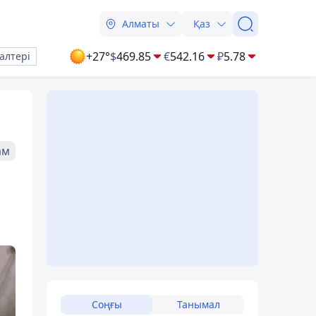
Алматы
Қаз
+27°
$
469.85
€
542.16
₽
5.78
алтері
ам
Соңғы
Танымал