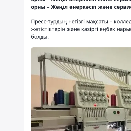
орны – Жеңіл өнеркәсіп және серви
Пресс-турдың негізгі мақсаты – коллед
жетістіктерін және қазіргі еңбек на
болды.