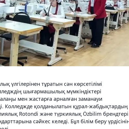
ық үлгілерінен тұратын сән көрсетілімі
ледждің шығармашылық мүмкіндіктері
 алаңы мен жастарға арналған заманауи
і. Колледжде қолданылатын құрал-жабдықтардың
лиялық Rotondi және түркиялық Özbilim брендтері
дарттарына сәйкес келеді. Бұл білім беру үрдісіні
еді.