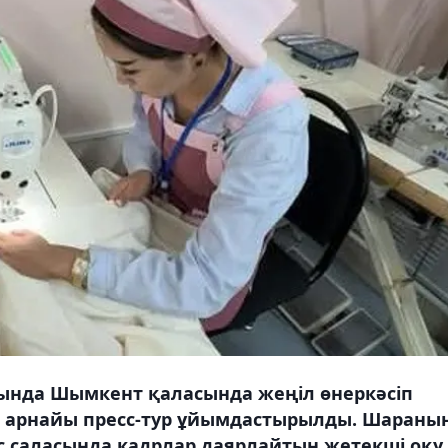
нда Шымкент қаласында жеңіл өнеркәсіп
 арнайы пресс-тур ұйымдастырылды. Шараны
ис саласында кадрлар даярлайтын жетекші оқу