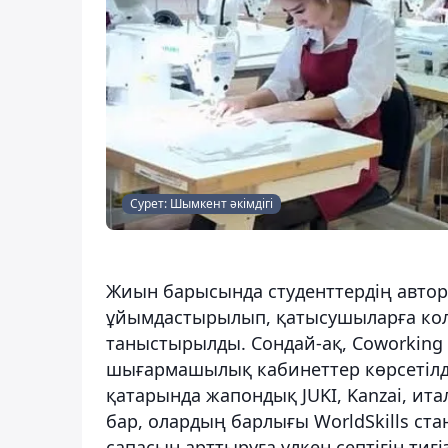
Сурет: Шымкент әкімдігі
Жиын барысында студенттердің авторл
ұйымдастырылып, қатысушыларға кол
таныстырылды. Сондай-ақ, Coworking
шығармашылық кабинеттер көрсетілд
қатарында жапондық JUKI, Kanzai, ита
бар, олардың барлығы WorldSkills стан
сапасын арттыруға үлкен септігін тигіз