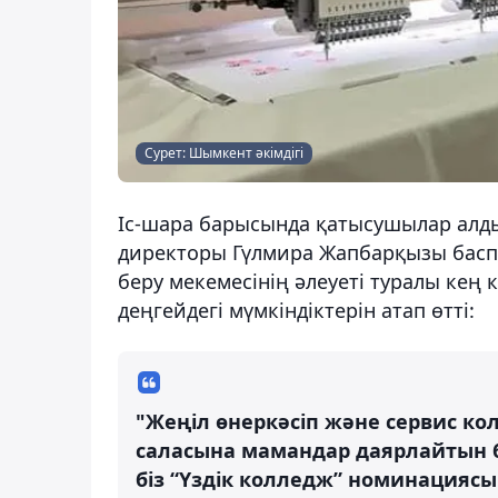
Сурет: Шымкент әкімдігі
Іс-шара барысында қатысушылар алд
директоры Гүлмира Жапбарқызы баспас
беру мекемесінің әлеуеті туралы кең
деңгейдегі мүмкіндіктерін атап өтті:
"Жеңіл өнеркәсіп және сервис ко
саласына мамандар даярлайтын 
біз “Үздік колледж” номинациясын