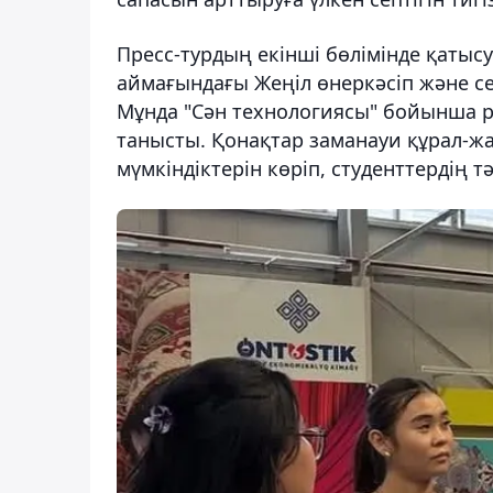
Пресс-турдың екінші бөлімінде қаты
аймағындағы Жеңіл өнеркәсіп және се
Мұнда "Сән технологиясы" бойынша
танысты. Қонақтар заманауи құрал-
мүмкіндіктерін көріп, студенттердің 