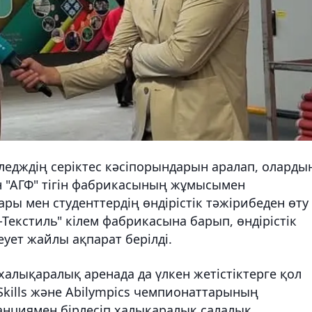
лледждің серіктес кәсіпорындарын аралап, оларды
ен "АГФ" тігін фабрикасының жұмысымен
ры мен студенттердің өндірістік тәжірибеден өту
р-Текстиль" кілем фабрикасына барып, өндірістік
еует жайлы ақпарат берілді.
 халықаралық аренада да үлкен жетістіктерге қол
roSkills және Abilympics чемпионаттарының
нциямен бірлесіп халықаралық салалық