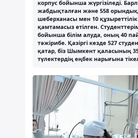
корпус бойынша жүргізіледі. Бар
жабдықталған және 558 орындық о
шеберханасы мен 10 құзыреттілі
қамтамасыз етілген. Студенттері
бойынша білім алуда, оның 40 пай
тәжірибе. Қазіргі кезде 527 сту
қатар, біз Шымкент қаласының 35
түлектердің еңбек нарығына тікел