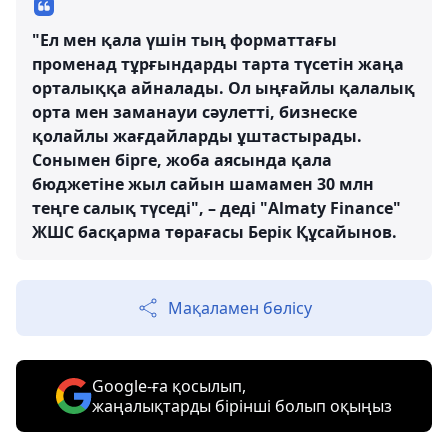
"Ел мен қала үшін тың форматтағы
променад тұрғындарды тарта түсетін жаңа
орталыққа айналады. Ол ыңғайлы қалалық
орта мен заманауи сәулетті, бизнеске
қолайлы жағдайларды ұштастырады.
Сонымен бірге, жоба аясында қала
бюджетіне жыл сайын шамамен 30 млн
теңге салық түседі", – деді "Almaty Finance"
ЖШС басқарма төрағасы Берік Құсайынов.
Мақаламен бөлісу
Google-ға қосылып,
жаңалықтарды бірінші болып оқыңыз