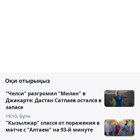
Оқи отырыңыз
"Челси" разгромил "Милан" в
Джакарте: Дастан Сатпаев остался в
запасе
19:10, Бүгін
"Кызылжар" спасся от поражения в
матче с "Алтаем" на 93-й минуте