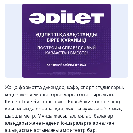
Жаңа форматта дүкендер, кафе, спорт студиялары,
кеңсе мен демалыс орындары тоғыстырылған.
Кешен Төле би көшесі мен Розыбакиев көшесінің
қиылысында орналасқан, жалпы аумағы – 2,7 мың
шаршы метр. Мұнда жасыл аллеялар, балалар
алаңдары және мәдени іс-шараларға арналған
ашық аспан астындағы амфитеатр бар.