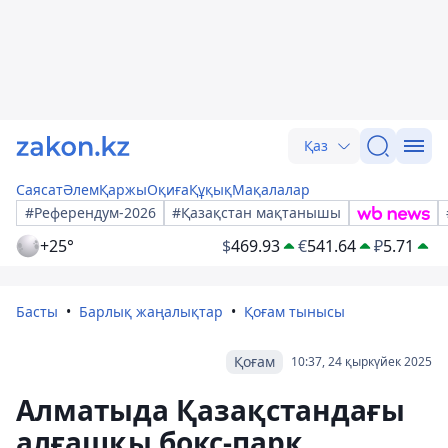
Қаз
Саясат
Әлем
Қаржы
Оқиға
Құқық
Мақалалар
#Референдум-2026
#Қазақстан мақтанышы
+25°
$
469.93
€
541.64
₽
5.71
Басты
Барлық жаңалықтар
Қоғам тынысы
Қоғам
10:37, 24 қыркүйек 2025
Алматыда Қазақстандағы
алғашқы бокс-парк