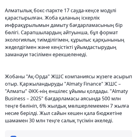
Алматылық бокс-паркте 17 сауда-кеңсе модулі
қарастырылған. Жоба қаланың іскерлік
инфрақұрылымын дамыту бағдарламасының бір
бөлігі. Сарапшылардың айтуынша, бұл формат
экологиялық тиімділігімен, құрылыс қарқынының
жеделдігімен және кеңістікті ұйымдастырудың
заманауи тәсілімен ерекшеленеді.
Жобаны "Ақ-Орда" ЖШС компаниясы жүзеге асырып
отыр. Қаржыландыруды "Almaty Finance" ЖШС –
"Алматы" ӘКК-нің еншілес ұйымы қолдады. "Almaty
Business – 2025" бағдарламасы аясында 500 млн
теңге бөлініп, 6% жылдық мөлшерлемемен 7 жылға
несие берілді. Жыл сайын кешен қала бюджетіне
шамамен 30 млн теңге салық түсімін әкеледі.