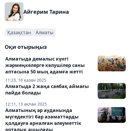
Айгерим Тарина
Қазақстан
Алматы
Оқи отырыңыз
Алматыда демалыс күнгі
жәрмеңкелерге келушілер саны
аптасына 50 мың адамға жетті
11:23, 16 қазан 2025
Алматыда 2 жаңа саябақ аймағы
пайда болады
12:11, 13 ақпан 2025
Алматының әр ауданында
мүгедектігі бар азаматтарды
қолдауға арналған әлеуметтік
орталық ашылады