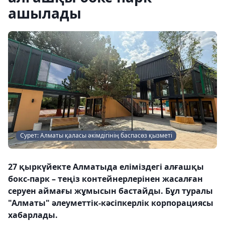
ашылады
Сурет: Алматы қаласы әкімдігінің баспасөз қызметі
27 қыркүйекте Алматыда еліміздегі алғашқы
бокс-парк – теңіз контейнерлерінен жасалған
серуен аймағы жұмысын бастайды. Бұл туралы
"Алматы" әлеуметтік-кәсіпкерлік корпорациясы
хабарлады.