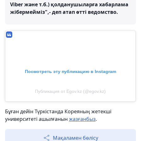
Viber және т.б.) қолданушыларға хабарлама
жібермейміз",- деп атап өтті ведомство.
Посмотреть эту публикацию в Instagram
Публикация от Egov.kz (@egov.kz)
Бұған дейін Түркістанда Кореяның жетекші
университеті ашылғанын
жазғанбыз
.
Мақаламен бөлісу