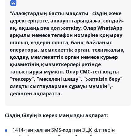
"Алаяқтардың басты мақсаты - сіздің жеке
деректеріңізге, аккаунттарыңызға, сондай-
ақ, ақшаңызға қол жеткізу. Олар WhatsApp
арқылы немесе телефон номеріне қоңырау
шалып, өздерін пошта, банк, байланыс
операторы, мемлекеттік орган, техникалық
қолдау, мемлекеттік орган немесе курьер
қызметінің қызметкерлері ретінде
таныстыруы мүмкін. Олар СМС-тегі кодты
"тексеру", "мәселені шешу", "жеткізіп беру"
сияқты сылтаулармен сұрауы мүмкін",-
делінген ақпаратта.
Сіздің білуіңіз керек маңызды ақпарат:
1414-тен келген SMS-код пен ЭЦҚ кілттерін