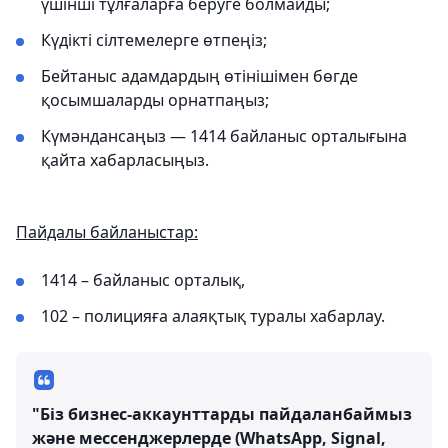
үшінші тұлғаларға беруге болмайды;
Күдікті сілтемелерге өтпеңіз;
Бейтаныс адамдардың өтінішімен бөгде
қосымшаларды орнатпаңыз;
Күмәндансаңыз — 1414 байланыс орталығына
қайта хабарласыңыз.
Пайдалы байланыстар:
1414 – байланыс орталық,
102 – полицияға алаяқтық туралы хабарлау.
"Біз бизнес-аккаунттарды пайдаланбаймыз
және мессенджерлерде (WhatsApp, Signal,