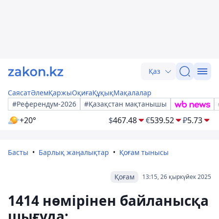
Қаз
Саясат
Әлем
Қаржы
Оқиға
Құқық
Мақалалар
#Референдум-2026
#Қазақстан мақтанышы
+20°
$
467.48
€
539.52
₽
5.73
Басты
Барлық жаңалықтар
Қоғам тынысы
Қоғам
13:15, 26 қыркүйек 2025
1414 нөмірінен байланысқа
шығуда: