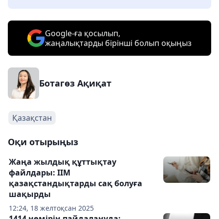
Google-ға қосылып,
жаңалықтарды бірінші болып оқыңыз
Ботагөз Ақиқат
Қазақстан
Оқи отырыңыз
Жаңа жылдық құттықтау
файлдары: ІІМ
қазақстандықтарды сақ болуға
шақырды
12:24, 18 желтоқсан 2025
1414 нөмірін пайдалануда: