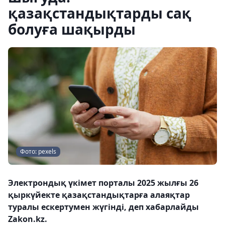
қазақстандықтарды сақ
болуға шақырды
Фото: pexels
Электрондық үкімет порталы 2025 жылғы 26
қыркүйекте қазақстандықтарға алаяқтар
туралы ескертумен жүгінді, деп хабарлайды
Zakon.kz.