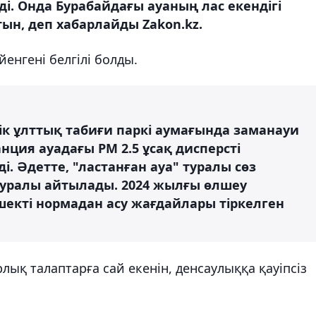
ді. Онда Бурабайдағы ауаның лас екендігі
н, деп хабарлайды Zakon.kz.
енгені белгілі болды.
ік ұлттық табиғи паркі аумағында заманауи
нция ауадағы РМ 2.5 ұсақ дисперсті
. Әдетте, "ластанған ауа" туралы сөз
туралы айтылады. 2024 жылғы өлшеу
екті нормадан асу жағдайлары тіркелген
ық талаптарға сай екенін, денсаулыққа қауіпсіз