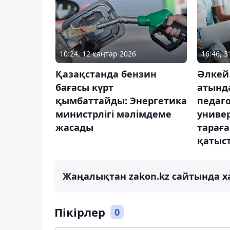
10:24, 12 қаңтар 2026
16:46, 
Қазақстанда бензин
Әлкей
бағасы күрт
атынд
қымбаттайды: Энергетика
педаг
министрлігі мәлімдеме
универ
жасады
тараға
қатыст
Жаңалықтан zakon.kz сайтында х
Пікірлер
0