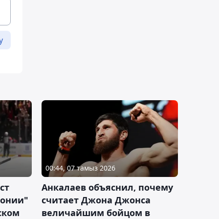
у
00:44, 07 тамыз 2026
ст
Анкалаев объяснил, почему
лонии"
считает Джона Джонса
ском
величайшим бойцом в