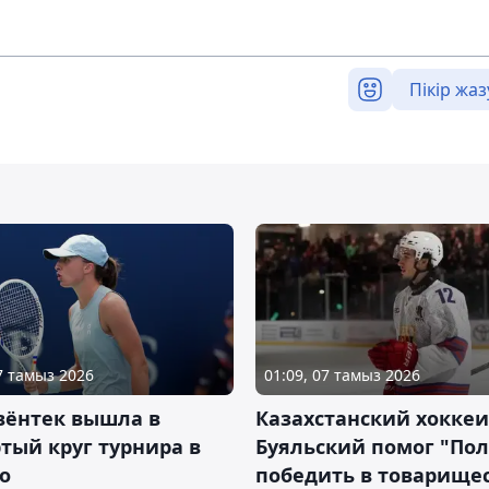
Пікір жаз
07 тамыз 2026
01:09, 07 тамыз 2026
вёнтек вышла в
Казахстанский хоккеи
тый круг турнира в
Буяльский помог "По
о
победить в товарище