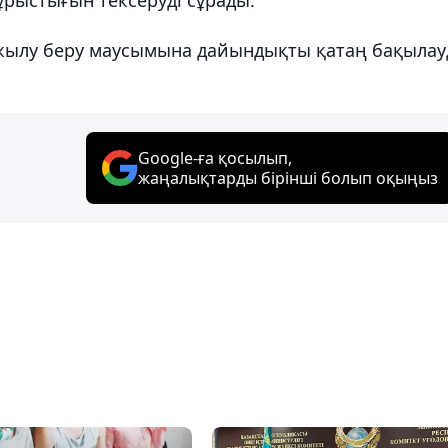
 жылу беру маусымына дайындықты қатаң бақыла
Google-ға қосылып,
жаңалықтарды бірінші болып оқыңыз