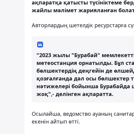
ақпаратқа қатысты түсініктеме бер
жайлы мәлімет жарияланған болаты
Авторлардың шетелдік ресурстарға сүй
"2023 жылы "Бурабай" мемлекетт
метеостанция орнатылды. Бұл ста
бөлшектердің деңгейін де өлшейді
қозғалғанда дәл осы бөлшектер 
нәтижелері бойынша Бурабайда ш
жоқ",- делінген ақпаратта.
Осылайша, ведомство ауаның санитарл
екенін айтып өтті.