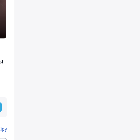
ы
Кіру