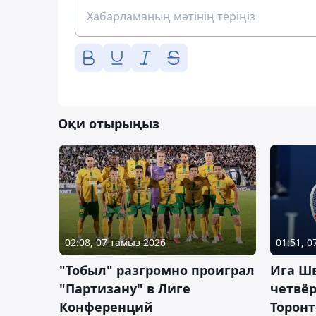
Оқи отырыңыз
02:08, 07 тамыз 2026
01:51, 
"Тобыл" разгромно проиграл
Ига Ш
"Партизану" в Лиге
четвёр
Конференций
Торонт