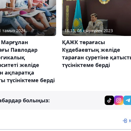
31 тамыз 2024
18:15, 08 қыркүйек 2023
 Марғұлан
ҚАЖК төрағасы
ағы Павлодар
Күдебаевтың желіде
огикалық
тараған суретіне қатыст
ситеті желіде
түсініктеме берді
н ақпаратқа
ы түсініктеме берді
абардар болыңыз: