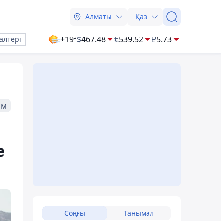
Алматы
Қаз
+19°
$
467.48
€
539.52
₽
5.73
алтері
ам
е
Соңғы
Танымал