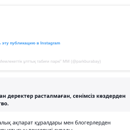
 эту публикацию в Instagram
Мемлекеттік ұлттық табиғи паркі" ММ (@parkburabay)
ан деректер расталмаған, сенімсіз көздерден
во.
алық ақпарат құралдары мен блогерлерден
рыстығын тексеруді сұрады.