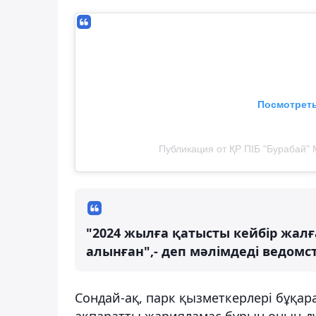
Посмотреть
Публикация от ҚР ПІБ "Бурабай" 
"2024 жылға қатысты кейбір жалғ
алынған",- деп мәлімдеді ведомст
Сондай-ақ, парк қызметкерлері бұқар
ақпаратты жарияламас бұрын оның дұ