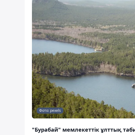
Фото: pexels
"Бурабай" мемлекеттік ұлттық таби