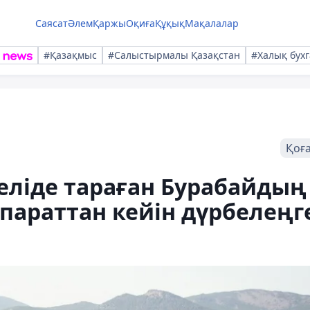
Саясат
Әлем
Қаржы
Оқиға
Құқық
Мақалалар
#Қазақмыс
#Салыстырмалы Қазақстан
#Халық бухг
Қоғ
еліде тараған Бурабайдың
параттан кейін дүрбелеңг