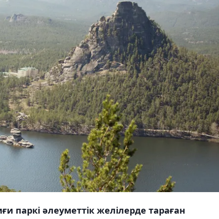
ғи паркі әлеуметтік желілерде тараған