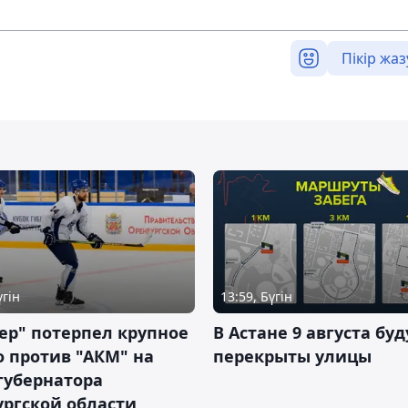
Пікір жаз
үгін
13:59, Бүгін
ер" потерпел крупное
В Астане 9 августа буд
 против "АКМ" на
перекрыты улицы
губернатора
ргской области