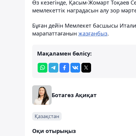
Өз кезегінде, Қасым-Жомарт Тоқаев
мемлекеттік наградасын алу зор мәрте
Бұған дейін Мемлекет басшысы Италия
марапаттағанын
жазғанбыз
.
Мақаламен бөлісу:
Ботагөз Ақиқат
Қазақстан
Оқи отырыңыз