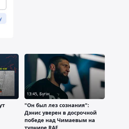
у
13:45, Бүгін
ут
"Он был лез сознания":
Дэнис уверен в досрочной
победе над Чимаевым на
турнире RAF