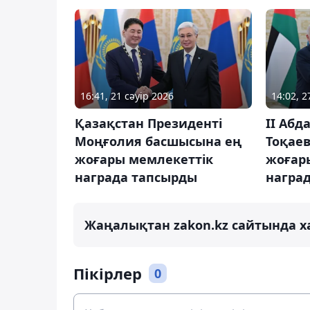
16:41, 21 сәуір 2026
14:02, 
Қазақстан Президенті
ІІ Аб
Моңғолия басшысына ең
Тоқае
жоғары мемлекеттік
жоғар
награда тапсырды
награ
Жаңалықтан zakon.kz сайтында х
Пікірлер
0