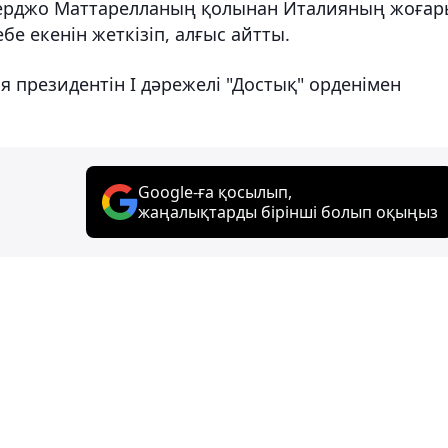
 Серджо Маттарелланың қолынан Италияның жоғар
бе екенін жеткізіп, алғыс айтты.
 президентін І дәрежелі "Достық" орденімен
Google-ға қосылып,
жаңалықтарды бірінші болып оқыңыз