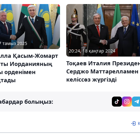
27 тамыз 2025
20:24, 18 қаңтар 2024
далла Қасым-Жомарт
Тоқаев Италия Президен
вты Иорданияның
Серджо Маттарелламен
ы орденімен
келіссөз жүргізді
дтады
абардар болыңыз: