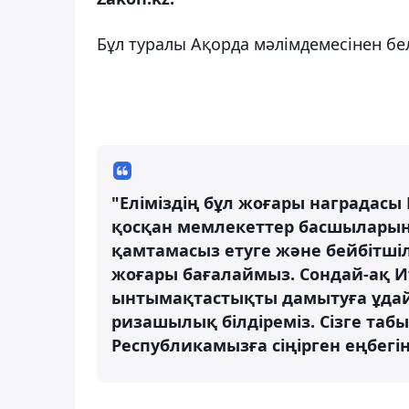
Бұл туралы Ақорда мәлімдемесінен бе
"Еліміздің бұл жоғары наградас
қосқан мемлекеттер басшыларына ғ
қамтамасыз етуге және бейбітшіл
жоғары бағалаймыз. Сондай-ақ И
ынтымақтастықты дамытуға ұдай
ризашылық білдіреміз. Сізге таб
Республикамызға сіңірген еңбегің