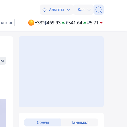
Алматы
Қаз
+33°
$
469.93
€
541.64
₽
5.71
алтері
ам
Соңғы
Танымал