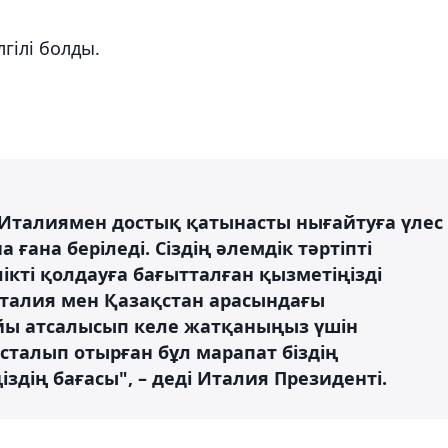
лгілі болды.
ы Италиямен достық қатынасты нығайтуға үлес
ана беріледі. Сіздің әлемдік тәртіпті
ікті қолдауға бағытталған қызметіңізді
талия мен Қазақстан арасындағы
ы атсалысып келе жатқаныңыз үшін
ысталып отырған бұл марапат біздің
іздің бағасы", – деді Италия Президенті.