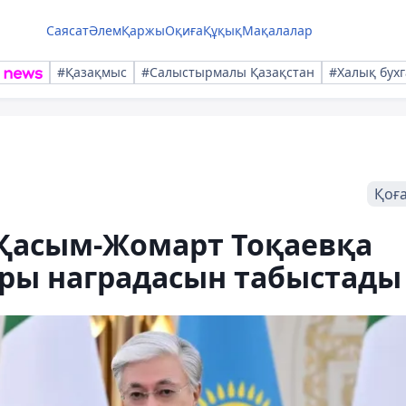
Саясат
Әлем
Қаржы
Оқиға
Құқық
Мақалалар
#Қазақмыс
#Салыстырмалы Қазақстан
#Халық бухг
Қоғ
 Қасым-Жомарт Тоқаевқа
ры наградасын табыстады