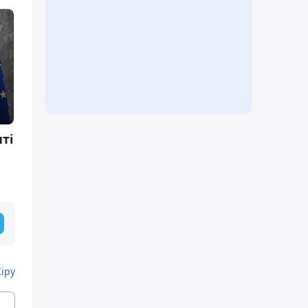
ті
Кіру