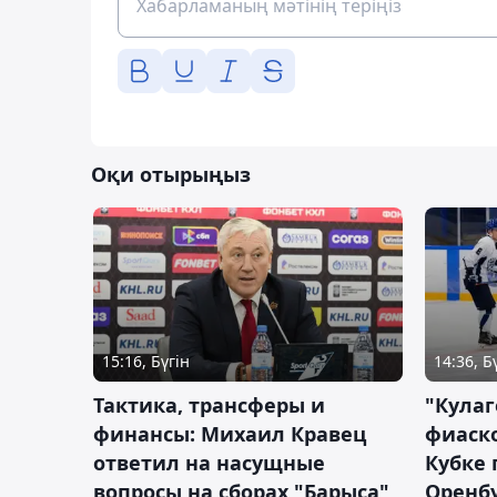
Оқи отырыңыз
15:16, Бүгін
14:36, Б
Тактика, трансферы и
"Кулаг
финансы: Михаил Кравец
фиаско
ответил на насущные
Кубке 
вопросы на сборах "Барыса"
Оренбу