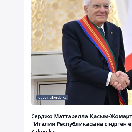
Сурет: akorda.kz
Серджо Маттарелла Қасым-Жомарт 
"Италия Республикасына сіңірген е
Zakon.kz.