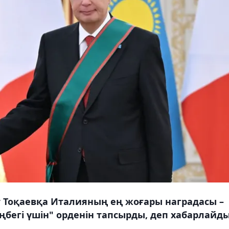
Тоқаевқа Италияның ең жоғары наградасы –
ңбегі үшін" орденін тапсырды, деп хабарлайд