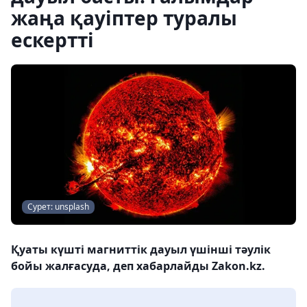
жаңа қауіптер туралы
ескертті
Сурет: unsplash
Қуаты күшті магниттік дауыл үшінші тәулік
бойы жалғасуда, деп хабарлайды Zakon.kz.