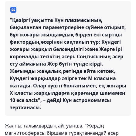
"Қазіргі уақытта Күн плазмасының
бақыланған параметрлеріне сүйене отырып,
бұл жоғары жылдамдық бірден екі сыртқы
фактордың әсерінен сақталып тұр: Күндегі
жоғары жарқыл белсенділігі және Жерге ірі
короналды тесіктің әсері. Соңғысының әсер
ету аймағына Жер бүгін түнде кірді.
Жағымды жаңалық ретінде айта кетсек,
Күндегі жарқылдар әзірге тек M класына
жатады. Олар күшті болғанымен, ең жоғары
X класты жарқылдарға қарағанда шамамен
10 есе әлсіз", – дейді Күн астрономиясы
зертханасы.
Жалпы, ғалымдардың айтуынша, "Жердің
магнитосферасы біршама тұрақтанғандай әсер