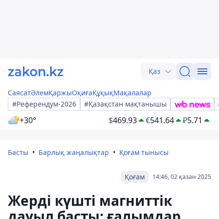
Қаз
Саясат
Әлем
Қаржы
Оқиға
Құқық
Мақалалар
#Референдум-2026
#Қазақстан мақтанышы
+30°
$
469.93
€
541.64
₽
5.71
Басты
Барлық жаңалықтар
Қоғам тынысы
Қоғам
14:46, 02 қазан 2025
Жерді күшті магниттік
дауыл басты: ғалымдар