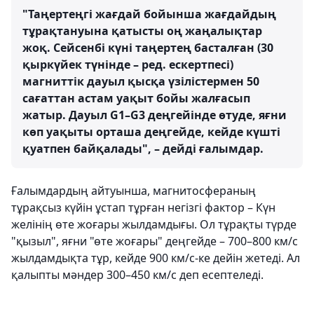
"Таңертеңгі жағдай бойынша жағдайдың
тұрақтануына қатысты оң жаңалықтар
жоқ. Сейсенбі күні таңертең басталған (30
қыркүйек түнінде – ред. ескертпесі)
магниттік дауыл қысқа үзілістермен 50
сағаттан астам уақыт бойы жалғасып
жатыр. Дауыл G1–G3 деңгейінде өтуде, яғни
көп уақыты орташа деңгейде, кейде күшті
қуатпен байқалады", – дейді ғалымдар.
Ғалымдардың айтуынша, магнитосфераның
тұрақсыз күйін ұстап тұрған негізгі фактор – Күн
желінің өте жоғары жылдамдығы. Ол тұрақты түрде
"қызыл", яғни "өте жоғары" деңгейде – 700–800 км/с
жылдамдықта тұр, кейде 900 км/с-ке дейін жетеді. Ал
қалыпты мәндер 300–450 км/с деп есептеледі.