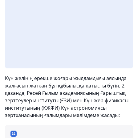
Күн желінің ерекше жоғары жылдамдығы аясында
жалғасып жатқан бұл құбылысқа қатысты бүгін, 2
қазанда, Ресей Ғылым академиясының Ғарыштық
зерттеулер институты (ҒЗИ) мен Күн-жер физикасы
институтының (КЖФИ) Күн астрономиясы
зертханасының ғалымдары мәлімдеме жасады: