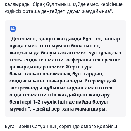
қалдырады, бірақ бұл тыныш күйде емес, керісінше,
үздіксіз орташа деңгейдегі дауыл жағдайында".
"Дегенмен, қазіргі жағдайда бұл – ең нашар
нұсқа емес, тіпті мүмкін болатын ең
жақсысы да болуы ғажап емес. Бұл тұрақсыз
тепе-теңдіктен магнитосфераны тек ерекше
ірі жарқылдар немесе Жерге тура
бағытталған плазмалық бұлттардың
соққысы ғана шығара алады. Егер мұндай
экстремалды құбылыстардан аман өтсек,
онда геомагниттік жағдайдың жақсару
белгілері 1–2 тәулік ішінде пайда болуы
мүмкін", – дейді зертхана мамандары.
Бұған дейін Сатурнның серігінде өмірге қолайлы