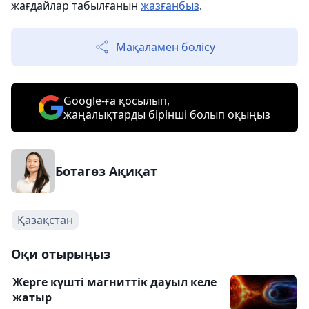
жағдайлар табылғанын
жазғанбыз
.
Мақаламен бөлісу
Google-ға қосылып,
жаңалықтарды бірінші болып оқыңыз
Ботагөз Ақиқат
Қазақстан
Оқи отырыңыз
Жерге күшті магниттік дауыл келе
жатыр