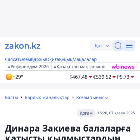
Қаз
Саясат
Әлем
Қаржы
Оқиға
Құқық
Мақалалар
#Референдум-2026
#Қазақстан мақтанышы
+29°
$
467.48
€
539.52
₽
5.73
Басты
Барлық жаңалықтар
Қоғам тынысы
Қоғам
15:26, 07 қазан 2025
Динара Закиева балаларға
қатысты қылмыстардың