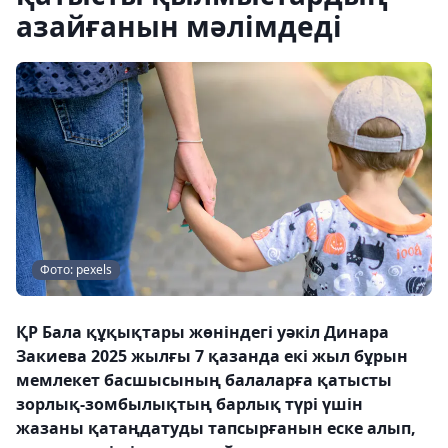
азайғанын мәлімдеді
Фото: pexels
ҚР Бала құқықтары жөніндегі уәкіл Динара
Закиева 2025 жылғы 7 қазанда екі жыл бұрын
мемлекет басшысының балаларға қатысты
зорлық-зомбылықтың барлық түрі үшін
жазаны қатаңдатуды тапсырғанын еске алып,