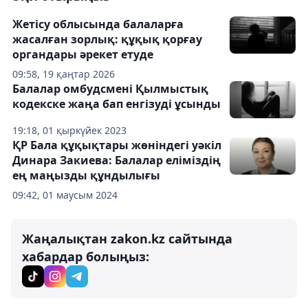
Жетісу облысында балаларға
жасалған зорлық: құқық қорғау
органдары әрекет етуде
09:58, 19 қаңтар 2026
Балалар омбудсмені Қылмыстық
кодекске жаңа бап енгізуді ұсынды
19:18, 01 қыркүйек 2023
ҚР Бала құқықтары жөніндегі уәкіл
Динара Закиева: Балалар еліміздің
ең маңызды құндылығы
09:42, 01 маусым 2024
Жаңалықтан zakon.kz сайтында
хабардар болыңыз: