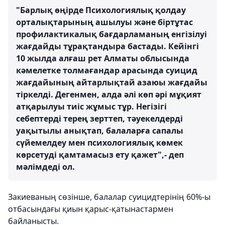
"Барлық өңірде Психологиялық қолдау
орталықтарының ашылуы және біртұтас
профилактикалық бағдарламаның енгізілуі
жағдайды тұрақтандыра бастады. Кейінгі
10 жылда алғаш рет Алматы облысында
кәмелетке толмағандар арасында суицид
жағдайының айтарлықтай азаюы жағдайы
тіркелді. Дегенмен, алда әлі көп әрі мұқият
атқарылуы тиіс жұмыс тұр. Негізігі
себептерді терең зерттеп, тәуекелдерді
уақытылы анықтап, балаларға сапалы
сүйемелдеу мен психологиялық көмек
көрсетуді қамтамасыз ету қажет",- деп
мәлімдеді ол.
Закиеваның сөзінше, балалар суицидтерінің 60%-ы
отбасындағы қиын қарыс-қатынастармен
байланысты.