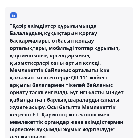
"Қазір әкімдіктер құрылымында
Балалардың құқықтарын қорғау
басқармалары, отбасын қолдау
орталықтары, мобильді топтар құрылып,
қорғаншылық органдарының
қызметкерлері саны артып келеді.
Мемлекеттік байланыс орталығы іске
қосылып, мектептерде QR 111 жүйесі
арқылы балалармен тікелей байланыс
орнату тәсілі енгізілді. Бүгінгі басты міндет –
қабылданған барлық шараларды сапалы
жүзеге асыру. Осы бағытта Мемлекеттік
кеңесші Е.Т. Қариннің жетекшілігімен
мемлекеттік органдар және әкімдіктермен
бірлескен ауқымды жұмыс жүргізілуде",-
деп жазды ол.