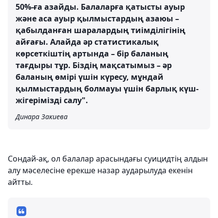
50%-ға азайды. Балаларға қатысты ауыр
және аса ауыр қылмыстардың азаюы –
қабылданған шаралардың тиімділігінің
айғағы. Алайда әр статистикалық
көрсеткіштің артында – бір баланың
тағдыры тұр. Біздің мақсатымыз – әр
баланың өмірі үшін күресу, мұндай
қылмыстардың болмауы үшін барлық күш-
жігерімізді салу".
Динара Закиева
Сондай-ақ, ол балалар арасындағы суицидтің алдын
алу мәселесіне ерекше назар аударылуда екенін
айтты.