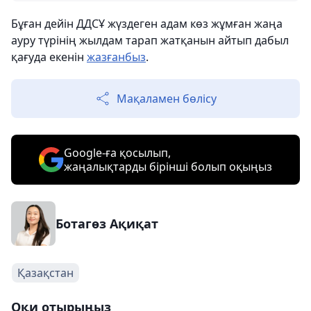
Бұған дейін ДДСҰ жүздеген адам көз жұмған жаңа
ауру түрінің жылдам тарап жатқанын айтып дабыл
қағуда екенін
жазғанбыз
.
Мақаламен бөлісу
Google-ға қосылып,
жаңалықтарды бірінші болып оқыңыз
Ботагөз Ақиқат
Қазақстан
Оқи отырыңыз