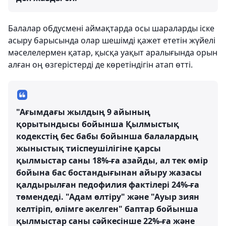
Балалар обдусмені аймақтарда осы шараларды іске
асыру барысында олар шешімді қажет ететін жүйелі
мәселелермен қатар, қысқа уақыт аралығында орын
алған оң өзгерістерді де көретіндігін атап өтті.
"Ағымдағы жылдың 9 айының
қорытындысы бойынша Қылмыстық
кодекстің бес бабы бойынша балалардың
жыныстық тиіспеушілігіне қарсы
қылмыстар саны 18%-ға азайды, ал тек өмір
бойына бас бостандығынан айыру жазасы
қалдырылған педофилия фактілері 24%-ға
төмендеді. "Адам өлтіру" және "Ауыр зиян
келтіріп, өлімге әкелген" баптар бойынша
қылмыстар саны сәйкесінше 22%-ға және