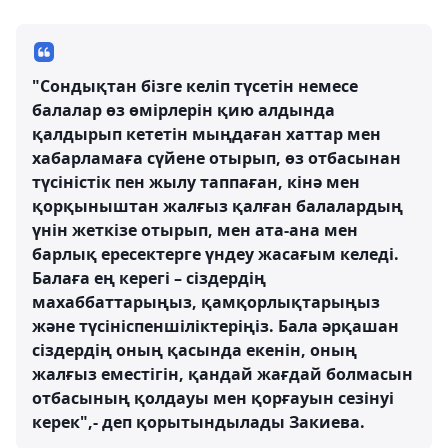
"Сондықтан бізге келіп түсетін немесе
балалар өз өмірлерін қию алдында
қалдырып кететін мыңдаған хаттар мен
хабарламаға сүйене отырып, өз отбасынан
түсіністік пен жылу таппаған, кінә мен
қорқыныштан жалғыз қалған балалардың
үнін жеткізе отырып, мен ата-ана мен
барлық ересектерге үндеу жасағым келеді.
Балаға ең керегі – сіздердің
махаббаттарыңыз, қамқорлықтарыңыз
және түсініспеншіліктеріңіз. Бала әрқашан
сіздердің оның қасында екенін, оның
жалғыз еместігін, қандай жағдай болмасын
отбасының қолдауы мен қорғауын сезінуі
керек",- деп қорытындылады Закиева.