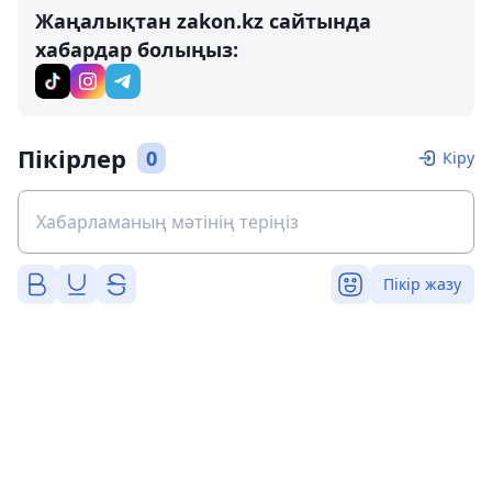
Жаңалықтан zakon.kz сайтында
хабардар болыңыз:
Пікірлер
0
Кіру
Пікір жазу