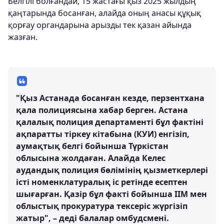
Белгілі болғандай, 15 жастағы қыз 2025 жылдың
қаңтарында босанған, алайда оның анасы құқық
қорғау органдарына арызды тек қазан айында
жазған.
"Қыз Астанада босанған кезде, перзентхана
қала полициясына хабар берген. Астана
қалалық полиция департаменті бұл фактіні
ақпаратты тіркеу кітабына (КУИ) енгізіп,
аумақтық белгі бойынша Түркістан
облысына жолдаған. Алайда Келес
аудандық полиция бөлімінің қызметкерлері
істі номенклатуралық іс ретінде есептен
шығарған. Қазір бұл факті бойынша ІІМ мен
облыстық прокуратура тексеріс жүргізіп
жатыр", – деді балалар омбудсмені.