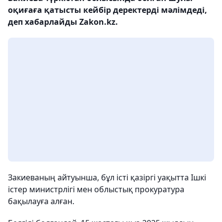
оқиғаға қатысты кейбір деректерді мәлімдеді,
деп хабарлайды Zakon.kz.
Закиеваның айтуынша, бұл істі қазіргі уақытта Ішкі
істер министрлігі мен облыстық прокуратура
бақылауға алған.