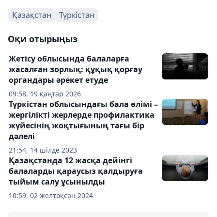
Қазақстан
Түркістан
Оқи отырыңыз
Жетісу облысында балаларға
жасалған зорлық: құқық қорғау
органдары әрекет етуде
09:58, 19 қаңтар 2026
Түркістан облысындағы бала өлімі –
жергілікті жерлерде профилактика
жүйесінің жоқтығының тағы бір
дәлелі
21:54, 14 шілде 2023
Қазақстанда 12 жасқа дейінгі
балаларды қараусыз қалдыруға
тыйым салу ұсынылды
10:59, 02 желтоқсан 2024