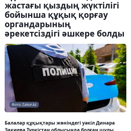
жастағы қыздың жүктілігі
бойынша құқық қорғау
органдарының
әрекетсіздігі әшкере болды
Фото: Zakon.kz
Балалар құқықтары жөніндегі уәкіл Динара
Закиева Түркістан облысында болған шулы