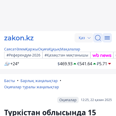
Қаз
Саясат
Әлем
Қаржы
Оқиға
Құқық
Мақалалар
#Референдум-2026
#Қазақстан мақтанышы
+24°
$
469.93
€
541.64
₽
5.71
Басты
Барлық жаңалықтар
Оқиғалар туралы жаңалықтар
Оқиғалар
12:25, 22 қазан 2025
Түркістан облысында 15