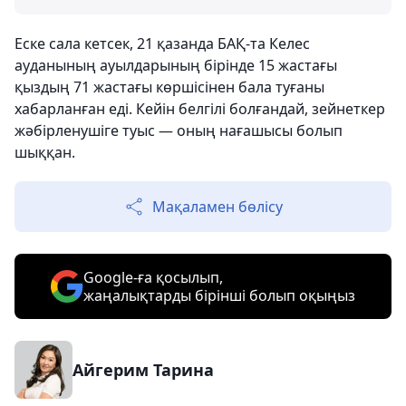
Еске сала кетсек, 21 қазанда БАҚ-та Келес
ауданының ауылдарының бірінде 15 жастағы
қыздың 71 жастағы көршісінен бала туғаны
хабарланған еді. Кейін белгілі болғандай, зейнеткер
жәбірленушіге туыс — оның нағашысы болып
шыққан.
Мақаламен бөлісу
Google-ға қосылып,
жаңалықтарды бірінші болып оқыңыз
Айгерим Тарина