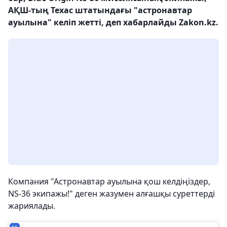
АҚШ-тың Техас штатындағы "астронавтар
ауылына" келіп жетті, деп хабарлайды Zakon.kz.
Компания "Астронавтар ауылына қош келдіңіздер,
NS-36 экипажы!" деген жазумен алғашқы суреттерді
жариялады.