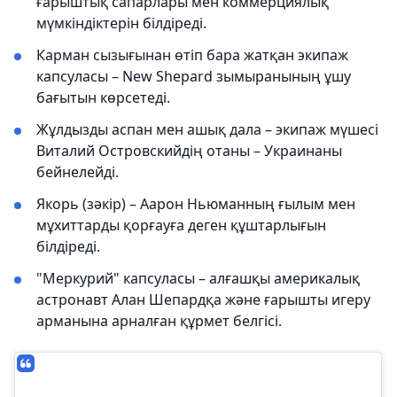
ғарыштық сапарлары мен коммерциялық
мүмкіндіктерін білдіреді.
Карман сызығынан өтіп бара жатқан экипаж
капсуласы – New Shepard зымыранының ұшу
бағытын көрсетеді.
Жұлдызды аспан мен ашық дала – экипаж мүшесі
Виталий Островскийдің отаны – Украинаны
бейнелейді.
Якорь (зәкір) – Аарон Ньюманның ғылым мен
мұхиттарды қорғауға деген құштарлығын
білдіреді.
"Меркурий" капсуласы – алғашқы америкалық
астронавт Алан Шепардқа және ғарышты игеру
арманына арналған құрмет белгісі.