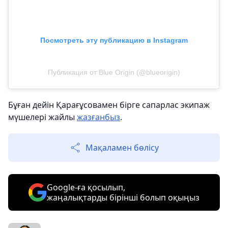
Посмотреть эту публикацию в Instagram
Публикация от Blue Origin (@blueorigin)
Бұған дейін Қарағұсовамен бірге сапарлас экипаж
мүшелері жайлы
жазғанбыз
.
Мақаламен бөлісу
Google-ға қосылып,
жаңалықтарды бірінші болып оқыңыз