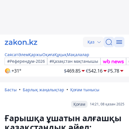
Қаз
Саясат
Әлем
Қаржы
Оқиға
Құқық
Мақалалар
#Референдум-2026
#Қазақстан мақтанышы
+31°
$
469.85
€
542.16
₽
5.78
Басты
Барлық жаңалықтар
Қоғам тынысы
Қоғам
14:21, 08 қазан 2025
Ғарышқа ұшатын алғашқы
қазақстандық әйел: