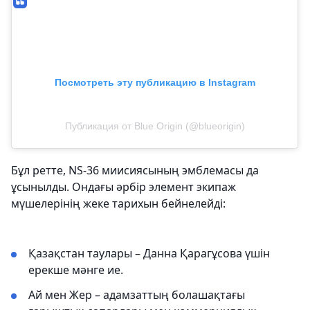
Посмотреть эту публикацию в Instagram
Публикация от Blue Origin (@blueorigin)
Бұл ретте, NS-36 миисиясының эмблемасы да
ұсынылды. Ондағы әрбір элемент экипаж
мүшелерінің жеке тарихын бейнелейді:
Қазақстан таулары – Данна Қарагұсова үшін
ерекше мәнге ие.
Ай мен Жер – адамзаттың болашақтағы