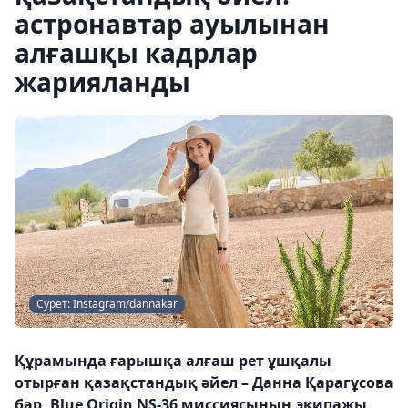
астронавтар ауылынан
алғашқы кадрлар
жарияланды
Сурет: Instagram/dannakar
Құрамында ғарышқа алғаш рет ұшқалы
отырған қазақстандық әйел – Данна Қарагұсова
бар, Blue Origin NS-36 миссиясының экипажы,