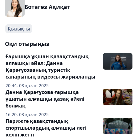
Ботагөз Ақиқат
Қызықты
Оқи отырыңыз
Ғарышқа ұқшан қазақстандық
алғашқы әйел: Данна
Қарағұсованың туристік
сапарының видеосы жарияланды
20:44, 08 қазан 2025
Данна Қарағұсова ғарышқа
ұшатын алғашқы қазақ әйелі
болмақ
16:20, 03 қазан 2025
Парижге қазақстандық
спортшылардың алғашқы легі
келіп жетті